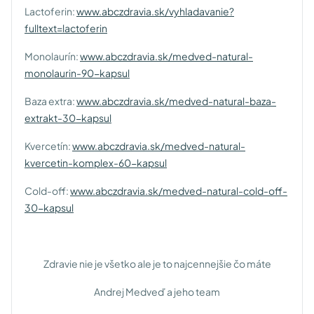
Lactoferin:
www.abczdravia.sk/vyhladavanie?
fulltext=lactoferin
Monolaurín:
www.abczdravia.sk/medved-natural-
monolaurin-90-kapsul
Baza extra:
www.abczdravia.sk/medved-natural-baza-
extrakt-30-kapsul
Kvercetín:
www.abczdravia.sk/medved-natural-
kvercetin-komplex-60-kapsul
Cold-off:
www.abczdravia.sk/medved-natural-cold-off-
30-kapsul
Zdravie nie je všetko ale je to najcennejšie čo máte
Andrej Medveď a jeho team