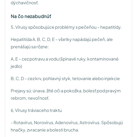
dýchavičnosť.
Na čo nezabudnúť
5, Vírusy spôsobujúce problémy s pečeňou – hepatitídy.
Hepatitída A, B, C, D, E – všetky napádajú pečeň, ale
prenášajú sa rôzne:
A, E – cez potravu a vodu (špinavé ruky, kontaminované
jedlo)
B, C, D – cez krv, pohlavný styk, tetovanie alebo injekcie
Prejavy sú: únava, žlté oči a pokožka, bolesť pod pravým
rebrom, nevoľnosť.
6, Vírusy tráviaceho traktu
- Rotavírus, Norovírus, Adenovírus, Astrovírus. Spôsobujú
hnačky, zvracanie a bolesti brucha.