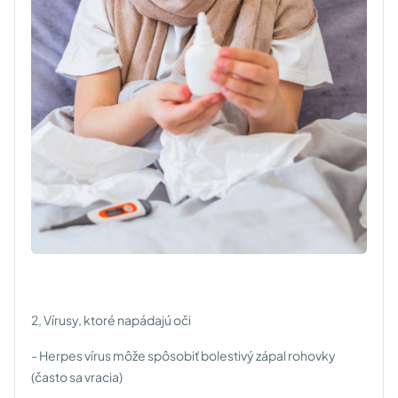
2, Vírusy, ktoré napádajú oči
- Herpes vírus môže spôsobiť bolestivý zápal rohovky
(často sa vracia)