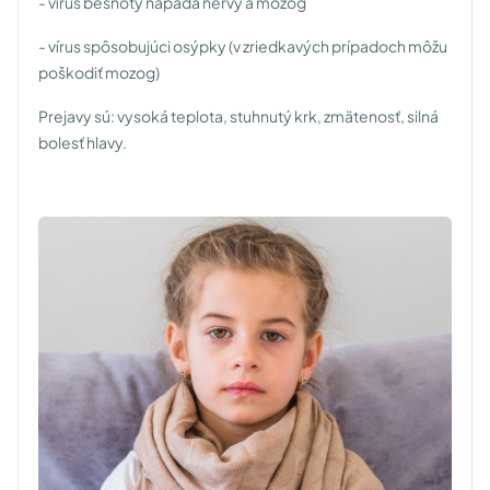
- vírus besnoty napáda nervy a mozog
- vírus spôsobujúci osýpky (v zriedkavých prípadoch môžu
poškodiť mozog)
Prejavy sú: vysoká teplota, stuhnutý krk, zmätenosť, silná
bolesť hlavy.