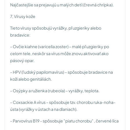
Najčastejšie sa prejavujú u malých detí (črevná chrípka).
7, Vírusy kože
Tieto vírusy spôsobujú vyrážky, pľuzgieriky alebo
bradavice:
- Ovčie kiahne (varicella zoster) – malé pľuzgieriky po
celom tele, neskôr sa vírus môže znovu aktivovať ako
pásový opar.
- HPV (ľudský papilomavírus) – spôsobuje bradavice na
koži alebo genitáliách.
- Osýpky a ružienka (rubeola) – vyrážky, teplota.
- Coxsackie A vírus – spôsobuje tzv. chorobu ruka-noha-
ústa (vyrážky v ústach a na dlaniach).
- Parvovírus B19 - spôsobuje "piatu chorobu" , červené líca