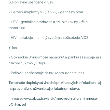
8, Pohlavne prenosné vírusy
- Herpes simplex typ 2 (HSV-2) – genitálny opar
- HPV – genitálne bradavice a riziko rakoviny krčka
maternice
- HIV – oslabuje imunitný systém a spôsobuje AIDS
9, Iné
- Coxsackie B vírus môže napadnúť aj pankreas a spája sa s
rizikom cukrovky 1. typu.
- Poliovírus spôsobuje detskú obrnu (ochrnutie)
Tieto naše doplnky sú vhodné pri vírusových infekciách - aj
na preventívne užívanie, aj pri akútnom stave:
Immuse:
www.abczdravia.sk/medved-natural-immuse-
30-kapsul