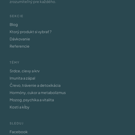
zrozumiteľný pre každého.
SEKCIE
Blog
Ktorý produkt si vybrať ?
Dávkovanie
Referencie
TÉMY
Srdce, cievy a krv
Imunita a zápal
Črevo, trávenie a detoxikácia
Hormóny, cukor a metabolizmus
Mozog, psychika a vitalita
Kosti a kĺby
SLEDUJ
Facebook