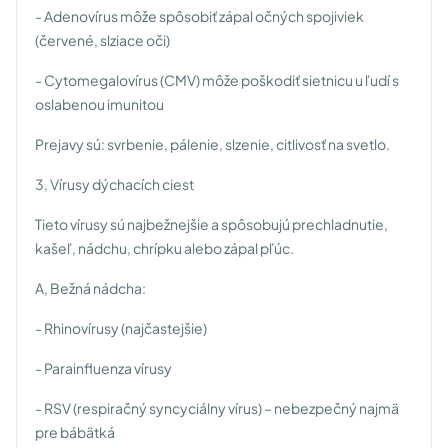
- Adenovírus môže spôsobiť zápal očných spojiviek
(červené, slziace oči)
- Cytomegalovírus (CMV) môže poškodiť sietnicu u ľudí s
oslabenou imunitou
Prejavy sú: svrbenie, pálenie, slzenie, citlivosť na svetlo.
3, Vírusy dýchacích ciest
Tieto vírusy sú najbežnejšie a spôsobujú prechladnutie,
kašeľ, nádchu, chrípku alebo zápal pľúc.
A, Bežná nádcha:
- Rhinovírusy (najčastejšie)
- Parainfluenza vírusy
- RSV (respiračný syncyciálny vírus) – nebezpečný najmä
pre bábätká