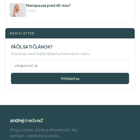
Menopauza pred 45-kou?
4. aug
NEWSLETTER
PÁČIL SA TI ČLÁNOK?
Dostávaj nové každý týždeň priamo do e-mailu.
Prihlásiť sa
andrej
medveď
Blog o zdraví, výžive a dlhovekosti. Iný
pohľad — podložený vedou,