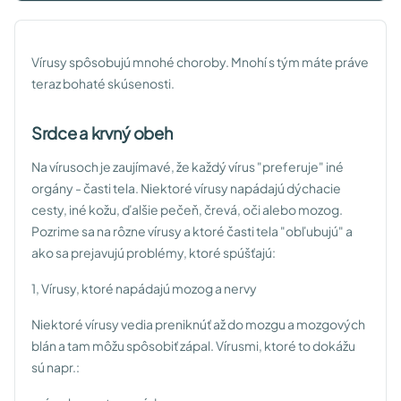
Vírusy spôsobujú mnohé choroby. Mnohí s tým máte práve
teraz bohaté skúsenosti.
Srdce a krvný obeh
Na vírusoch je zaujímavé, že každý vírus "preferuje" iné
orgány - časti tela. Niektoré vírusy napádajú dýchacie
cesty, iné kožu, ďalšie pečeň, črevá, oči alebo mozog.
Pozrime sa na rôzne vírusy a ktoré časti tela "obľubujú" a
ako sa prejavujú problémy, ktoré spúšťajú:
1, Vírusy, ktoré napádajú mozog a nervy
Niektoré vírusy vedia preniknúť až do mozgu a mozgových
blán a tam môžu spôsobiť zápal. Vírusmi, ktoré to dokážu
sú napr.: