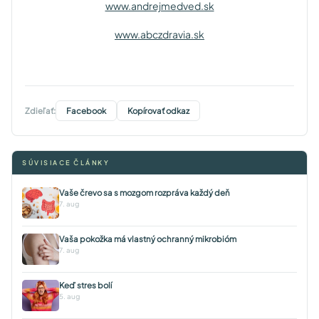
www.andrejmedved.sk
www.abczdravia.sk
Zdieľať:
Facebook
Kopírovať odkaz
SÚVISIACE ČLÁNKY
Vaše črevo sa s mozgom rozpráva každý deň
7. aug
Vaša pokožka má vlastný ochranný mikrobióm
7. aug
Keď stres bolí
5. aug