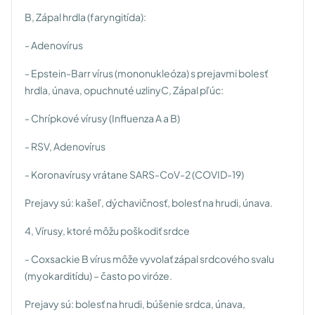
B, Zápal hrdla (faryngitída):
- Adenovírus
- Epstein-Barr vírus (mononukleóza) s prejavmi bolesť
hrdla, únava, opuchnuté uzlinyC, Zápal pľúc:
- Chrípkové vírusy (Influenza A a B)
- RSV, Adenovírus
- Koronavírusy vrátane SARS-CoV-2 (COVID-19)
Prejavy sú: kašeľ, dýchavičnosť, bolesť na hrudi, únava.
4, Vírusy, ktoré môžu poškodiť srdce
- Coxsackie B vírus môže vyvolať zápal srdcového svalu
(myokarditídu) – často po viróze.
Prejavy sú: bolesť na hrudi, búšenie srdca, únava,