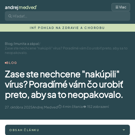
andrej
medveď
☰ Viac
INÝ POHĽAD NA ZDRAVIE A CHOROBU
Blog
/
Imunita a zápal
/
Zase ste nechcene "nakúpili" vírus? Poradímé vám čo urobiť preto, aby sa to
neopakovalo.
BLOG
Zase ste nechcene "nakúpili"
vírus? Poradímé vám čo urobiť
preto, aby sa to neopakovalo.
⏱ 4 min čítania
👁 152 zobrazení
27. októbra 2025
Andrej Medveď
OBSAH ČLÁNKU