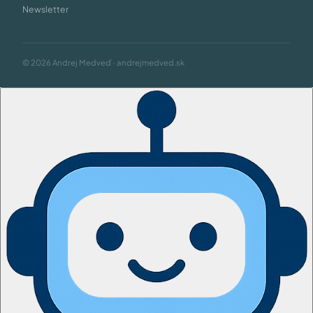
Newsletter
© 2026 Andrej Medveď · andrejmedved.sk