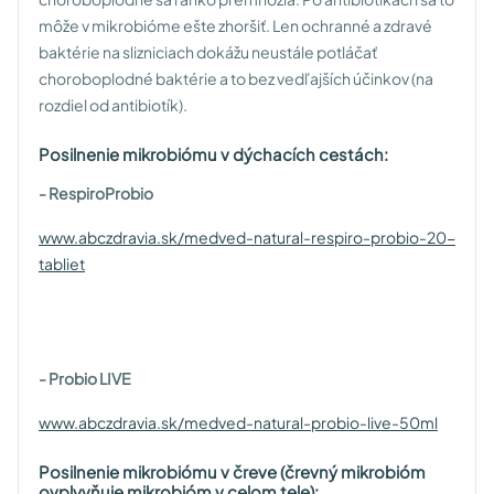
môže v mikrobióme ešte zhoršiť. Len ochranné a zdravé
baktérie na slizniciach dokážu neustále potláčať
choroboplodné baktérie a to bez vedľajších účinkov (na
rozdiel od antibiotík).
Posilnenie mikrobiómu v dýchacích cestách:
- RespiroProbio
www.abczdravia.sk/medved-natural-respiro-probio-20-
tabliet
- Probio LIVE
www.abczdravia.sk/medved-natural-probio-live-50ml
Posilnenie mikrobiómu v čreve (črevný mikrobióm
ovplyvňuje mikrobióm v celom tele):