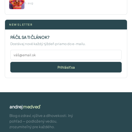
5. aug
NEWSLETTER
PÁČIL SA TI ČLÁNOK?
Dostávaj nové každý týždeň priamo do e-mailu.
Prihlásiť sa
andrej
medveď
Blog o zdraví, výžive a dlhovekosti. Iný
pohľad — podložený vedou,
zrozumiteľný pre každého.