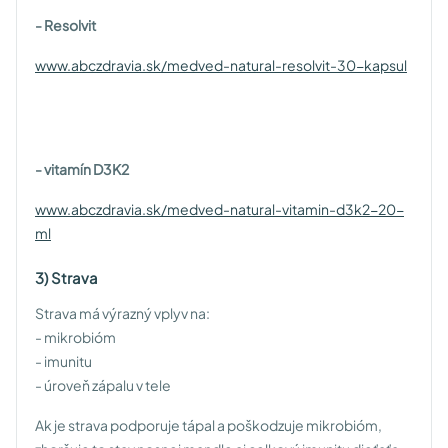
- Resolvit
www.abczdravia.sk/medved-natural-resolvit-30-kapsul
- vitamín D3K2
www.abczdravia.sk/medved-natural-vitamin-d3k2-20-
ml
3) Strava
Strava má výrazný vplyv na:
- mikrobióm
- imunitu
- úroveň zápalu v tele
Ak je strava podporuje tápal a poškodzuje mikrobióm,