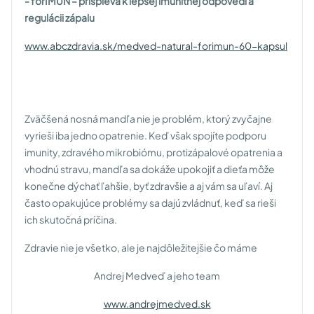
- forIMUN – prispieva k lepšej imunitnej odpovedi a
regulácii zápalu
www.abczdravia.sk/medved-natural-forimun-60-kapsul
Zväčšená nosná mandľa nie je problém, ktorý zvyčajne
vyrieši iba jedno opatrenie. Keď však spojíte podporu
imunity, zdravého mikrobiómu, protizápalové opatrenia a
vhodnú stravu, mandľa sa dokáže upokojiť a dieťa môže
konečne dýchať ľahšie, byť zdravšie a aj vám sa uľaví. Aj
často opakujúce problémy sa dajú zvládnuť, keď sa rieši
ich skutočná príčina.
Zdravie nie je všetko, ale je najdôležitejšie čo máme
Andrej Medveď a jeho team
www.andrejmedved.sk