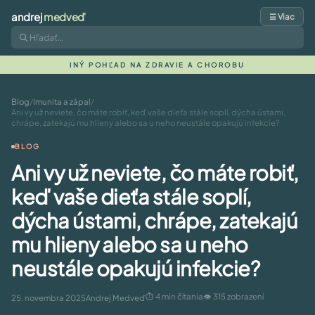
andrej
medveď
☰ Viac
INÝ POHĽAD NA ZDRAVIE A CHOROBU
Blog
/
Imunita a zápal
/
Ani vy už neviete, čo máte robiť, keď vaše dieťa stále soplí, dýcha ústami,
chrápe, zatekajú mu hlieny alebo sa u neho neustále opakujú infekcie?
BLOG
Ani vy už neviete, čo máte robiť,
keď vaše dieťa stále soplí,
dýcha ústami, chrápe, zatekajú
mu hlieny alebo sa u neho
neustále opakujú infekcie?
⏱ 4 min čítania
👁 315 zobrazení
25. novembra 2025
Andrej Medveď