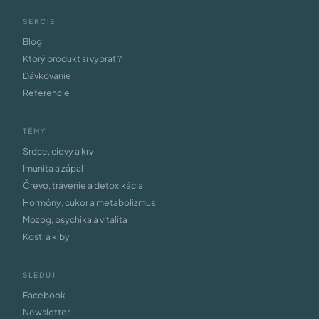
SEKCIE
Blog
Ktorý produkt si vybrať ?
Dávkovanie
Referencie
TÉMY
Srdce, cievy a krv
Imunita a zápal
Črevo, trávenie a detoxikácia
Hormóny, cukor a metabolizmus
Mozog, psychika a vitalita
Kosti a kĺby
SLEDUJ
Facebook
Newsletter