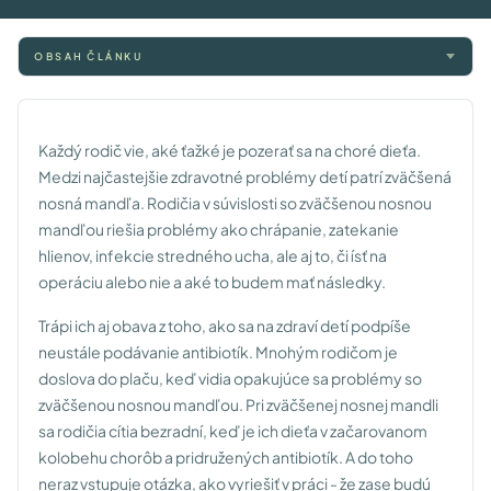
OBSAH ČLÁNKU
Každý rodič vie, aké ťažké je pozerať sa na choré dieťa.
Medzi najčastejšie zdravotné problémy detí patrí zväčšená
nosná mandľa. Rodičia v súvislosti so zväčšenou nosnou
mandľou riešia problémy ako chrápanie, zatekanie
hlienov, infekcie stredného ucha, ale aj to, či ísť na
operáciu alebo nie a aké to budem mať následky.
Trápi ich aj obava z toho, ako sa na zdraví detí podpíše
neustále podávanie antibiotík. Mnohým rodičom je
doslova do plaču, keď vidia opakujúce sa problémy so
zväčšenou nosnou mandľou. Pri zväčšenej nosnej mandli
sa rodičia cítia bezradní, keď je ich dieťa v začarovanom
kolobehu chorôb a pridružených antibiotík. A do toho
neraz vstupuje otázka, ako vyriešiť v práci - že zase budú