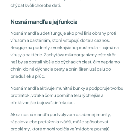
chýbať kvôli chorobe detí.
Nosná mandľa a jej funkcia
Nosná mandľa u detí funguje ako prvá línia obrany proti
vírusom a baktériám, ktoré vstupujú do tela cez nos.
Reaguje na podnety z vonkajšieho prostredia – najmä na
vírusy a baktérie. Zachytáva mikroorganizmy ešte skôr,
než by sa dostali hlbšie do dýchacích ciest, čím nepriamo
chráni dolné dýchacie cesty a bráni šíreniu zápalu do
priedušiek a pľúc.
Nosná mandľa aktivuje imunitné bunky a podporuje tvorbu
protilátok, vďaka čomu pomáha telu rýchlejšie a
efektívnejšie bojovať s infekciou.
Ak sa nosná mandľa pod vplyvom oslabenej imunity,
zápalov alebo preťaženia zväčší, môže spôsobovať
problémy, ktoré mnohí rodičia veľmi dobre poznajú.