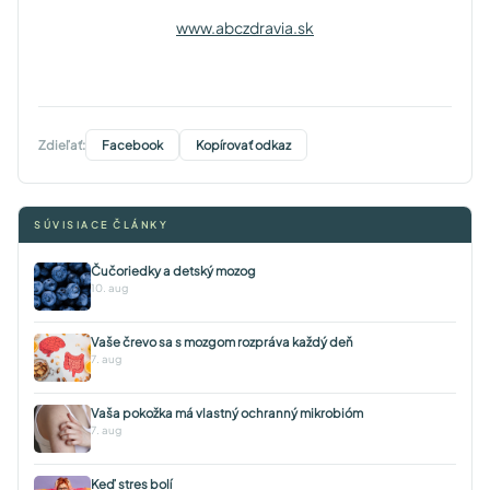
www.abczdravia.sk
Zdieľať:
Facebook
Kopírovať odkaz
SÚVISIACE ČLÁNKY
Čučoriedky a detský mozog
10. aug
Vaše črevo sa s mozgom rozpráva každý deň
7. aug
Vaša pokožka má vlastný ochranný mikrobióm
7. aug
Keď stres bolí