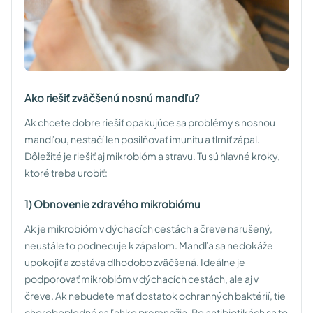
Ako riešiť zväčšenú nosnú mandľu?
Ak chcete dobre riešiť opakujúce sa problémy s nosnou
mandľou, nestačí len posilňovať imunitu a tlmiť zápal.
Dôležité je riešiť aj mikrobióm a stravu. Tu sú hlavné kroky,
ktoré treba urobiť:
1) Obnovenie zdravého mikrobiómu
Ak je mikrobióm v dýchacích cestách a čreve narušený,
neustále to podnecuje k zápalom. Mandľa sa nedokáže
upokojiť a zostáva dlhodobo zväčšená. Ideálne je
podporovať mikrobióm v dýchacích cestách, ale aj v
čreve. Ak nebudete mať dostatok ochranných baktérií, tie
choroboplodné sa ľahko premnožia. Po antibiotikách sa to