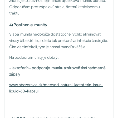
zhoršuje to stav nosnej mandle aj celkovú imunitu dieťaťa.
Odporúčam protizápalovú stravu šetrnú k tráviacemu
traktu.
4) Posilnenie imunity
Slabá imunita nedokáže dostatočne rýchlo eliminovať
vírusy či baktérie, a dieťa tak prekonáva infekcie častejšie.
Čím viac infekcií, tým je nosná mandľa väčšia.
Na podporu imunity je dobrý:
- laktoferín – podporuje imunitu a zároveň tlmí nadmerné
zápaly
www.abczdravia.sk/medved-natural-lactoferin-imun-
liquid-60-kapsul