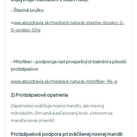
- Šťastné bruško
w
ww.abczdravia.sk/medved-natural-stastne-brusko-2-
0-probio-50g
- Mitofiber – podporuje rast prospešných baktérií a pôsobí
protizápalovo
www.abczdravia.sk/medved-natural-mitofiber-96-g
2) Protizápalové opatrenia
Zápal nielen zväčšuje nosnú mandľu, ale mení aj
mikrobióm, čím vzniká začarovaný kruh, v ktorom sa
mandľa nevie zmenšiť.
Protizápalová podpora pri zväčšenej nosnej mandli: