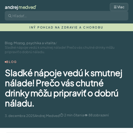
andrej
medveď
☰ Viac
INÝ POHĽAD NA ZDRAVIE A CHOROBU
Blog
/
Mozog, psychika a vitalita
/
Sladké nápoje vedú k smutnej nálade! Prečo vás chutné drinky môžu
pripraviť o dobrú náladu.
BLOG
Sladké nápoje vedú k smutnej
nálade! Prečo vás chutné
drinky môžu pripraviť o dobrú
náladu.
⏱ 2 min čítania
👁 88 zobrazení
3. decembra 2025
Andrej Medveď