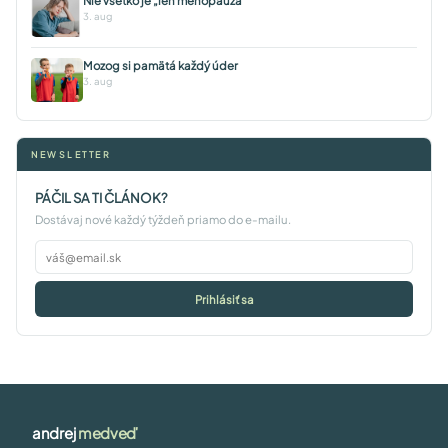
Nie všetko je „len menopauza“
3. aug
Mozog si pamätá každý úder
3. aug
NEWSLETTER
PÁČIL SA TI ČLÁNOK?
Dostávaj nové každý týždeň priamo do e-mailu.
Prihlásiť sa
andrej
medveď