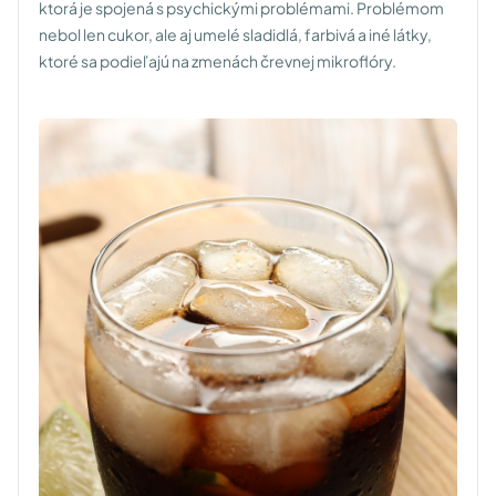
ktorá je spojená s psychickými problémami. Problémom
nebol len cukor, ale aj umelé sladidlá, farbivá a iné látky,
ktoré sa podieľajú na zmenách črevnej mikroflóry.