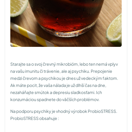
Starajte sa o svoj črevný mikrobióm, lebo ten nemá vplyv
na vašu imunitu či trávenie, ale aj psychiku. Prepojenie
medzi črevom a psychikou je dnes už vedeckým faktom.
Ak máte pocit, že vaša nálada je už dlhší čas na dne,
nezaháňajte smútok a depresiu sladkosťami. Ich
konzumáciou spadnete do väčších problémov.
Na podporu psychiky je vhodný výrobok ProbioSTRESS.
ProbioSTRESS obsahuje :