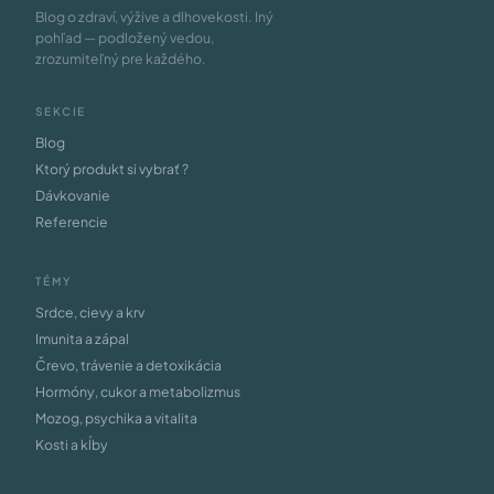
Blog o zdraví, výžive a dlhovekosti. Iný
pohľad — podložený vedou,
zrozumiteľný pre každého.
SEKCIE
Blog
Ktorý produkt si vybrať ?
Dávkovanie
Referencie
TÉMY
Srdce, cievy a krv
Imunita a zápal
Črevo, trávenie a detoxikácia
Hormóny, cukor a metabolizmus
Mozog, psychika a vitalita
Kosti a kĺby