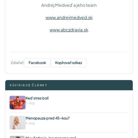
Andrej Medveď a jeho team
www.andrejmedved.sk
www.abczdravia.sk
Zdieľať:
Facebook
Kopírovať odkaz
SÚVISIACE ČLÁNKY
Keď stres bolí
5. aug
Menopauza pred 45-kou?
4. aug