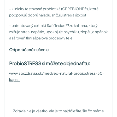
- klinicky testované probiotiká (CEREBIOME®), ktoré
podporujú dobrú náladu, znižujú stres a úzkosť
- patentovaný extrakt Safr’Inside™ zo šafranu, ktorý
znižuje stres, napätie, upokojuje psychiku, zlepšuje spánok
a zároveň tlmí zápalové procesy v tele
Odporúčané riešenie
ProbioSTRESS si môžete objednať tu:
www.abczdravia.sk/medved-natural-probiostress-30-
kapsul
Zdravie nie je všetko, ale je to najdôležitejšie čo máme