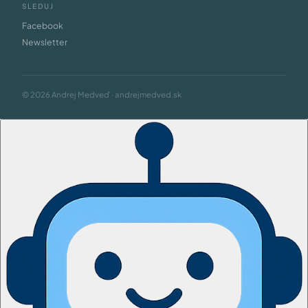
SLEDUJ
Facebook
Newsletter
© 2026 Andrej Medveď · andrejmedved.sk