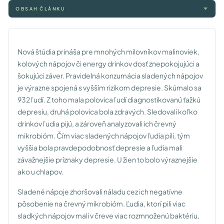
OBSAH ČLÁNKU
Nová štúdia prináša pre mnohých milovníkov malinoviek,
kolových nápojov či energy drinkov dosť znepokojujúci a
šokujúci záver. Pravidelná konzumácia sladených nápojov
je výrazne spojená s vyšším rizikom depresie. Skúmalo sa
932 ľudí. Z toho mala polovica ľudí diagnostikovanú ťažkú
depresiu, druhá polovica bola zdravých. Sle­dovali koľko
drinkov ľudia pijú, a zároveň analyzovali ich črevný
mikrobióm. Čím viac sladených nápojov ľudia pili, tým
vyššia bola pravdepodobnosť depresie a ľudia mali
závažnejšie príznaky depresie. U žien to bolo výraznejšie
ako u chlapov.
Sladené nápoje zhoršovali náladu cez ich negatívne
pôsobenie na črevný mikrobióm. Ľudia, ktorí pili viac
sladkých nápojov mali v čreve viac rozmnoženú baktériu,