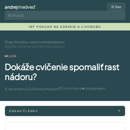
andrej
medveď
☰ Viac
INÝ POHĽAD NA ZDRAVIE A CHOROBU
Blog
/
Hormóny, cukor a metabolizmus
/
Dokáže cvičenie spomaliť rast nádoru?
BLOG
Dokáže cvičenie spomaliť rast
nádoru?
⏱ 1 min čítania
👁 84 zobrazení
8. decembra 2025
Andrej Medveď
OBSAH ČLÁNKU