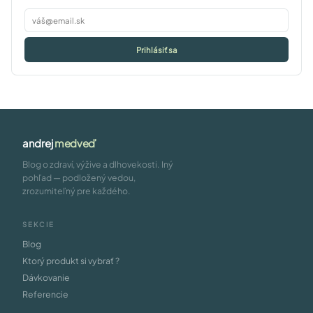
Prihlásiť sa
andrej
medveď
Blog o zdraví, výžive a dlhovekosti. Iný
pohľad — podložený vedou,
zrozumiteľný pre každého.
SEKCIE
Blog
Ktorý produkt si vybrať ?
Dávkovanie
Referencie