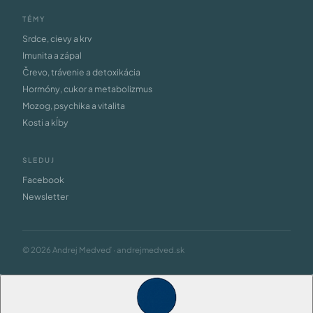
TÉMY
Srdce, cievy a krv
Imunita a zápal
Črevo, trávenie a detoxikácia
Hormóny, cukor a metabolizmus
Mozog, psychika a vitalita
Kosti a kĺby
SLEDUJ
Facebook
Newsletter
© 2026 Andrej Medveď · andrejmedved.sk