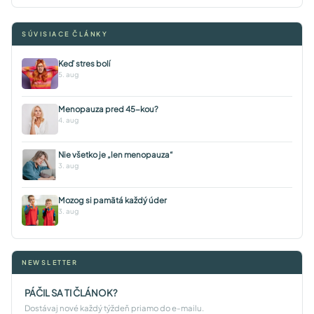
SÚVISIACE ČLÁNKY
Keď stres bolí
5. aug
Menopauza pred 45-kou?
4. aug
Nie všetko je „len menopauza“
3. aug
Mozog si pamätá každý úder
3. aug
NEWSLETTER
PÁČIL SA TI ČLÁNOK?
Dostávaj nové každý týždeň priamo do e-mailu.