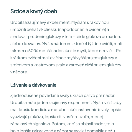
Srdce a krvný obeh
Urobil sa zaujímavý experiment. Myšiam s rakovinou
umožnili behať v koliesku (napodobnenie cvičenie) a
sledovali prúdenie glukózy v tele - či ide glukóza do nádoru
alebo do svalov. Myši s nádorom, ktoré 4 týždne cvičili, mali
takmer o 60 % menší nádor ako tie myši, ktoré necvičili. Po
krátkom cvičení mali cvičiace myši vyšší príjem glukózy v
srdcovom a kostrovom svale a zároveň nižší príjem glukózy
v nádore.
Užívanie a dávkovanie
Zjednodušene povedané svaly ukradli palivo pre nádor.
Urobil sa ešte jeden zaujímavý experiment. Myši cvičiť , aby
mali lepšiu kondíciu a metabolické nastavenie (svaly lepšie
využívajú glukózu, lepšia citlivosť na inzulín, menej
zápalových signálov). Potom, keď sa objavil nádor, telo
bolo lepšie pripravené a nádor sa vyvíjať pomalšie než u