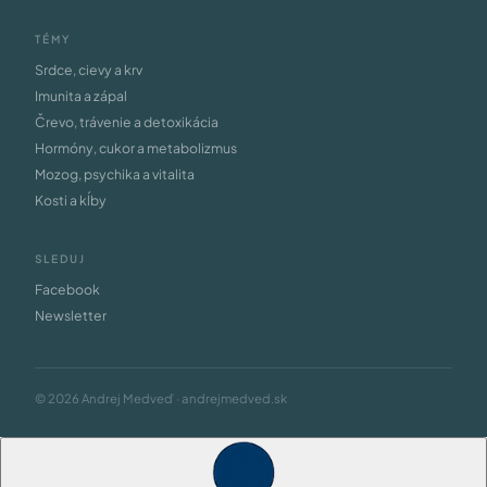
TÉMY
Srdce, cievy a krv
Imunita a zápal
Črevo, trávenie a detoxikácia
Hormóny, cukor a metabolizmus
Mozog, psychika a vitalita
Kosti a kĺby
SLEDUJ
Facebook
Newsletter
© 2026 Andrej Medveď · andrejmedved.sk