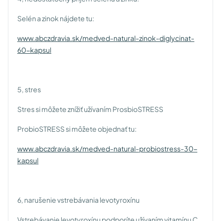
Selén a zinok nájdete tu:
www.abczdravia.sk/medved-natural-zinok-diglycinat-
60-kapsul
5, stres
Stres si môžete znížiť užívaním ProsbioSTRESS
ProbioSTRESS si môžete objednať tu:
www.abczdravia.sk/medved-natural-probiostress-30-
kapsul
6, narušenie vstrebávania levotyroxínu
Vstrebávanie levotyroxínu podporíte užívaním vitamínu C .