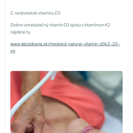
2, nedostatok vitamínu D3
Dobre vstrebateľný vitamín D3 spolu s vitamínom K2
nájdete tu:
www.abczdravia.sk/medved-natural-vitamin-d3k2-20-
ml