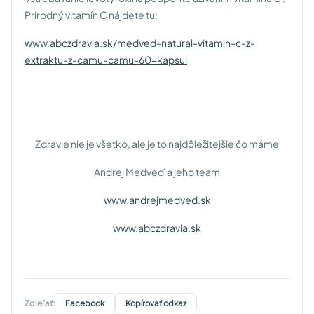
Prírodný vitamín C nájdete tu:
www.abczdravia.sk/medved-natural-vitamin-c-z-
extraktu-z-camu-camu-60-kapsul
Zdravie nie je všetko, ale je to najdôležitejšie čo máme
Andrej Medveď a jeho team
www.andrejmedved.sk
www.abczdravia.sk
Zdieľať:
Facebook
Kopírovať odkaz