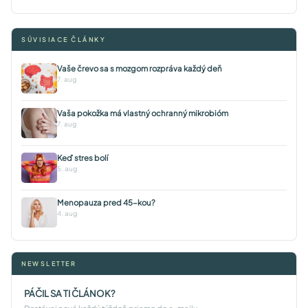
SÚVISIACE ČLÁNKY
Vaše črevo sa s mozgom rozpráva každý deň
7. aug
Vaša pokožka má vlastný ochranný mikrobióm
7. aug
Keď stres bolí
5. aug
Menopauza pred 45-kou?
4. aug
NEWSLETTER
PÁČIL SA TI ČLÁNOK?