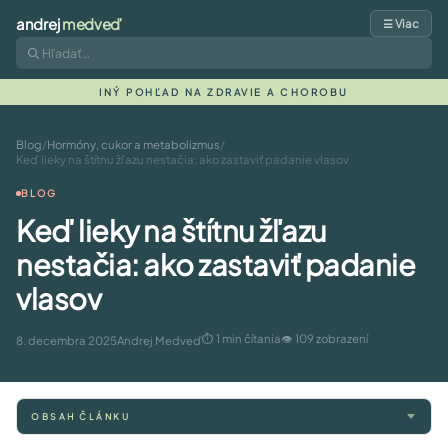
andrej
medveď
☰ Viac
INÝ POHĽAD NA ZDRAVIE A CHOROBU
Blog
/
Hormóny, cukor a metabolizmus
/
Keď lieky na štítnu žľazu nestačia: ako zastaviť padanie vlasov
BLOG
Keď lieky na štítnu žľazu
nestačia: ako zastaviť padanie
vlasov
⏱ 1 min čítania
👁 109 zobrazení
8. decembra 2025
Andrej Medveď
OBSAH ČLÁNKU