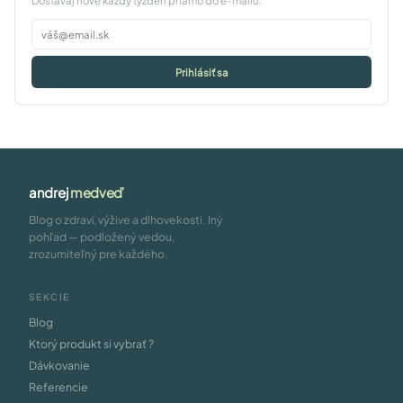
Dostávaj nové každý týždeň priamo do e-mailu.
Prihlásiť sa
andrej
medveď
Blog o zdraví, výžive a dlhovekosti. Iný
pohľad — podložený vedou,
zrozumiteľný pre každého.
SEKCIE
Blog
Ktorý produkt si vybrať ?
Dávkovanie
Referencie