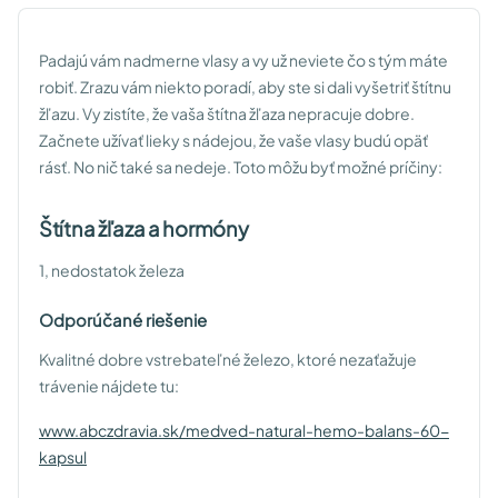
Padajú vám nadmerne vlasy a vy už neviete čo s tým máte
robiť. Zrazu vám niekto poradí, aby ste si dali vyšetriť štítnu
žľazu. Vy zistíte, že vaša štítna žľaza nepracuje dobre.
Začnete užívať lieky s nádejou, že vaše vlasy budú opäť
rásť. No nič také sa nedeje. Toto môžu byť možné príčiny:
Štítna žľaza a hormóny
1, nedostatok železa
Odporúčané riešenie
Kvalitné dobre vstrebateľné železo, ktoré nezaťažuje
trávenie nájdete tu:
www.abczdravia.sk/medved-natural-hemo-balans-60-
kapsul