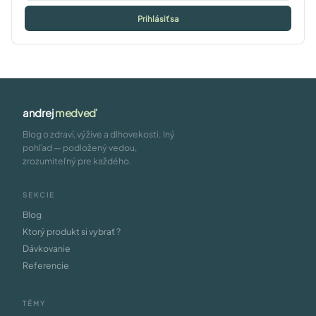
Prihlásiť sa
andrej
medveď
Blog o zdraví, výžive a dlhovekosti. Iný
pohľad — podložený vedou,
zrozumiteľný pre každého.
SEKCIE
Blog
Ktorý produkt si vybrať ?
Dávkovanie
Referencie
TÉMY