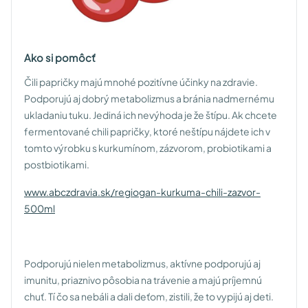
Ako si pomôcť
Čili papričky majú mnohé pozitívne účinky na zdravie.
Podporujú aj dobrý metabolizmus a bránia nadmernému
ukladaniu tuku. Jediná ich nevýhoda je že štípu. Ak chcete
fermentované chili papričky, ktoré neštípu nájdete ich v
tomto výrobku s kurkumínom, zázvorom, probiotikami a
postbiotikami.
www.abczdravia.sk/regiogan-kurkuma-chili-zazvor-
500ml
Podporujú nielen metabolizmus, aktívne podporujú aj
imunitu, priaznivo pôsobia na trávenie a majú príjemnú
chuť. Tí čo sa nebáli a dali deťom, zistili, že to vypijú aj deti.