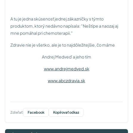
A tu je jedna skúsenosť jednej zákazníčky s týmto
produktom, ktorý nedávno napísala: "Neštípe a naozaj aj
mne pomáhal pri chemoterapii."
Zdravie nie je všetko, ale je to najdôležitejšie, čo máme
Andrej Medveď a jeho tím
www.andrejmedved.sk
www.abczdravia.sk
Zdieľať:
Facebook
Kopírovať odkaz