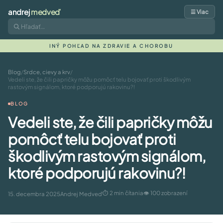
andrej
medveď
☰ Viac
INÝ POHĽAD NA ZDRAVIE A CHOROBU
Blog
/
Srdce, cievy a krv
/
Vedeli ste, že čili papričky môžu pomôcť telu bojovať proti škodlivým
rastovým signálom, ktoré podporujú rakovinu?!
BLOG
Vedeli ste, že čili papričky môžu
pomôcť telu bojovať proti
škodlivým rastovým signálom,
ktoré podporujú rakovinu?!
⏱ 2 min čítania
👁 100 zobrazení
15. decembra 2025
Andrej Medveď