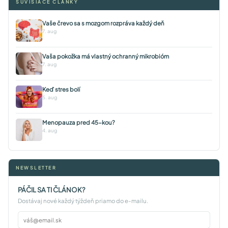
SÚVISIACE ČLÁNKY
Vaše črevo sa s mozgom rozpráva každý deň
7. aug
Vaša pokožka má vlastný ochranný mikrobióm
7. aug
Keď stres bolí
5. aug
Menopauza pred 45-kou?
4. aug
NEWSLETTER
PÁČIL SA TI ČLÁNOK?
Dostávaj nové každý týždeň priamo do e-mailu.