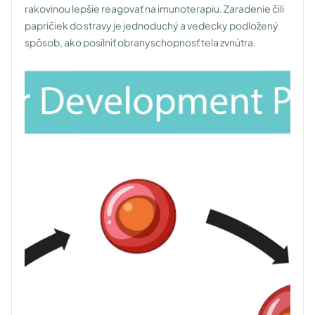
rakovinou lepšie reagovať na imunoterapiu. Zaradenie čili
papričiek do stravy je jednoduchý a vedecky podložený
spôsob, ako posilniť obranyschopnosť tela zvnútra.