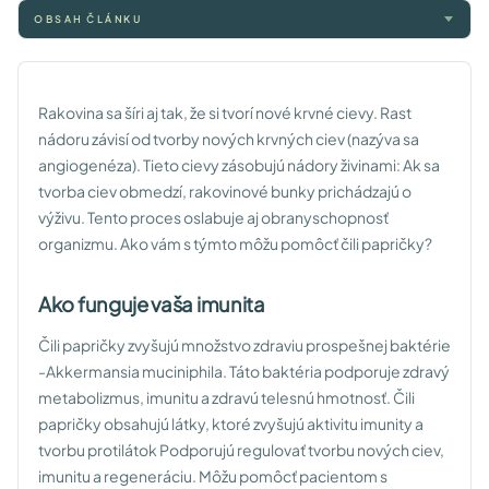
OBSAH ČLÁNKU
Rakovina sa šíri aj tak, že si tvorí nové krvné cievy. Rast
nádoru závisí od tvorby nových krvných ciev (nazýva sa
angiogenéza). Tieto cievy zásobujú nádory živinami: Ak sa
tvorba ciev obmedzí, rakovinové bunky prichádzajú o
výživu. Tento proces oslabuje aj obranyschopnosť
organizmu. Ako vám s týmto môžu pomôcť čili papričky?
Ako funguje vaša imunita
Čili papričky zvyšujú množstvo zdraviu prospešnej baktérie
-Akkermansia muciniphila. Táto baktéria podporuje zdravý
metabolizmus, imunitu a zdravú telesnú hmotnosť. Čili
papričky obsahujú látky, ktoré zvyšujú aktivitu imunity a
tvorbu protilátok Podporujú regulovať tvorbu nových ciev,
imunitu a regeneráciu. Môžu pomôcť pacientom s