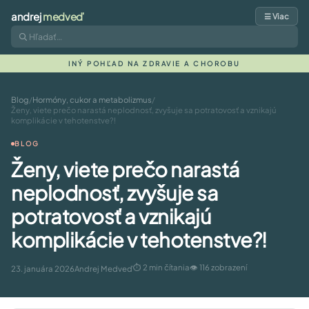
andrej
medveď
☰ Viac
INÝ POHĽAD NA ZDRAVIE A CHOROBU
Blog
/
Hormóny, cukor a metabolizmus
/
Ženy, viete prečo narastá neplodnosť, zvyšuje sa potratovosť a vznikajú
komplikácie v tehotenstve?!
BLOG
Ženy, viete prečo narastá
neplodnosť, zvyšuje sa
potratovosť a vznikajú
komplikácie v tehotenstve?!
⏱ 2 min čítania
👁 116 zobrazení
23. januára 2026
Andrej Medveď