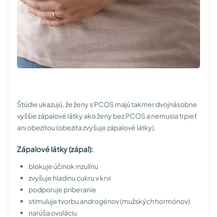
Štúdie ukazujú, že ženy s PCOS majú takmer dvojnásobne
vyššie zápalové látky ako ženy bez PCOS a nemusia trpieť
ani obezitou (obezita zvyšuje zápalové látky).
Zápalové látky (zápal):
blokuje účinok inzulínu
zvyšuje hladinu cukru v krvi
podporuje priberanie
stimuluje tvorbu androgénov (mužských hormónov)
narúša ovuláciu