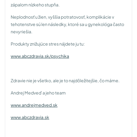
zápalom nízkeho stupňa.
Neplodnosť u žien, vyššia potratovosť, komplikácie v
tehotenstve sú len následky, ktoré sa u gynekológa často
nevyriešia.
Produkty znižujúce stres nájdete ju tu:
www.abczdravia.sk/psychika
Zdravie nie je všetko, ale je to najdôležitejšie, čo máme.
Andrej Medveď a jeho team
www.andrejmedved.sk
www.abczdravia.sk