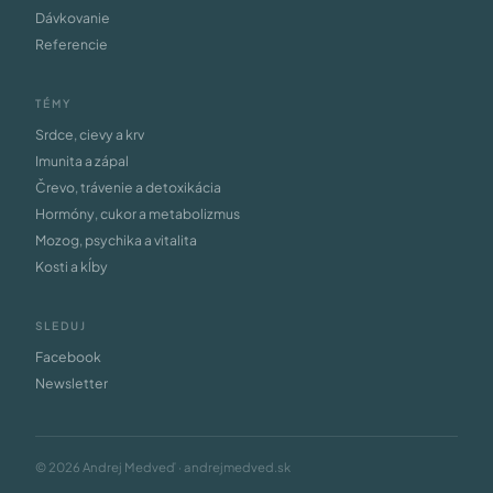
Dávkovanie
Referencie
TÉMY
Srdce, cievy a krv
Imunita a zápal
Črevo, trávenie a detoxikácia
Hormóny, cukor a metabolizmus
Mozog, psychika a vitalita
Kosti a kĺby
SLEDUJ
Facebook
Newsletter
© 2026 Andrej Medveď · andrejmedved.sk