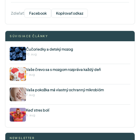
Zdieľať:
Facebook
Kopírovať odkaz
SÚVISIACE ČLÁNKY
Čučoriedky a detský mozog
10. aug
Vaše črevo sa s mozgom rozpráva každý deň
7. aug
Vaša pokožka má vlastný ochranný mikrobióm
7. aug
Keď stres bolí
5. aug
NEWSLETTER