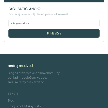
PÁČIL SA TI ČLÁNOK?
Dostávaj nové každý týždeň priamo do e-mailu.
Prihlásiť sa
andrej
medveď
Blog o zdraví, výžive a dlhovekosti. Iný
pohľad — podložený vedou,
zrozumiteľný pre každého.
SEKCIE
Blog
Ktorý produkt si vybrať ?