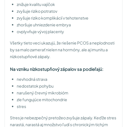
znižuje kvalitu vajíčok
zvyšuje riziko potratov
zvyšuje riziko komplikácií v tehotenstve
zhoršuje uhniezdenie embrya
ovplyvňuje vývoj placenty
Všetky tieto veci ukazujú, že riešenie PCOS a neplodnosti
by sa malo zamerať nielen na hormóny, ale aj imunitu a
nízkostupňové zápaly.
Na vzniku nízkostupňový zápalov sa podieľajú:
nevhodná strava
nedostatok pohybu
narušený črevný mikrobióm
zle fungujúce mitochondrie
stres
Stres je nebezpečný pretožeo zvyšuje zápaly. Keďže stres
narastá, narastá aj množstvo ľudí s chronickým tichým