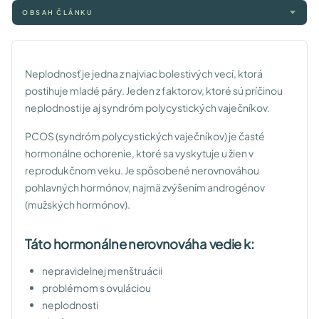
OBSAH ČLÁNKU
Neplodnosť je jedna z najviac bolestivých vecí, ktorá
postihuje mladé páry. Jeden z faktorov, ktoré sú príčinou
neplodnosti je aj syndróm polycystických vaječníkov.
PCOS (syndróm polycystických vaječníkov) je časté
hormonálne ochorenie, ktoré sa vyskytuje u žien v
reprodukčnom veku. Je spôsobené nerovnováhou
pohlavných hormónov, najmä zvýšením androgénov
(mužských hormónov).
Táto hormonálne nerovnováha vedie k:
nepravidelnej menštruácii
problémom s ovuláciou
neplodnosti