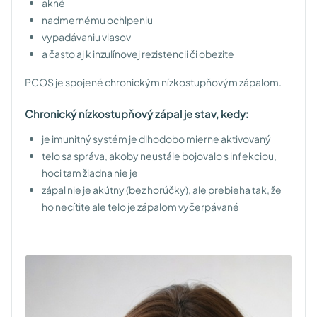
akné
nadmernému ochlpeniu
vypadávaniu vlasov
a často aj k inzulínovej rezistencii či obezite
PCOS je spojené chronickým nízkostupňovým zápalom.
Chronický nízkostupňový zápal je stav, kedy:
je imunitný systém je dlhodobo mierne aktivovaný
telo sa správa, akoby neustále bojovalo s infekciou,
hoci tam žiadna nie je
zápal nie je akútny (bez horúčky), ale prebieha tak, že
ho necítite ale telo je zápalom vyčerpávané