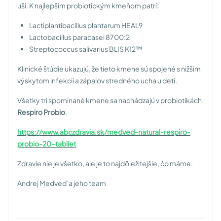
uši. K najlepším probiotickým kmeňom patrí:
Lactiplantibacillus plantarum HEAL9
Lactobacillus paracasei 8700:2
Streptococcus salivarius BLIS K12™
Klinické štúdie ukazujú, že tieto kmene sú spojené s nižším
výskytom infekcií a zápalov stredného ucha u detí.
Všetky tri spomínané kmene sa nachádzajú v probiotikách
Respiro Probio
.
https://www.abczdravia.sk/medved-natural-respiro-
probio-20-tabliet
Zdravie nie je všetko, ale je to najdôležitejšie, čo máme.
Andrej Medveď a jeho team