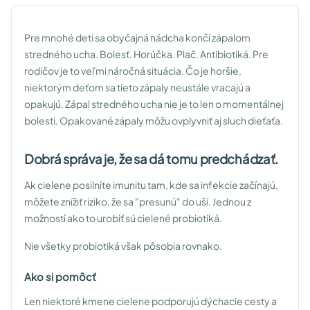
Pre mnohé deti sa obyčajná nádcha končí zápalom
stredného ucha. Bolesť. Horúčka. Plač. Antibiotiká. Pre
rodičov je to veľmi náročná situácia. Čo je horšie,
niektorým deťom sa tieto zápaly neustále vracajú a
opakujú. Zápal stredného ucha nie je to len o momentálnej
bolesti. Opakované zápaly môžu ovplyvniť aj sluch dieťaťa.
Dobrá správa je, že sa dá tomu predchádzať.
Ak cielene posilníte imunitu tam, kde sa infekcie začínajú,
môžete znížiť riziko, že sa "presunú" do uší. Jednou z
možností ako to urobiť sú cielené probiotiká.
Nie všetky probiotiká však pôsobia rovnako.
Ako si pomôcť
Len niektoré kmene cielene podporujú dýchacie cesty a