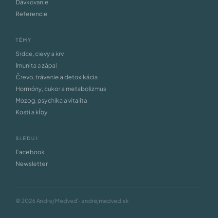
Dávkovanie
Referencie
TÉMY
Srdce, cievy a krv
Imunita a zápal
Črevo, trávenie a detoxikácia
Hormóny, cukor a metabolizmus
Mozog, psychika a vitalita
Kosti a kĺby
SLEDUJ
Facebook
Newsletter
© 2026 Andrej Medveď · andrejmedved.sk