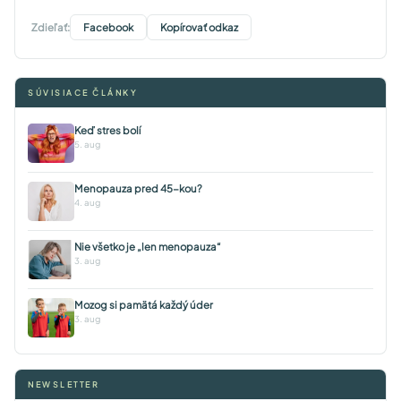
Zdieľať:
Facebook
Kopírovať odkaz
SÚVISIACE ČLÁNKY
Keď stres bolí
5. aug
Menopauza pred 45-kou?
4. aug
Nie všetko je „len menopauza“
3. aug
Mozog si pamätá každý úder
3. aug
NEWSLETTER