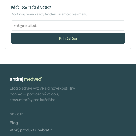
PÁČIL SA TI ČLÁNOK?
Dostávaj nové každý týždeň priamo do e-mailu.
Prihlásiť sa
andrej
medveď
Blog o zdraví, výžive a dlhovekosti. Iný
pohľad — podložený vedou,
zrozumiteľný pre každého.
SEKCIE
Blog
Ktorý produkt si vybrať ?