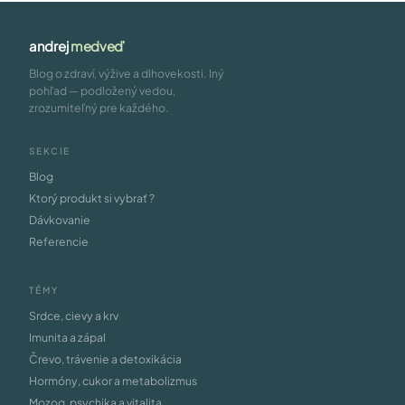
andrej
medveď
Blog o zdraví, výžive a dlhovekosti. Iný
pohľad — podložený vedou,
zrozumiteľný pre každého.
SEKCIE
Blog
Ktorý produkt si vybrať ?
Dávkovanie
Referencie
TÉMY
Srdce, cievy a krv
Imunita a zápal
Črevo, trávenie a detoxikácia
Hormóny, cukor a metabolizmus
Mozog, psychika a vitalita