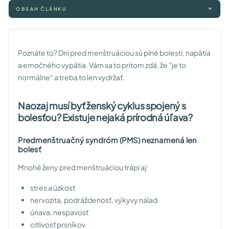
OBSAH ČLÁNKU
Poznáte to? Dni pred menštruáciou sú plné bolesti, napätia
a emočného vypätia. Vám sa to pritom zdá, že "je to
normálne" a treba to len vydržať.
Naozaj musí byť ženský cyklus spojený s
bolesťou? Existuje nejaká prírodná úľava?
Predmenštruačný syndróm (PMS) neznamená len
bolesť
Mnohé ženy pred menštruáciou trápi aj:
stres a úzkosť
nervozita, podráždenosť, výkyvy nálad
únava, nespavosť
citlivosť prsníkov