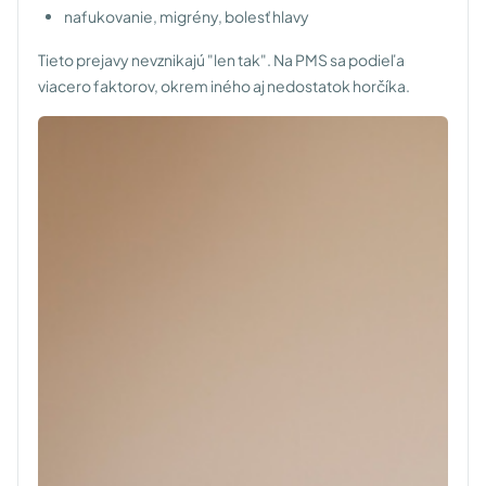
nafukovanie, migrény, bolesť hlavy
Tieto prejavy nevznikajú "len tak". Na PMS sa podieľa
viacero faktorov, okrem iného aj nedostatok horčíka.