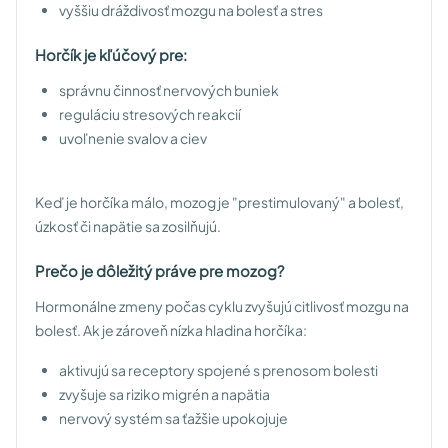
vyššiu dráždivosť mozgu na bolesť a stres
Horčík je kľúčový pre:
správnu činnosť nervových buniek
reguláciu stresových reakcií
uvoľnenie svalov a ciev
Keď je horčíka málo, mozog je "prestimulovaný" a bolesť,
úzkosť či napätie sa zosilňujú.
Prečo je dôležitý práve pre mozog?
Hormonálne zmeny počas cyklu zvyšujú citlivosť mozgu na
bolesť. Ak je zároveň nízka hladina horčíka:
aktivujú sa receptory spojené s prenosom bolesti
zvyšuje sa riziko migrén a napätia
nervový systém sa ťažšie upokojuje