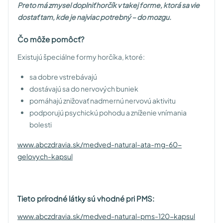
Preto má zmysel doplniť horčík v takej forme, ktorá sa vie
dostať tam, kde je najviac potrebný – do mozgu.
Čo môže pomôcť?
Existujú špeciálne formy horčíka, ktoré:
sa dobre vstrebávajú
dostávajú sa do nervových buniek
pomáhajú znižovať nadmernú nervovú aktivitu
podporujú psychickú pohodu a zníženie vnímania
bolesti
www.abczdravia.sk/medved-natural-ata-mg-60-
gelovych-kapsul
Tieto prírodné látky sú vhodné pri PMS:
www.abczdravia.sk/medved-natural-pms-120-kapsul