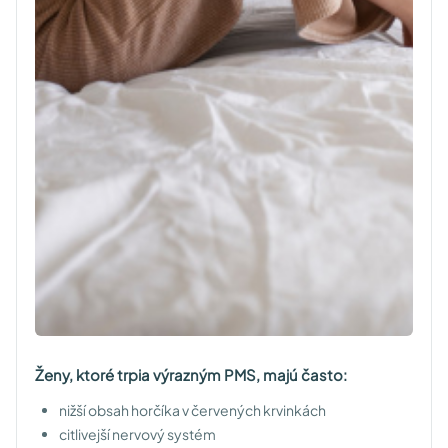
Ženy, ktoré trpia výrazným PMS, majú často:
nižší obsah horčíka v červených krvinkách
citlivejší nervový systém