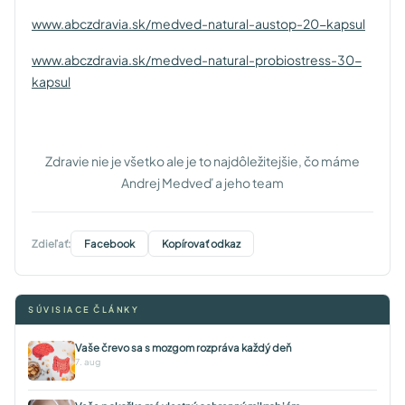
www.abczdravia.sk/medved-natural-austop-20-kapsul
www.abczdravia.sk/medved-natural-probiostress-30-
kapsul
Zdravie nie je všetko ale je to najdôležitejšie, čo máme
Andrej Medveď a jeho team
Zdieľať:
Facebook
Kopírovať odkaz
SÚVISIACE ČLÁNKY
Vaše črevo sa s mozgom rozpráva každý deň
7. aug