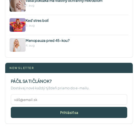
Vaša pokožka má vlastný ochranný mikrobióm
7. aug
Keď stres bolí
5. aug
Menopauza pred 45-kou?
4. aug
NEWSLETTER
PÁČIL SA TI ČLÁNOK?
Dostávaj nové každý týždeň priamo do e-mailu.
Prihlásiť sa