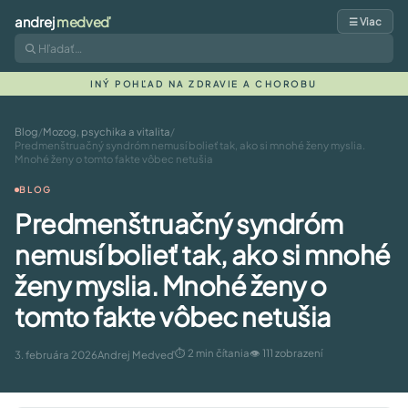
andrej
medveď
☰ Viac
INÝ POHĽAD NA ZDRAVIE A CHOROBU
Blog
/
Mozog, psychika a vitalita
/
Predmenštruačný syndróm nemusí bolieť tak, ako si mnohé ženy myslia.
Mnohé ženy o tomto fakte vôbec netušia
BLOG
Predmenštruačný syndróm
nemusí bolieť tak, ako si mnohé
ženy myslia. Mnohé ženy o
tomto fakte vôbec netušia
⏱ 2 min čítania
👁 111 zobrazení
3. februára 2026
Andrej Medveď