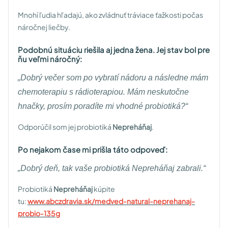
Mnohí ľudia hľadajú, ako zvládnuť tráviace ťažkosti počas
náročnej liečby.
Podobnú situáciu riešila aj jedna žena. Jej stav bol pre
ňu veľmi náročný:
„
Dobrý večer som po vybratí nádoru a následne mám
chemoterapiu s rádioterapiou. Mám neskutočne
hnačky, prosím poradíte mi vhodné probiotiká?
“
Odporúčil som jej probiotiká
Nepreháňaj
.
Po nejakom čase mi prišla táto odpoveď:
„
Dobrý deň, tak vaše probiotiká Nepreháňaj zabrali.
“
Probiotiká
Nepreháňaj
kúpite
tu:
www.abczdravia.sk/medved-natural-neprehanaj-
probio-135g