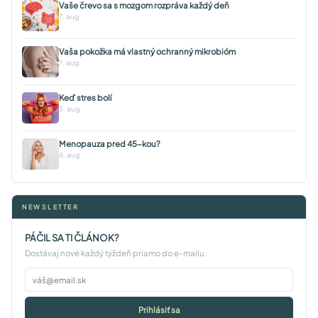
Vaše črevo sa s mozgom rozpráva každý deň
7. aug
Vaša pokožka má vlastný ochranný mikrobióm
7. aug
Keď stres bolí
5. aug
Menopauza pred 45-kou?
4. aug
NEWSLETTER
PÁČIL SA TI ČLÁNOK?
Dostávaj nové každý týždeň priamo do e-mailu.
Prihlásiť sa