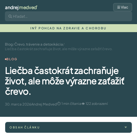
andrej
medveď
☰ Viac
INÝ POHĽAD NA ZDRAVIE A CHOROBU
Blog
/
Črevo, trávenie a detoxikácia
/
Liečba častokrát zachraňuje život, ale môže výrazne zaťažiť črevo.
BLOG
Liečba častokrát zachraňuje
život, ale môže výrazne zaťažiť
črevo.
⏱ 1 min čítania
👁 122 zobrazení
30. marca 2026
Andrej Medveď
OBSAH ČLÁNKU