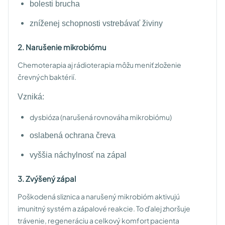
bolesti brucha
zníženej schopnosti vstrebávať živiny
2. Narušenie mikrobiómu
Chemoterapia aj rádioterapia môžu meniť zloženie
črevných baktérií.
Vzniká:
dysbióza (narušená rovnováha mikrobiómu)
oslabená ochrana čreva
vyššia náchylnosť na zápal
3. Zvýšený zápal
Poškodená sliznica a narušený mikrobióm aktivujú
imunitný systém a zápalové reakcie. To ďalej zhoršuje
trávenie, regeneráciu a celkový komfort pacienta