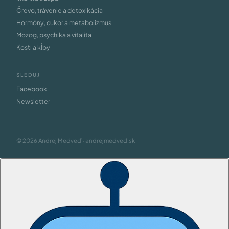
Črevo, trávenie a detoxikácia
Hormóny, cukor a metabolizmus
Mozog, psychika a vitalita
Kosti a kĺby
SLEDUJ
Facebook
Newsletter
© 2026 Andrej Medveď · andrejmedved.sk