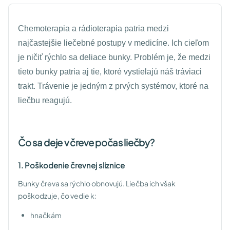
Chemoterapia a rádioterapia patria medzi
najčastejšie liečebné postupy v medicíne. Ich cieľom
je ničiť rýchlo sa deliace bunky. Problém je, že medzi
tieto bunky patria aj tie, ktoré vystielajú náš tráviaci
trakt. Trávenie je jedným z prvých systémov, ktoré na
liečbu reagujú.
Čo sa deje v čreve počas liečby?
1. Poškodenie črevnej sliznice
Bunky čreva sa rýchlo obnovujú. Liečba ich však
poškodzuje, čo vedie k:
hnačkám