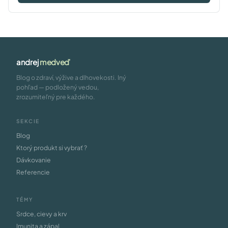
andrej
medveď
Blog o zdraví, výžive a dlhovekosti. Iný
pohľad — podložený vedou,
zrozumiteľný pre každého.
SEKCIE
Blog
Ktorý produkt si vybrať ?
Dávkovanie
Referencie
TÉMY
Srdce, cievy a krv
Imunita a zápal