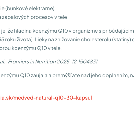
e (bunkové elektrárne)
 zápalových procesov v tele
 je, že hladina koenzýmu Q10 v organizme s pribúdajúci
35 roku života). Lieky na znižovanie cholesterolu (statíny)
tvorbu koenzýmu Q10 v tele.
 al., Frontiers in Nutrition 2025; 12:1504831
oenzýmu Q10 zaujala a premýšľate nad jeho doplnením, n
ia.sk/medved-natural-q10-30-kapsul