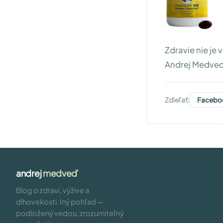
Zdravie nie je 
Andrej Medveď
Zdieľať:
Facebo
andrej
medveď
Blog o zdraví, výžive a
dlhovekosti. Iný pohľad —
podložený vedou, zrozumiteľný