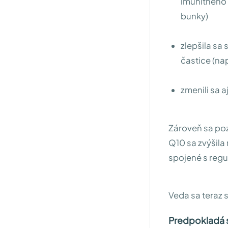
imunitného 
bunky)
zlepšila sa
častice (na
zmenili sa a
Zároveň sa po
Q10 sa zvýšila 
spojené s regu
Veda sa teraz 
Predpokladá s