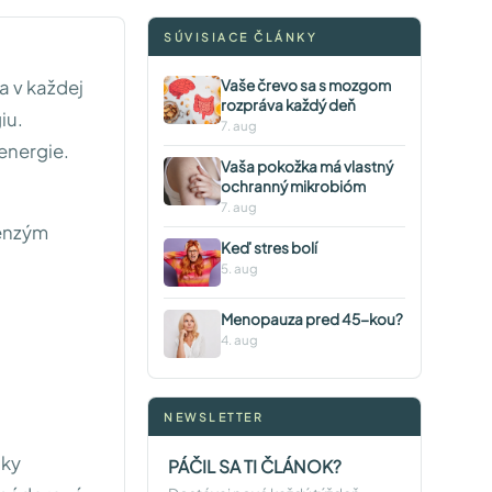
SÚVISIACE ČLÁNKY
a v každej
Vaše črevo sa s mozgom
rozpráva každý deň
iu.
7. aug
energie.
Vaša pokožka má vlastný
ochranný mikrobióm
7. aug
oenzým
Keď stres bolí
5. aug
Menopauza pred 45-kou?
4. aug
NEWSLETTER
nky
PÁČIL SA TI ČLÁNOK?