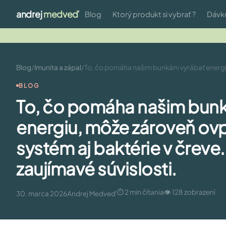
andrej
medveď
Blog
Ktorý produkt si vybrať ?
Dávk
Blog
/
Imunita a zápal
/
To, čo pomáha našim bunkám vyrábať energiu,
BLOG
To, čo pomáha našim bun
energiu, môže zároveň ovp
systém aj baktérie v čreve
zaujímavé súvislosti.
⏱ 2 min čítania
👁 128 zobrazení
30. marca 2026
Andrej Medveď