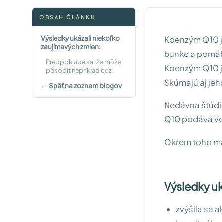
OBSAH ČLÁNKU
Výsledky ukázali niekoľko
Koenzým Q10 je
zaujímavých zmien:
bunke a pomáh
Predpokladá sa, že môže
Koenzým Q10 je
pôsobiť napríklad cez:
Skúmajú aj jeh
← Späť na zoznam blogov
Nedávna štúdia
Q10 podáva vo
Okrem toho má a
Výsledky uk
zvýšila sa 