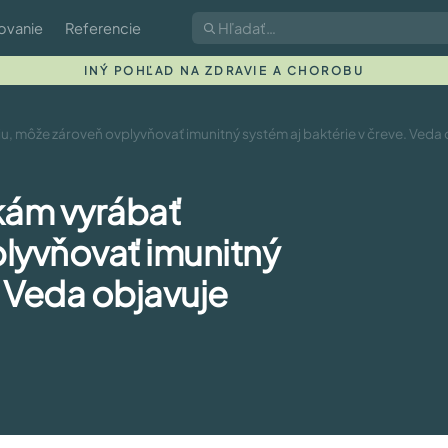
ovanie
Referencie
INÝ POHĽAD NA ZDRAVIE A CHOROBU
 môže zároveň ovplyvňovať imunitný systém aj baktérie v čreve. Veda o
kám vyrábať
lyvňovať imunitný
. Veda objavuje