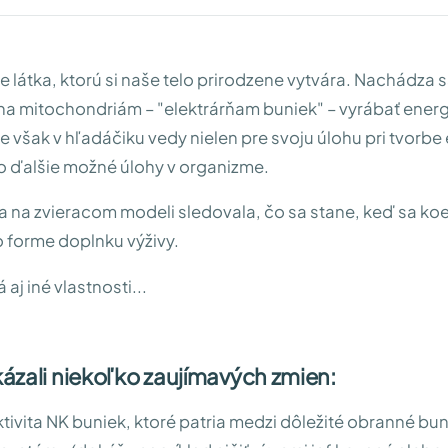
 látka, ktorú si naše telo prirodzene vytvára. Nachádza s
a mitochondriám – "elektrárňam buniek" – vyrábať energ
 však v hľadáčiku vedy nielen pre svoju úlohu pri tvorbe 
o ďalšie možné úlohy v organizme.
 na zvieracom modeli sledovala, čo sa stane, keď sa k
 forme doplnku výživy.
j iné vlastnosti...
ázali niekoľko zaujímavých zmien:
aktivita NK buniek, ktoré patria medzi dôležité obranné bu