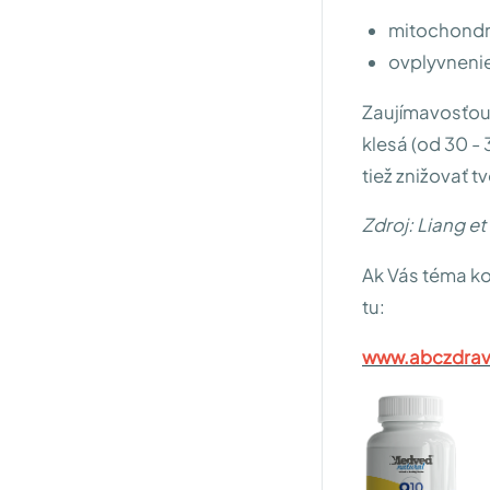
mitochondri
ovplyvnenie
Zaujímavosťou
klesá (od 30 - 
tiež znižovať 
Zdroj: Liang et
Ak Vás téma k
tu:
www.abczdrav