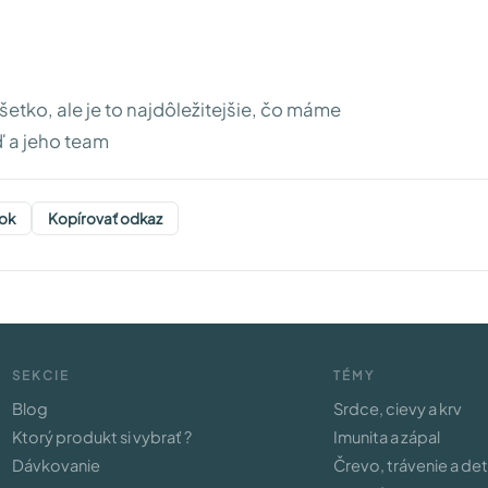
všetko, ale je to najdôležitejšie, čo máme
 a jeho team
ok
Kopírovať odkaz
SEKCIE
TÉMY
Blog
Srdce, cievy a krv
Ktorý produkt si vybrať ?
Imunita a zápal
Dávkovanie
Črevo, trávenie a de