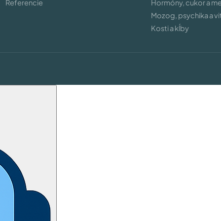
Referencie
Hormóny, cukor a m
Mozog, psychika a vit
Kosti a kĺby