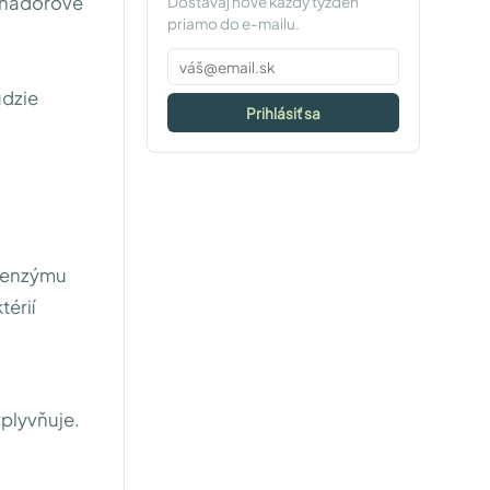
o nádorové
Dostávaj nové každý týždeň
priamo do e-mailu.
udzie
Prihlásiť sa
koenzýmu
térií
plyvňuje.