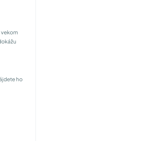
m vekom
 dokážu
ájdete ho