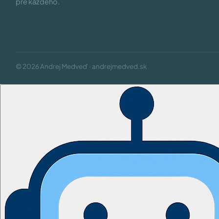
pre každého.
© 2026 Andrej Medveď · andrejmedved.sk