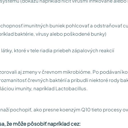
systému (dokážu napríklad ničiť vírusmi infikované aleb
 schopnosť imunitných buniek pohlcovať a odstraňovať c
príklad baktérie, vírusy alebo poškodené bunky)
j látky, ktoré v tele riadia priebeh zápalových reakcií
zorovali aj zmeny v črevnom mikrobióme. Po podávaní 
rozmanitosť črevných baktérií a pribudli niektoré rody bak
láciou imunity, napríklad Lactobacillus.
snaží pochopiť, ako presne koenzým Q10 tieto procesy ov
a, že môže pôsobiť napríklad cez: