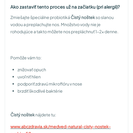
Ako zastaviť tento proces už na začiatku (pri alergii)?
Zmiešajte špeciálne probiotiká
Čistý noštek
so slanou
vodou a preplachujte nos. Množstvo vody nie je
rohodujúce a takto môžete nos prepláchnuť 1-2x denne.
Pomôže vám to:
znižovať opuch
uvoľniť hlien
podporiť zdravú mikroflóru v nose
brzdiť škodlivé baktérie
Čistý noštek
nájdete tu:
www.abczdravia.sk/medved-natural-cisty-nostek-