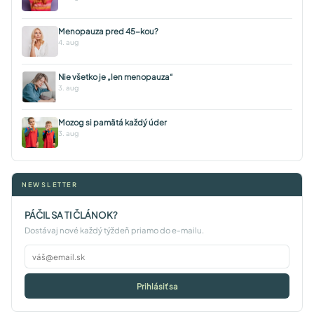
Menopauza pred 45-kou?
4. aug
Nie všetko je „len menopauza“
3. aug
Mozog si pamätá každý úder
3. aug
NEWSLETTER
PÁČIL SA TI ČLÁNOK?
Dostávaj nové každý týždeň priamo do e-mailu.
Prihlásiť sa