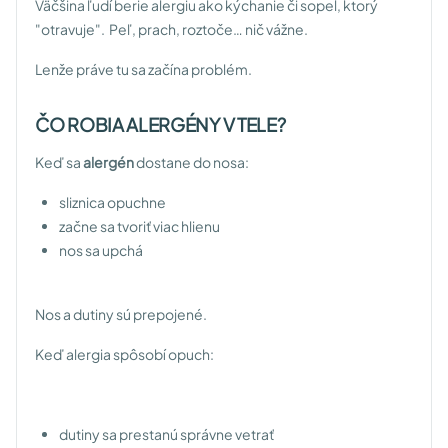
Väčšina ľudí berie alergiu ako kýchanie či sopel, ktorý
"otravuje". Peľ, prach, roztoče… nič vážne.
Lenže práve tu sa začína problém.
ČO ROBIA ALERGÉNY V TELE?
Keď sa
alergén
dostane do nosa:
sliznica opuchne
začne sa tvoriť viac hlienu
nos sa upchá
Nos a dutiny sú prepojené.
Keď alergia spôsobí opuch:
dutiny sa prestanú správne vetrať