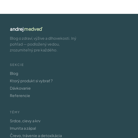
andrej
medveď
Blog o zdraví, výžive a dlhovekosti. Iný
pohľad — podložený vedou,
zrozumiteľný pre každého.
SEKCIE
Blog
Ktorý produkt si vybrať ?
Dávkovanie
Referencie
TÉMY
Srdce, cievy a krv
Imunita a zápal
Črevo, trávenie a detoxikácia