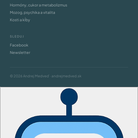
Hormóny, cukor a metabolizmus
Mozog, psychika a vitalita
Kosti a kĺby
SLEDUJ
Facebook
Newsletter
© 2026 Andrej Medveď · andrejmedved.sk