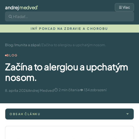
andrej
medveď
☰ Viac
INÝ POHĽAD NA ZDRAVIE A CHOROBU
Blog
/
Imunita a zápal
/
Začína to alergiou a upchatým nosom.
BLOG
Začína to alergiou a upchatým
nosom.
⏱ 2 min čítania
👁 134 zobrazení
8. apríla 2026
Andrej Medveď
OBSAH ČLÁNKU