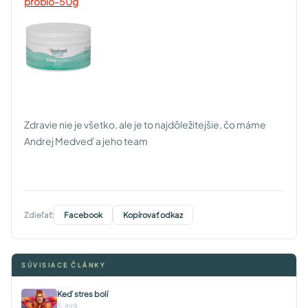
probio-50g
Zdravie nie je všetko, ale je to najdôležitejšie, čo máme
Andrej Medveď a jeho team
Zdieľať:
Facebook
Kopírovať odkaz
SÚVISIACE ČLÁNKY
Keď stres bolí
5. aug