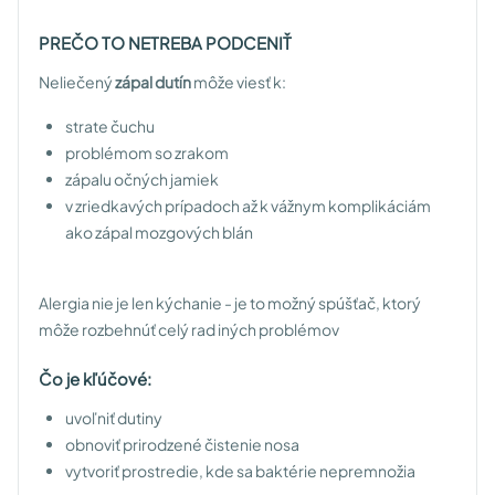
PREČO TO NETREBA PODCENIŤ
Neliečený
zápal dutín
môže viesť k:
strate čuchu
problémom so zrakom
zápalu očných jamiek
v zriedkavých prípadoch až k vážnym komplikáciám
ako zápal mozgových blán
Alergia nie je len kýchanie - je to možný spúšťač, ktorý
môže rozbehnúť celý rad iných problémov
Čo je kľúčové:
uvoľniť dutiny
obnoviť prirodzené čistenie nosa
vytvoriť prostredie, kde sa baktérie nepremnožia