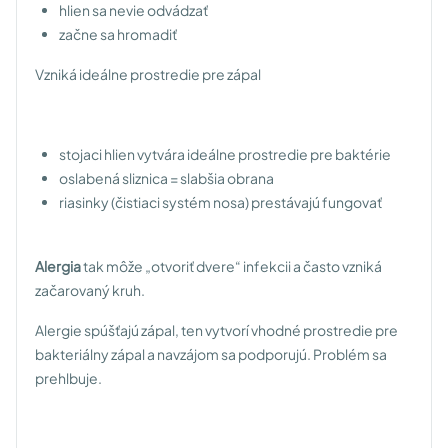
hlien sa nevie odvádzať
začne sa hromadiť
Vzniká ideálne prostredie pre zápal
stojaci hlien vytvára ideálne prostredie pre baktérie
oslabená sliznica = slabšia obrana
riasinky (čistiaci systém nosa) prestávajú fungovať
Alergia
tak môže „otvoriť dvere“ infekcii a často vzniká
začarovaný kruh.
Alergie spúšťajú zápal, ten vytvorí vhodné prostredie pre
bakteriálny zápal a navzájom sa podporujú. Problém sa
prehlbuje.