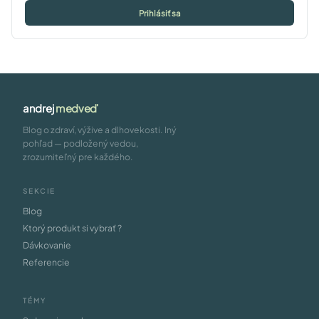
Prihlásiť sa
andrej
medveď
Blog o zdraví, výžive a dlhovekosti. Iný
pohľad — podložený vedou,
zrozumiteľný pre každého.
SEKCIE
Blog
Ktorý produkt si vybrať ?
Dávkovanie
Referencie
TÉMY