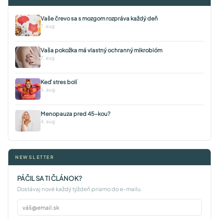
Vaše črevo sa s mozgom rozpráva každý deň
7. aug
Vaša pokožka má vlastný ochranný mikrobióm
7. aug
Keď stres bolí
5. aug
Menopauza pred 45-kou?
4. aug
NEWSLETTER
PÁČIL SA TI ČLÁNOK?
Dostávaj nové každý týždeň priamo do e-mailu.