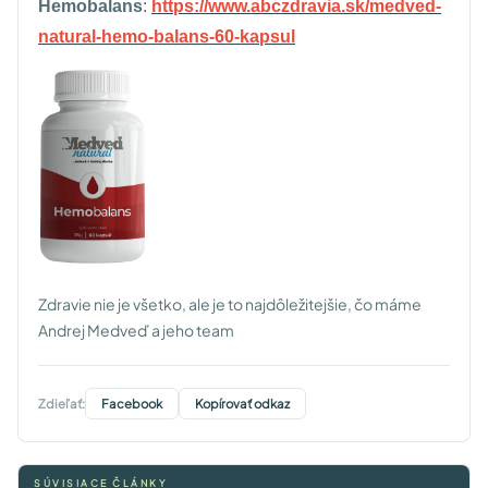
Hemobalans
:
https://www.abczdravia.sk/medved-
natural-hemo-balans-60-kapsul
Zdravie nie je všetko, ale je to najdôležitejšie, čo máme
Andrej Medveď a jeho team
Zdieľať:
Facebook
Kopírovať odkaz
SÚVISIACE ČLÁNKY