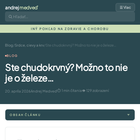
andrej
medveď
☰ Viac
INÝ POHĽAD NA ZDRAVIE A CHOROBU
Blog
/
Srdce, cievy a krv
/
Ste chudokrvný? Možno to nie je o železe…
BLOG
Ste chudokrvný? Možno to nie
je o železe…
⏱ 1 min čítania
👁 129 zobrazení
20. apríla 2026
Andrej Medveď
OBSAH ČLÁNKU