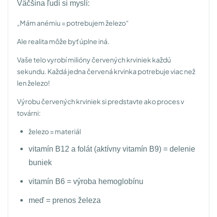
Väčšina ľudí si myslí:
„Mám anémiu = potrebujem železo“
Ale realita môže byť úplne iná.
Vaše telo vyrobí milióny červených krviniek každú
sekundu. Každá jedna červená krvinka potrebuje viac než
len železo!
Výrobu červených krviniek si predstavte ako proces v
továrni:
železo = materiál
vitamín B12 a folát (aktívny vitamín B9) = delenie
buniek
vitamín B6 = výroba hemoglobínu
meď = prenos železa