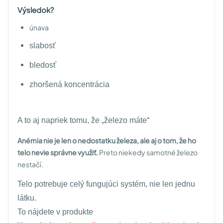
Výsledok?
únava
slabosť
bledosť
zhoršená koncentrácia
A to aj napriek tomu, že „železo máte“
Anémia nie je len o nedostatku železa, ale aj o tom, že ho
telo nevie správne využiť.
Preto niekedy samotné železo
nestačí.
Telo potrebuje celý fungujúci systém, nie len jednu
látku.
To nájdete v produkte