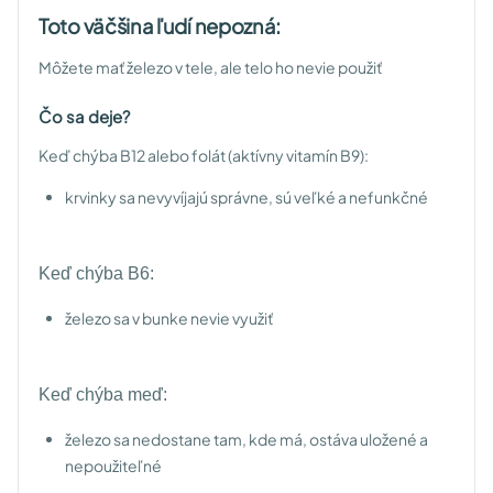
Toto väčšina ľudí nepozná:
Môžete mať železo v tele, ale telo ho nevie použiť
Čo sa deje?
Keď chýba B12 alebo folát (aktívny vitamín B9):
krvinky sa nevyvíjajú správne, sú veľké a nefunkčné
Keď chýba B6:
železo sa v bunke nevie využiť
Keď chýba meď:
železo sa nedostane tam, kde má, ostáva uložené a
nepoužiteľné