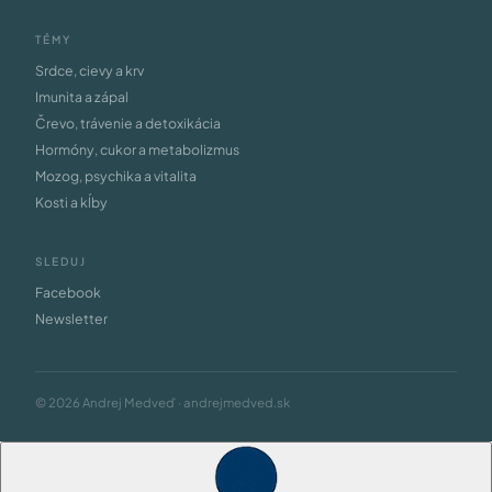
TÉMY
Srdce, cievy a krv
Imunita a zápal
Črevo, trávenie a detoxikácia
Hormóny, cukor a metabolizmus
Mozog, psychika a vitalita
Kosti a kĺby
SLEDUJ
Facebook
Newsletter
© 2026 Andrej Medveď · andrejmedved.sk