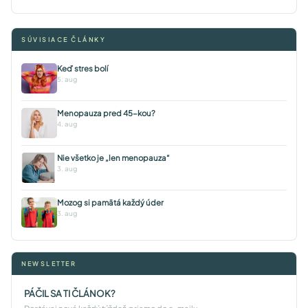
SÚVISIACE ČLÁNKY
Keď stres bolí
5. aug
Menopauza pred 45-kou?
4. aug
Nie všetko je „len menopauza“
3. aug
Mozog si pamätá každý úder
3. aug
NEWSLETTER
PÁČIL SA TI ČLÁNOK?