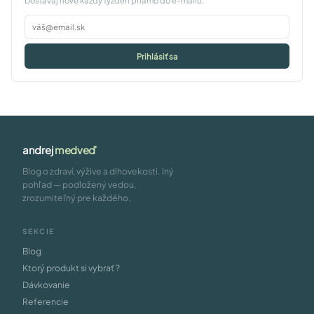
Dostávaj nové každý týždeň priamo do e-mailu.
Prihlásiť sa
andrej
medveď
Blog o zdraví, výžive a dlhovekosti. Iný
pohľad — podložený vedou,
zrozumiteľný pre každého.
SEKCIE
Blog
Ktorý produkt si vybrať ?
Dávkovanie
Referencie