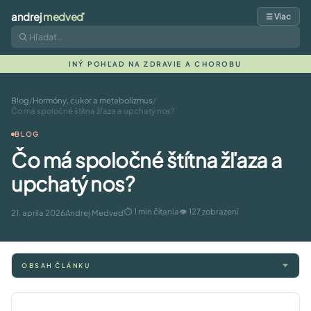
andrej
medveď
☰ Viac
INÝ POHĽAD NA ZDRAVIE A CHOROBU
Blog
/
Hormóny, cukor a metabolizmus
/
Čo má spoločné štítna žľaza a upchatý nos?
BLOG
Čo má spoločné štítna žľaza a
upchatý nos?
⏱ 1 min čítania
👁 127 zobrazení
21. apríla 2026
Andrej Medveď
OBSAH ČLÁNKU