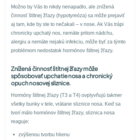
Možno by Vás to nikdy nenapadlo, ale znížená
činnosť štítnej žľazy (hypotyreóza) sa môže prejaviť
aj tam, kde by ste to nečakali – v nose. Ak Vás trápi
chronicky upchatý nos, nemáte pritom nádchu,
alergiu a nemáte nejakú infekciu, môže byť za týmto
problémom nedostatok hormónov štítnej žľazy.
Znížená činnosť štítnej žľazy môže
spôsobovať upchatie nosa a chronický
opuch nosovej sliznice.
Hormóny štítnej žľazy (T3 a T4) ovplyvňujú takmer
všetky bunky v tele, vrátane sliznice nosa. Keď sa
tvorí málo hormónov štítnej žľazy, sliznica nosa
reaguje:
zvýšenou tvorbu hlienu