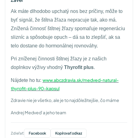
Záver
Ak máte dlhodobo upchatý nos bez príčiny, môže to
byť signál, že štítna žľaza nepracuje tak, ako má.
Znížená činnosť štítnej žľazy spomaľuje regeneráciu
slizníc a spôsobuje opuch – dá sa to zlepšiť, ak sa
telo dostane do hormonálnej rovnováhy.
Pri zníženej činnosti štítnej žľazy je z našich
doplnkov výživy vhodný
Thyrofit plus
.
www.abczdravia.sk/medved-natural-
Nájdete ho tu:
thyrofit-plus-90-kapsul
Zdravie nie je všetko, ale je to najdôležitejšie, čo máme
Andrej Medveď a jeho team
Zdieľať:
Facebook
Kopírovať odkaz