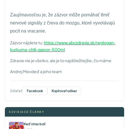
Zaujímavosťou je, že zázvor môže pomáhať tlmiť
nervové signály z čreva do mozgu, ktoré vyvolávajú
pocit na vracanie.
Zázvor nájdete tu:
https://www.abczdravia.sk/regiogan-
kurkuma-chili-zazvor-500ml
Zdravie nie je všetko, ale je to najdôležitejšie, čo máme
Andrej Mevdeď a jeho team
Zdieľať:
Facebook
Kopírovať odkaz
SÚVISIACE ČLÁNKY
Keď stres bolí
5. aug