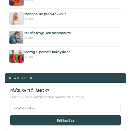
Menopauza pred 45-kou?
4. aug
Nie všetko je „len menopauza“
3. aug
Mozog si pamätá každý úder
3. aug
NEWSLETTER
PÁČIL SA TI ČLÁNOK?
Dostávaj nové každý týždeň priamo do e-mailu.
Prihlásiť sa