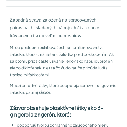
Západná strava založená na spracovaných
potravinách, sladených nápojoch či alkohole
tráviacemu traktu veľmi neprospieva.
Môže postupne oslabovať ochrannú hlienovú vrstvu
žalúdka, ktorá chráni stenu žalúdka pred poškodením. Ak
sa k tomu pridá časté užívanie liekov ako napr. ibuprofén
alebo diklofenak, niet sa čo čudovať, že pribúda ľudí s
tráviacimi ťažkosťami.
Medzi prírodné látky, ktoré podporujú správne fungovanie
žalúdka, patrí aj
zázvor
.
Zázvor obsahuje bioaktívne látky ako 6-
gingerol a zingerón, ktoré:
podporujú tvorbu ochranného žalúdočného hlienu