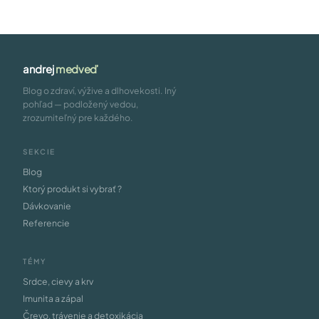
andrej
medveď
Blog o zdraví, výžive a dlhovekosti. Iný
pohľad — podložený vedou,
zrozumiteľný pre každého.
SEKCIE
Blog
Ktorý produkt si vybrať ?
Dávkovanie
Referencie
TÉMY
Srdce, cievy a krv
Imunita a zápal
Črevo, trávenie a detoxikácia