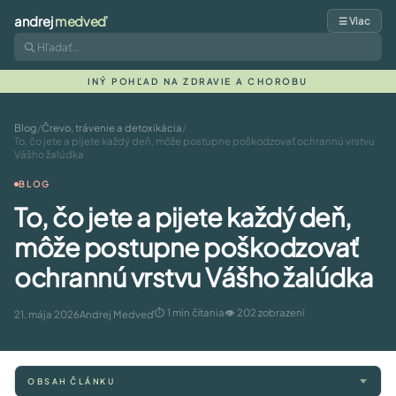
andrej
medveď
☰ Viac
INÝ POHĽAD NA ZDRAVIE A CHOROBU
Blog
/
Črevo, trávenie a detoxikácia
/
To, čo jete a pijete každý deň, môže postupne poškodzovať ochrannú vrstvu
Vášho žalúdka
BLOG
To, čo jete a pijete každý deň,
môže postupne poškodzovať
ochrannú vrstvu Vášho žalúdka
⏱ 1 min čítania
👁 202 zobrazení
21. mája 2026
Andrej Medveď
OBSAH ČLÁNKU