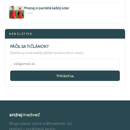
Mozog si pamätá každý úder
3. aug
NEWSLETTER
PÁČIL SA TI ČLÁNOK?
Dostávaj nové každý týždeň priamo do e-mailu.
Prihlásiť sa
andrej
medveď
Blog o zdraví, výžive a dlhovekosti. Iný
pohľad — podložený vedou,