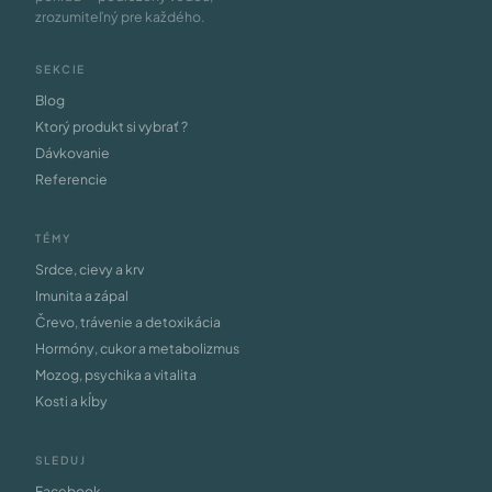
zrozumiteľný pre každého.
SEKCIE
Blog
Ktorý produkt si vybrať ?
Dávkovanie
Referencie
TÉMY
Srdce, cievy a krv
Imunita a zápal
Črevo, trávenie a detoxikácia
Hormóny, cukor a metabolizmus
Mozog, psychika a vitalita
Kosti a kĺby
SLEDUJ
Facebook