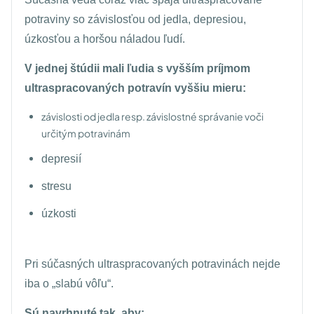
potraviny so závislosťou od jedla, depresiou,
úzkosťou a horšou náladou ľudí.
V jednej štúdii mali ľudia s vyšším príjmom
ultraspracovaných potravín vyššiu mieru:
závislosti od jedla resp. závislostné správanie voči
určitým potravinám
depresií
stresu
úzkosti
Pri súčasných ultraspracovaných potravinách nejde
iba o
„slabú vôľu“.
Sú navrhnuté tak, aby: