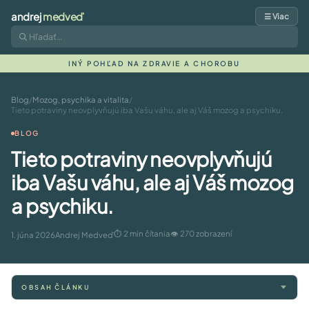
andrej
medveď
☰ Viac
INÝ POHĽAD NA ZDRAVIE A CHOROBU
Blog
/
Mozog, psychika a vitalita
/
Tieto potraviny neovplyvňujú iba Vašu váhu, ale aj Váš mozog a psychiku.
BLOG
Tieto potraviny neovplyvňujú
iba Vašu váhu, ale aj Váš mozog
a psychiku.
⏱ 2 min čítania
👁 270 zobrazení
1. júna 2026
Andrej Medveď
OBSAH ČLÁNKU