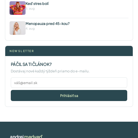
Keď stres bolí
5. aug
Menopauza pred 45-kou?
4. aug
NEWSLETTER
PÁČIL SA TI ČLÁNOK?
Dostávaj nové každý týždeň priamo do e-mailu.
Prihlásiť sa
andrej
medveď