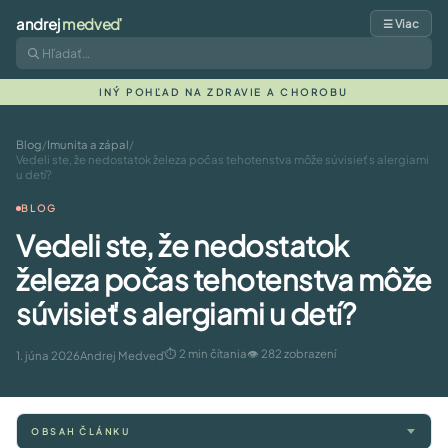
andrej
medveď
☰ Viac
INÝ POHĽAD NA ZDRAVIE A CHOROBU
Blog
/
Imunita a zápal
/
Vedeli ste, že nedostatok železa počas tehotenstva môže súvisieť s alergiami
u detí?
BLOG
Vedeli ste, že nedostatok
železa počas tehotenstva môže
súvisieť s alergiami u detí?
⏱ 2 min čítania
👁 282 zobrazení
1. júna 2026
Andrej Medveď
OBSAH ČLÁNKU