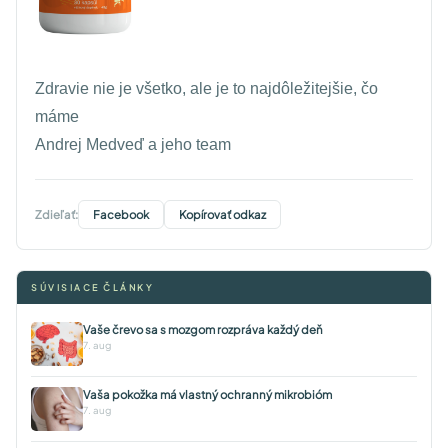
Zdravie nie je všetko, ale je to najdôležitejšie, čo
máme
Andrej Medveď a jeho team
Zdieľať:
Facebook
Kopírovať odkaz
SÚVISIACE ČLÁNKY
Vaše črevo sa s mozgom rozpráva každý deň
7. aug
Vaša pokožka má vlastný ochranný mikrobióm
7. aug