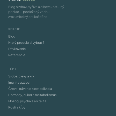
Blog o zdraví, výžive a dlhovekosti. Iný
pohľad — podložený vedou,
zrozumiteľný pre každého.
SEKCIE
Blog
Ktorý produkt si vybrať ?
Dávkovanie
Referencie
TÉMY
Srdce, cievy a krv
Imunita a zápal
Črevo, trávenie a detoxikácia
Hormóny, cukor a metabolizmus
Mozog, psychika a vitalita
Kosti a kĺby