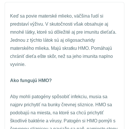
Keď sa povie materské mlieko, väčšina ľudí si
predstaví výživu. V skutočnosti však obsahuje aj
mnohé látky, ktoré sú dôležité aj pre imunitu dieťaťa.
Jednou z týchto látok sú aj oligosacharidy
materského mlieka. Majú skratku HMO. Pomáhajú
chrániť dieťa ešte skôr, než sa jeho imunita naplno
vyvinie.
Ako fungujú
HMO
?
Aby mohli patogény spôsobiť infekciu, musia sa
najprv prichytiť na bunky črevnej sliznice. HMO sa
podobajú na miesta, na ktoré sa chcú prichytiť
škodlivé baktérie a vírusy. Patogén si HMO pomýli s
červenou sliznicou a naviaže sa naň, namiesto steny