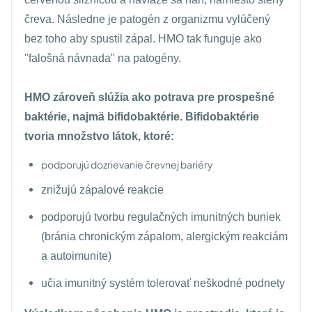
čreva. Následne je patogén z organizmu vylúčený
bez toho aby spustil zápal. HMO tak funguje ako
"falošná návnada" na patogény.
HMO zároveň slúžia ako potrava pre prospešné
baktérie, najmä bifidobaktérie. Bifidobaktérie
tvoria množstvo látok, ktoré:
podporujú dozrievanie črevnej bariéry
znižujú zápalové reakcie
podporujú tvorbu regulačných imunitných buniek
(bránia chronickým zápalom, alergickým reakciám
a autoimunite)
učia imunitný systém tolerovať neškodné podnety