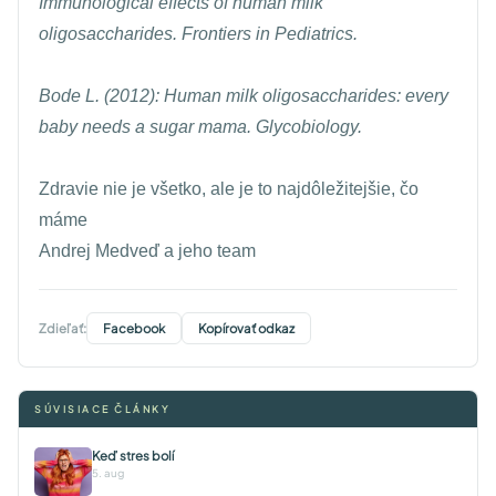
Immunological effects of human milk
oligosaccharides. Frontiers in Pediatrics.
Bode L. (2012): Human milk oligosaccharides: every
baby needs a sugar mama. Glycobiology.
Zdravie nie je všetko, ale je to najdôležitejšie, čo
máme
Andrej Medveď a jeho team
Zdieľať:
Facebook
Kopírovať odkaz
SÚVISIACE ČLÁNKY
Keď stres bolí
5. aug