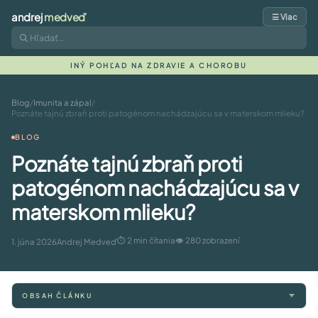
andrej
medveď
☰ Viac
INÝ POHĽAD NA ZDRAVIE A CHOROBU
Blog
/
Imunita a zápal
/
Poznáte tajnú zbraň proti patogénom nachádzajúcu sa v materskom mlieku?
BLOG
Poznáte tajnú zbraň proti
patogénom nachádzajúcu sa v
materskom mlieku?
⏱ 2 min čítania
👁 280 zobrazení
1. júna 2026
Andrej Medveď
OBSAH ČLÁNKU