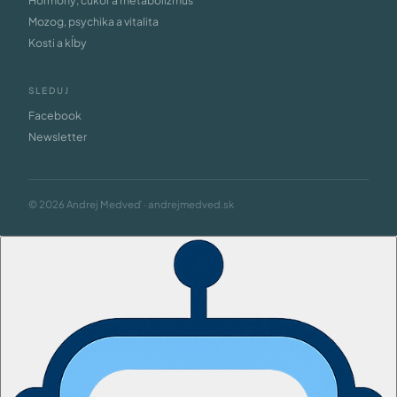
Hormóny, cukor a metabolizmus
Mozog, psychika a vitalita
Kosti a kĺby
SLEDUJ
Facebook
Newsletter
© 2026 Andrej Medveď · andrejmedved.sk