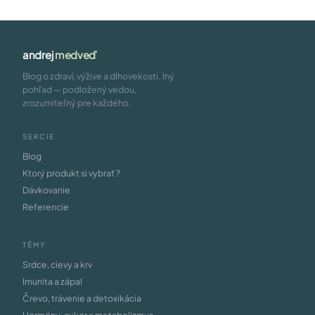
andrej
medveď
Blog o zdraví, výžive a dlhovekosti. Iný
pohľad — podložený vedou,
zrozumiteľný pre každého.
SEKCIE
Blog
Ktorý produkt si vybrať ?
Dávkovanie
Referencie
TÉMY
Srdce, cievy a krv
Imunita a zápal
Črevo, trávenie a detoxikácia