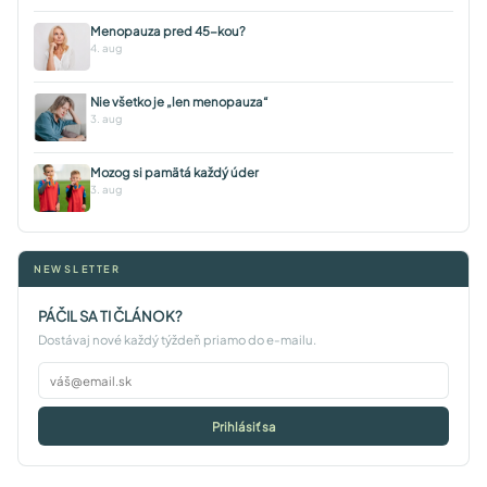
Menopauza pred 45-kou?
4. aug
Nie všetko je „len menopauza“
3. aug
Mozog si pamätá každý úder
3. aug
NEWSLETTER
PÁČIL SA TI ČLÁNOK?
Dostávaj nové každý týždeň priamo do e-mailu.
Prihlásiť sa