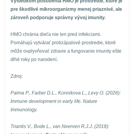
Výsledkom pôsobenia HMO je prostredie, ktoré je
pre škodlivé mikroorganizmy menej priaznivé, ale
zároveň podporuje správny vývoj imunity.
HMO chránia dieťa nie len pred infekciami.
Pomáhajú vytvárať protizápalové prostredie, ktoré
môže ovplyvňovať zdravie a fungovanie imunity ešte
dlhé roky po narodení.
Zdroj:
Palma P., Farber D.L., Konnikova L., Levy O. (2026):
Immune development in early life. Nature
Immunology.
Triantis V., Bode L., van Neerven R.J.J. (2018):