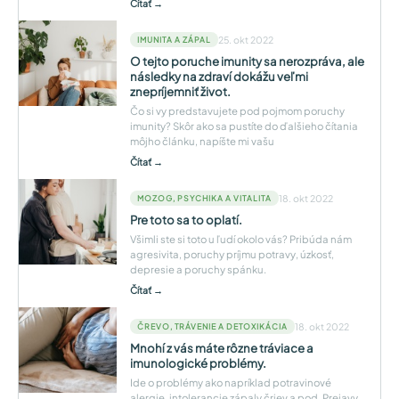
Čítať →
25. okt 2022
IMUNITA A ZÁPAL
O tejto poruche imunity sa nerozpráva, ale
následky na zdraví dokážu veľmi
znepríjemniť život.
Čo si vy predstavujete pod pojmom poruchy
imunity? Skôr ako sa pustíte do ďalšieho čítania
môjho článku, napíšte mi vašu
Čítať →
18. okt 2022
MOZOG, PSYCHIKA A VITALITA
Pre toto sa to oplatí.
Všimli ste si toto u ľudí okolo vás? Pribúda nám
agresivita, poruchy príjmu potravy, úzkosť,
depresie a poruchy spánku.
Čítať →
18. okt 2022
ČREVO, TRÁVENIE A DETOXIKÁCIA
Mnohí z vás máte rôzne tráviace a
imunologické problémy.
Ide o problémy ako napríklad potravinové
alergie, intolerancie zápaly čriev a pod. Prejavy