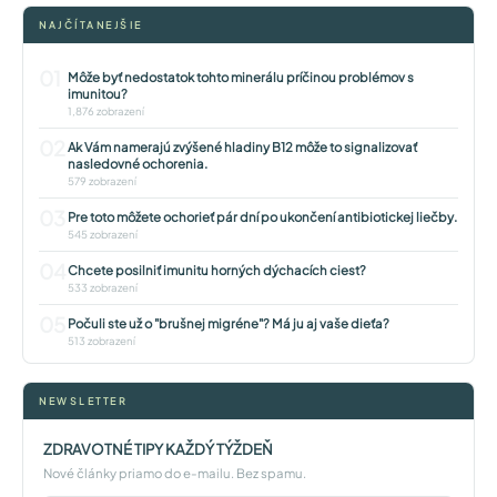
NAJČÍTANEJŠIE
01
Môže byť nedostatok tohto minerálu príčinou problémov s
imunitou?
1,876 zobrazení
02
Ak Vám namerajú zvýšené hladiny B12 môže to signalizovať
nasledovné ochorenia.
579 zobrazení
03
Pre toto môžete ochorieť pár dní po ukončení antibiotickej liečby.
545 zobrazení
04
Chcete posilniť imunitu horných dýchacích ciest?
533 zobrazení
05
Počuli ste už o "brušnej migréne"? Má ju aj vaše dieťa?
513 zobrazení
NEWSLETTER
ZDRAVOTNÉ TIPY KAŽDÝ TÝŽDEŇ
Nové články priamo do e-mailu. Bez spamu.