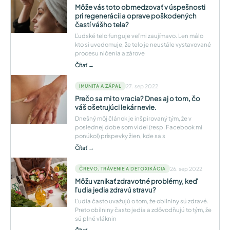
Môže vás toto obmedzovať v úspešnosti
pri regenerácii a oprave poškodených
častí vášho tela?
Ľudské telo funguje veľmi zaujímavo. Len málo
kto si uvedomuje, že telo je neustále vystavované
procesu ničenia a zárove
Čítať →
27. sep 2022
IMUNITA A ZÁPAL
Prečo sa mi to vracia? Dnes aj o tom, čo
váš ošetrujúci lekár nevie.
Dnešný môj článok je inšpirovaný tým, že v
poslednej dobe som videl (resp. Facebook mi
ponúkol) príspevky žien, kde sa s
Čítať →
26. sep 2022
ČREVO, TRÁVENIE A DETOXIKÁCIA
Môžu vznikať zdravotné problémy, keď
ľudia jedia zdravú stravu?
Ľudia často uvažujú o tom, že obilniny sú zdravé.
Preto obilniny často jedia a zdôvodňujú to tým, že
sú plné vláknin