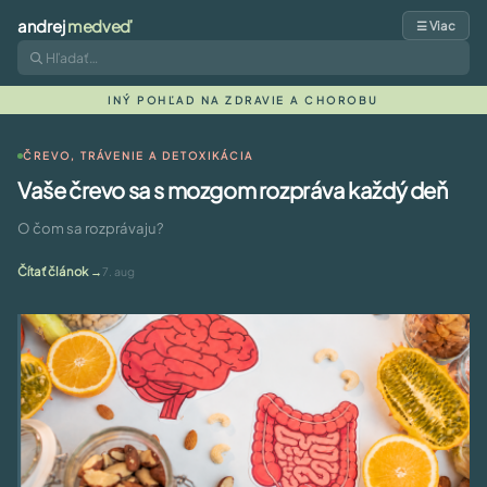
andrej
medveď
☰ Viac
INÝ POHĽAD NA ZDRAVIE A CHOROBU
ČREVO, TRÁVENIE A DETOXIKÁCIA
Vaše črevo sa s mozgom rozpráva každý deň
O čom sa rozprávaju?
Čítať článok
7. aug