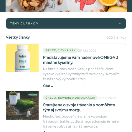
TÉMY ČLÁNKOV
Všetky články
1025 článkov
25. okt 2022
SRDCE, CIEVY A KRV
Predstavujeme Vám naše nové OMEGA 3
mastné kyseliny.
Našim cieľom v podnikaní je prinášať ľuďom
vysoko kvalitné výrobky za férové ceny. A myslím,
že nás nový výrobok tieto p
Čítať →
25. okt 2022
ČREVO, TRÁVENIE A DETOXIKÁCIA
Starajte sa o svoje trávenie a pomôžete
tým aj svojmu mozgu
Mnoho ľudí podceňuje dianie vo svojom
tráviacom trakte. Ľudia si neuvedomujú že naše
trávenie vplýva aj na náš nervový s