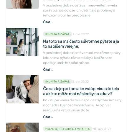
V poslednej dobe dostávam neuveriteľne veľa
správ od rodičov, že ich deti majú problémy s
refluxom a boli im predpísané
Čítať →
3. okt 2022
IMUNITA A ZÁPAL
Na toto sa ma často súkromne pýtate a ja
to napíšem verejne.
V poslednej dobe dostávam od vás rôzne správy,
kde sa ma pýtate rôzne otázky a keďže sa to
opakuje urobím z toho príspe
Čítať →
3. okt 2022
IMUNITA A ZÁPAL
Čo sa deje po tom ako vstúpi vírus do tela
a aké to môže mať následky na zdraví?
Po vstupe vírusu do tela napr. cez dýchacie cesty
dochádza k jeho rozmnožovaniu. Ako prvá
reaguje na vstup vírusu do te
Čítať →
28. sep 2022
MOZOG, PSYCHIKA A VITALITA