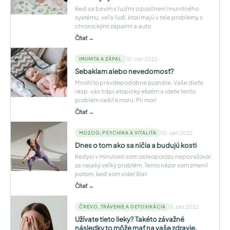
Keď sa bavím s ľuďmi o posilnení imunitného
systému, veľa ľudí, ktorí majú v tele problémy s
chronickými zápalmi a auto
Čítať →
10. okt 2022
IMUNITA A ZÁPAL
Sebaklam alebo nevedomosť?
Mnohí to pravdepodobne poznáte. Vaše dieťa
resp. vás trápi atopický ekzém a idete tento
problém riešiť k moru. Pri mori
Čítať →
10. okt 2022
MOZOG, PSYCHIKA A VITALITA
Dnes o tom ako sa ničia a budujú kosti
Kedysi v minulosti som osteoporózu nepovažoval
za nejaký veľký problém. Tento názor som zmenil
potom, keď som videl štat
Čítať →
5. okt 2022
ČREVO, TRÁVENIE A DETOXIKÁCIA
Užívate tieto lieky? Takéto závažné
následky to môže mať na vaše zdravie.