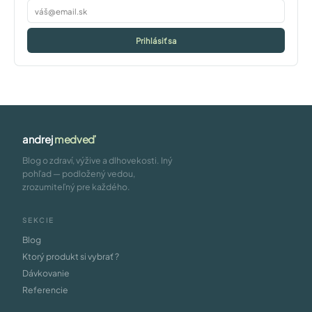
Prihlásiť sa
andrej
medveď
Blog o zdraví, výžive a dlhovekosti. Iný
pohľad — podložený vedou,
zrozumiteľný pre každého.
SEKCIE
Blog
Ktorý produkt si vybrať ?
Dávkovanie
Referencie