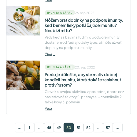
Čítať →
26. sep 2022
IMUNITA A ZÁPAL
Môžem brať doplnky na podporu imunity,
keď beriem lieky potláčajúce imunitu?
Neublíži mi to?
Vždy keď sa bavím s ľuďmi o podpore imunity
dostanem od ľudí aj otázky typu, či môžu užívať
doplnky na podporu imunity
Čítať →
20. sep 2022
IMUNITA A ZÁPAL
Prečo je dôležité, aby ste mali v dobrej
kondícii imunitu, ktorá dokáže zasiahnuť
proti vírusom?
Človek si svojou aktivitou v poslednej dobre cez
nasledovné faktory: 1, priemysel – chemikálie 2,
ťažké kovy 3, potravin
Čítať →
←
1
…
48
49
50
51
52
…
57
→