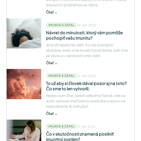
tráviacich problémov sú rôzne
Čítať →
18. okt 2022
IMUNITA A ZÁPAL
Návrat do minulosti, ktorý vám pomôže
pochopiť vašu imunitu?
Je to už nejaký ten deň, čo nás potrápilo
obdobie, kedy sme museli bývať doma, báli sme
sa vírusu a v správach sme videl
Čítať →
12. okt 2022
IMUNITA A ZÁPAL
To už aby si človek dával pozor aj na toto?
Čo sme to len vytvorili.
Kedysi som čítal, jeden odborný článok, kde sa
autor venoval znečisteniu ovzdušia a vplyvu na
naše zdravie. A, bohužiaľ,
Čítať →
11. okt 2022
IMUNITA A ZÁPAL
Čo v skutočnosti znamená posilniť
imunitný systém?