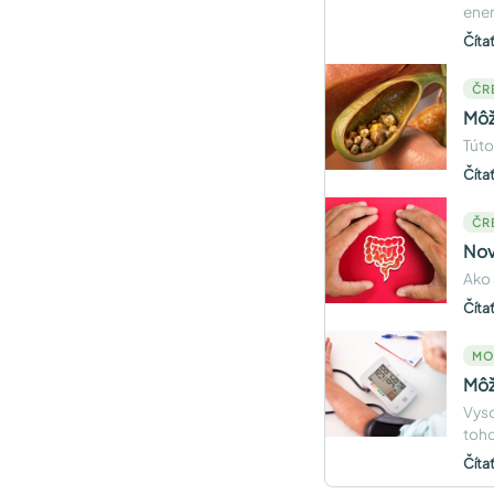
ener
Číta
ČR
Môž
Túto
Číta
ČR
Nov
Ako 
Číta
MO
Môž
Vyso
toho
Číta