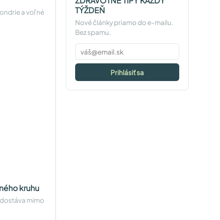
ZDRAVOTNÉ TIPY KAŽDÝ
TÝŽDEŇ
ondrie a voľné
Nové články priamo do e-mailu.
Bez spamu.
Prihlásiť sa
aného kruhu
a dostáva mimo