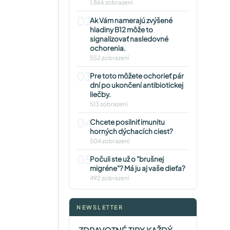
1,866 zobrazení
02
Ak Vám namerajú zvýšené
hladiny B12 môže to
signalizovať nasledovné
ochorenia.
552 zobrazení
03
Pre toto môžete ochorieť pár
dní po ukončení antibiotickej
liečby.
513 zobrazení
04
Chcete posilniť imunitu
horných dýchacích ciest?
504 zobrazení
05
Počuli ste už o "brušnej
migréne"? Má ju aj vaše dieťa?
492 zobrazení
NEWSLETTER