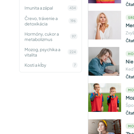
Číta
Imunita a zápal
434
Črevo, trávenie a
SR
196
detoxikácia
Men
Zvyš
Hormóny, cukor a
97
metabolizmus
Číta
Mozog, psychika a
224
HO
vitalita
Nie
Kosti a kĺby
7
Keď 
Číta
MO
Moz
Špor
Číta
MO
Zho