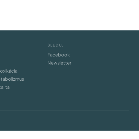
SLEDUJ
Facebook
Newsletter
toxikácia
etabolizmus
alita