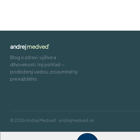
andrej
medveď
Blog o zdraví, výžive a
dlhovekosti. Iný pohľad —
podložený vedou, zrozumiteľný
pre každého.
© 2026 Andrej Medveď · andrejmedved.sk