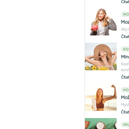
Číta
MO
Moz
Aký 
Číta
KO
Min
Keď 
exis
Číta
HO
Mož
Mysl
Číta
IMU