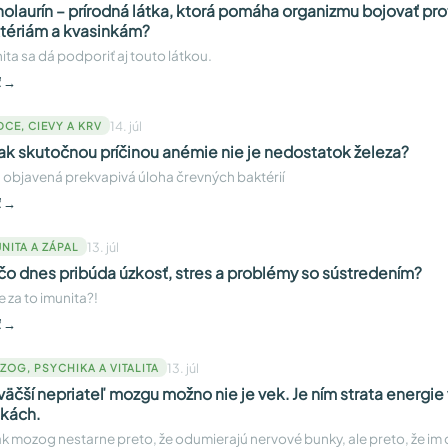
olaurín – prírodná látka, ktorá pomáha organizmu bojovať prot
tériám a kvasinkám?
ita sa dá podporiť aj touto látkou.
ť →
14. júl
DCE, CIEVY A KRV
ak skutočnou príčinou anémie nie je nedostatok železa?
 objavená prekvapivá úloha črevných baktérií
ť →
13. júl
NITA A ZÁPAL
čo dnes pribúda úzkosť, stres a problémy so sústredením?
 za to imunita?!
ť →
13. júl
ZOG, PSYCHIKA A VITALITA
väčší nepriateľ mozgu možno nie je vek. Je ním strata energie 
kách.
k mozog nestarne preto, že odumierajú nervové bunky, ale preto, že i