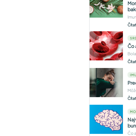
Mon
bak
Imun
Číta
SR
Čo 
Bola
Číta
IMU
Pre
Môže
Číta
MO
Naj
bun
Čo a