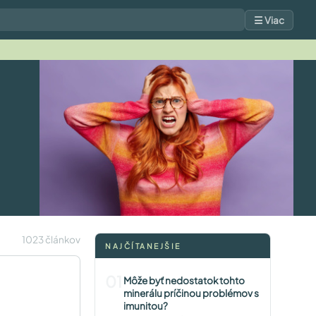
☰ Viac
1023 článkov
NAJČÍTANEJŠIE
01
Môže byť nedostatok tohto
minerálu príčinou problémov s
imunitou?