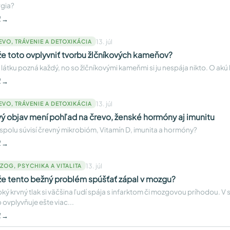
gia?
ť →
13. júl
EVO, TRÁVENIE A DETOXIKÁCIA
e toto ovplyvniť tvorbu žlčníkových kameňov?
 látku pozná každý, no so žlčníkovými kameňmi si ju nespája nikto. O akú 
ť →
13. júl
EVO, TRÁVENIE A DETOXIKÁCIA
ý objav mení pohľad na črevo, ženské hormóny aj imunitu
spolu súvisí črevný mikrobióm, Vitamín D, imunita a hormóny?
ť →
13. júl
ZOG, PSYCHIKA A VITALITA
e tento bežný problém spúšťať zápal v mozgu?
ký krvný tlak si väčšina ľudí spája s infarktom či mozgovou príhodou. V
 ovplyvňuje ešte viac...
ť →