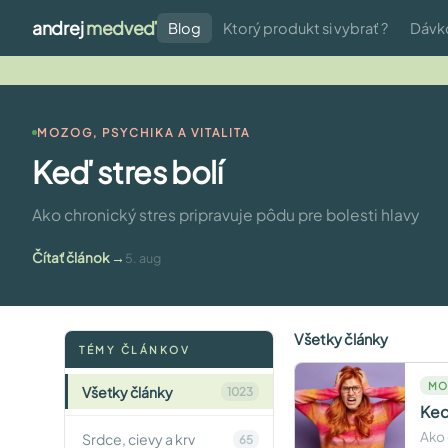
andrej
medveď
Blog
Ktorý produkt si vybrať ?
Dávk
MOZOG, PSYCHIKA A VITALITA
Keď stres bolí
Ako chronický stres pripravuje pôdu pre bolesti hlavy
Čítať článok
5. aug
Všetky články
TÉMY ČLÁNKOV
MO
Všetky články
1023
Keď
Ako 
Srdce, cievy a krv
65