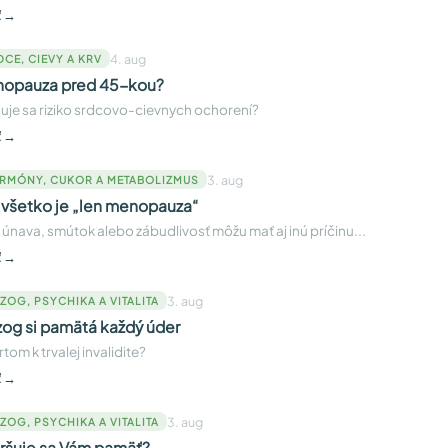
ť →
4. aug
DCE, CIEVY A KRV
opauza pred 45-kou?
uje sa riziko srdcovo-cievnych ochorení?
ť →
3. aug
RMÓNY, CUKOR A METABOLIZMUS
 všetko je „len menopauza“
únava, smútok alebo zábudlivosť môžu mať aj inú príčinu...
ť →
3. aug
ZOG, PSYCHIKA A VITALITA
og si pamätá každý úder
tom k trvalej invalidite?
ť →
3. aug
ZOG, PSYCHIKA A VITALITA
ršuje sa Vám pamäť?