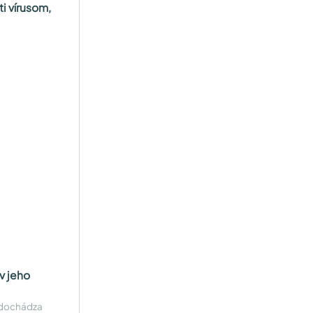
i vírusom,
v jeho
m dochádza