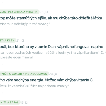
ť →
22. júl
ZOG, PSYCHIKA A VITALITA
og môže starnúť rýchlejšie, ak mu chýba táto dôležitá látka
minerál je dôležitý pre Váš mozog?
ť →
21. júl
STI A KĹBY
erál, bez ktorého by vitamín D ani vápnik nefungovali naplno
sa hovorí o zdravých kostiach, väčšina ľudí myslí na vápnik a vitamín D. 
tuje ešte jeden minerál
ť →
20. júl
RMÓNY, CUKOR A METABOLIZMUS
no vám nechýba energia. Možno vám chýba vitamín C.
íte si, že vitamín C slúži len na podporu imunity?
ť →
15. júl
NITA A ZÁPAL