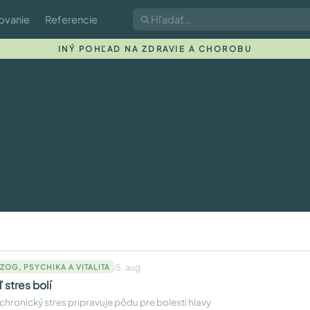
ovanie
Referencie
INÝ POHĽAD NA ZDRAVIE A CHOROBU
5. aug
ZOG, PSYCHIKA A VITALITA
 stres bolí
chronický stres pripravuje pôdu pre bolesti hlavy