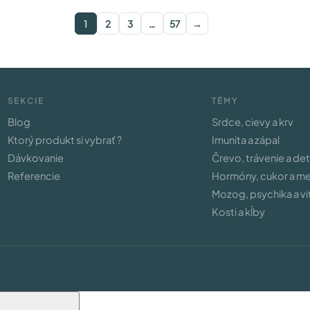
1
2
3
…
57
→
SEKCIE
TÉMY
Blog
Srdce, cievy a krv
Ktorý produkt si vybrať ?
Imunita a zápal
Dávkovanie
Črevo, trávenie a de
Referencie
Hormóny, cukor a m
Mozog, psychika a vit
Kosti a kĺby