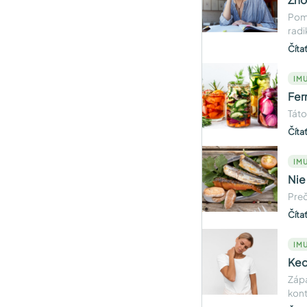
Poma
radik
Číta
IMU
Fer
Táto
Číta
IMU
Nie
Preč
Číta
IMU
Keď
Zápa
kont