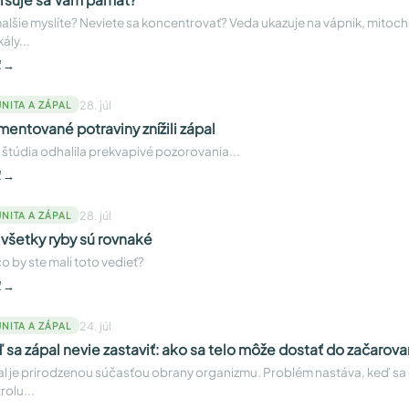
lšie myslíte? Neviete sa koncentrovať? Veda ukazuje na vápnik, mitoch
ály...
ť →
28. júl
NITA A ZÁPAL
mentované potraviny znížili zápal
 štúdia odhalila prekvapivé pozorovania...
ť →
28. júl
NITA A ZÁPAL
 všetky ryby sú rovnaké
o by ste mali toto vedieť?
ť →
24. júl
NITA A ZÁPAL
 sa zápal nevie zastaviť: ako sa telo môže dostať do začarov
l je prirodzenou súčasťou obrany organizmu. Problém nastáva, keď s
rolu...