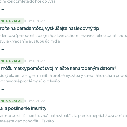
ím koncom leta do hôr do vyšš
ť →
11. máj 2022
NITA A ZÁPAL
trpíte na paradentózu, vyskúšajte nasledovný tip
dentóza (parodontitída) je zápalové ochorenie závesného aparátu zubo
avuje krvácaním a ustupujúcim ďa
ť →
11. máj 2022
NITA A ZÁPAL
 môžu matky pomôcť svojim ešte nenarodeným deťom?
ický ekzém, alergie, imunitné problémy, zápaly stredného ucha a podo
o zdravotné problémy sú ovplyvňo
ť →
11. máj 2022
NITA A ZÁPAL
al a posilnenie imunity
miete posilniť imunitu, veď máte zápal.“ „To predsa neprichádza do úva
te ešte viac pohoršiť.“ Takéto