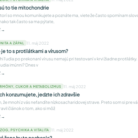
sú to tie mitochondrie
ktorí so mnou komunikujete a poznáte ma, viete že často spomínam slo
ako tak často sa ma pýtate,
ť →
11. máj 2022
NITA A ZÁPAL
 je to s protilátkami a vírusom?
í ľudia po prekonaní vírusu nemajú pri testovaní v krvi žiadne protilátky.
 ľudia imúnni? Dnes v
ť →
11. máj 2022
RMÓNY, CUKOR A METABOLIZMUS
ich konzumujete, jedzte ich zdravšie
, že mnohí z vás nefandíte nízkosacharidovej strave. Preto som si pre v
ravil článok o tom, ako si môž
ť →
11. máj 2022
ZOG, PSYCHIKA A VITALITA
rá žena by to nechcela?