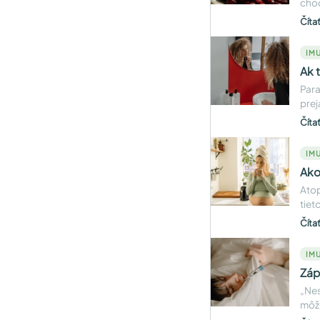
chod
Číta
IMU
Ak 
Para
prej
Číta
IMU
Ako
Atop
tiet
Číta
IMU
Záp
„Nes
môže