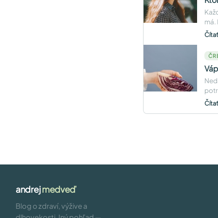
Každ
má.
Číta
ČR
Váp
Nedá
potr
Číta
andrej
medveď
Blog o zdraví, výžive a
dlhovekosti. Iný pohľad —