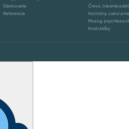
Dávkovanie
Črevo, trávenie a de
Referencie
Hormóny, cukor a m
Mozog, psychika a vit
Kosti a kĺby