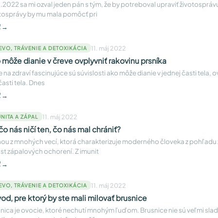
.2022 sa mi ozval jeden pán s tým, že by potreboval upraviť životospráv
tosprávy by mu mala pomôcť pri
ť →
11. máj 2022
EVO, TRÁVENIE A DETOXIKÁCIA
 môže dianie v čreve ovplyvniť rakovinu prsníka
e na zdraví fascinujúce sú súvislosti ako môže dianie v jednej časti tela, o
 časti tela. Dnes
ť →
11. máj 2022
NITA A ZÁPAL
čo nás ničí ten, čo nás mal chrániť?
ou z mnohých vecí, ktorá charakterizuje moderného človeka z pohľadu z
st zápalových ochorení. Z imunit
ť →
11. máj 2022
EVO, TRÁVENIE A DETOXIKÁCIA
od, pre ktorý by ste mali milovať brusnice
nica je ovocie, ktoré nechutí mnohým ľuďom. Brusnice nie sú veľmi sla