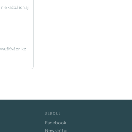
nie každá ich aj
yužiť vápnik z
SLEDUJ
Facebook
Newsletter