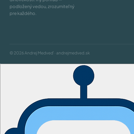
podložený vedou, zrozumiteľný
pre každého.
© 2026 Andrej Medveď · andrejmedved.sk