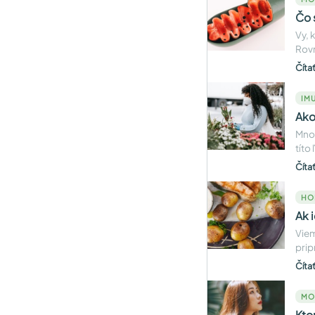
Čo 
Vy, 
Rovn
Číta
IMU
Ako
Mnoh
títo
Číta
HO
Ak 
Viem
prip
Číta
MO
Kto