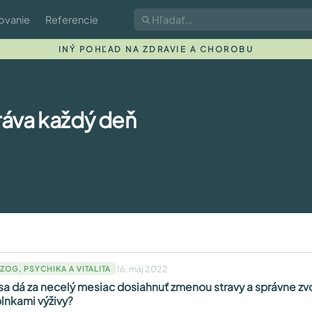
ovanie
Referencie
INÝ POHĽAD NA ZDRAVIE A CHOROBU
ráva každý deň
16. máj 2022
ZOG, PSYCHIKA A VITALITA
sa dá za necelý mesiac dosiahnuť zmenou stravy a správne z
lnkami výživy?