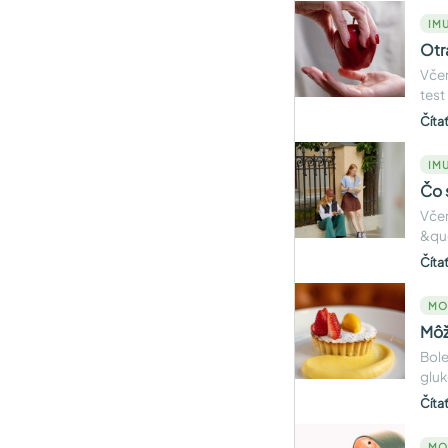
IMU
Otr
Včer
test
Číta
IMU
Čo 
Včer
&quo
Číta
MO
Môž
Bole
gluk
Číta
MO