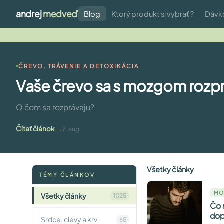
andrej
medveď
Blog
Ktorý produkt si vybrať ?
Dávk
ČREVO, TRÁVENIE A DETOXIKÁCIA
Vaše črevo sa s mozgom rozp
O čom sa rozprávaju?
Čítať článok
7. aug
Všetky články
TÉMY ČLÁNKOV
MO
Všetky články
1025
Čo 
dop
Srdce, cievy a krv
65