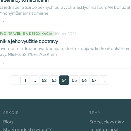
á jedna žena túži po pekných, zdravých a lesklých vlasoch. Ale bohužiaľ, 
 Mnohým ženám nadmerne
ť →
10. máj 2022
EVO, TRÁVENIE A DETOXIKÁCIA
nik a jeho využitie z potravy
vno som sa dopracoval k údajom, ktoré ukazujú na koľko % dokážeme v
avy. Mlieko: 32,1% ± 8,9% Krém
ť →
←
1
…
52
53
54
55
56
57
→
SEKCIE
TÉMY
Blog
Srdce, cievy a krv
Ktorý produkt si vybrať ?
Imunita a zápal