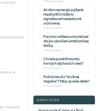
1,876 zobrazení
u a úprava
02
Ak Vám namerajú zvýšené
hladiny B12 môže to
signalizovať nasledovné
ochorenia.
578 zobrazení
03
Pre toto môžete ochorieť pár
vplyvniť dianie v
dní po ukončení antibiotickej
liečby.
544 zobrazení
04
Chcete posilniť imunitu
horných dýchacích ciest?
531 zobrazení
dravia, je
05
Počuli ste už o "brušnej
migréne"? Má ju aj vaše dieťa?
512 zobrazení
NEWSLETTER
dké. Vždy keď