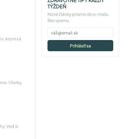
ZDRAVOTNÉ TIPY KAŽDÝ
TÝŽDEŇ
Nové články priamo do e-mailu.
Bez spamu.
v, ktoré sa
Prihlásiť sa
bne. Všetky
hy. Veď si