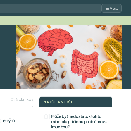
☰ Viac
1025 článkov
NAJČÍTANEJŠIE
01
Môže byť nedostatok tohto
volenými
minerálu príčinou problémov s
imunitou?