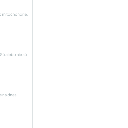
vo mitochondrie.
 Sú alebo nie sú
ás na dnes