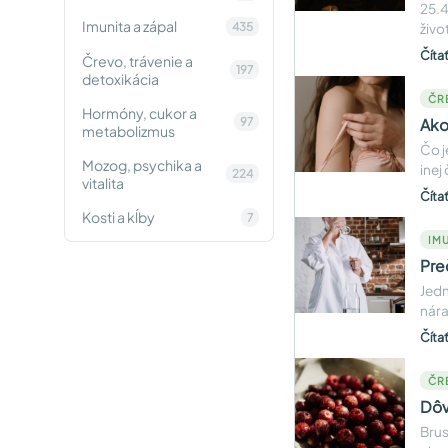
25.4
Imunita a zápal
435
živo
Číta
Črevo, trávenie a
197
detoxikácia
ČR
Hormóny, cukor a
97
Ako
metabolizmus
Čo j
Mozog, psychika a
inej
224
vitalita
Číta
Kosti a kĺby
7
IMU
Pre
Jedn
nára
Číta
ČR
Dôv
Brus