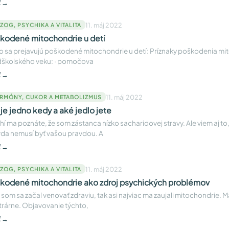
ť →
11. máj 2022
ZOG, PSYCHIKA A VITALITA
kodené mitochondrie u detí
o sa prejavujú poškodené mitochondrie u detí: Príznaky poškodenia mit
dškolského veku: · pomočova
ť →
11. máj 2022
RMÓNY, CUKOR A METABOLIZMUS
 je jedno kedy a aké jedlo jete
í ma poznáte, že som zástanca nízko sacharidovej stravy. Ale viem aj to
da nemusí byť vašou pravdou. A
ť →
11. máj 2022
ZOG, PSYCHIKA A VITALITA
kodené mitochondrie ako zdroj psychických problémov
som sa začal venovať zdraviu, tak asi najviac ma zaujali mitochondrie. 
trárne. Objavovanie týchto,
ť →