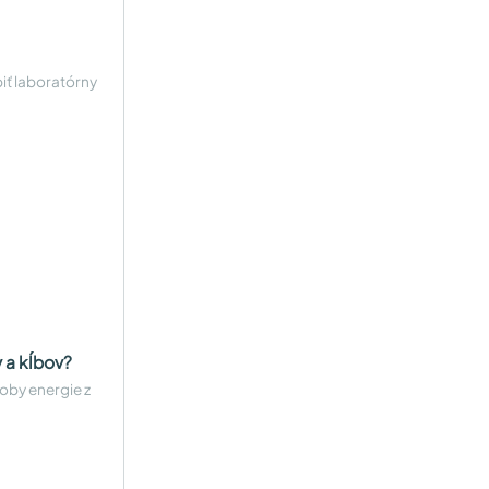
biť laboratórny
 a kĺbov?
roby energie z