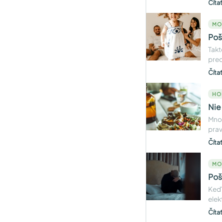
Číta
MO
Poš
Takt
pre
Číta
HO
Nie
Mnoh
prav
Číta
MO
Poš
Keď 
elek
Číta