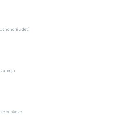
ochondrií u detí
, že moja
Malé bunkové