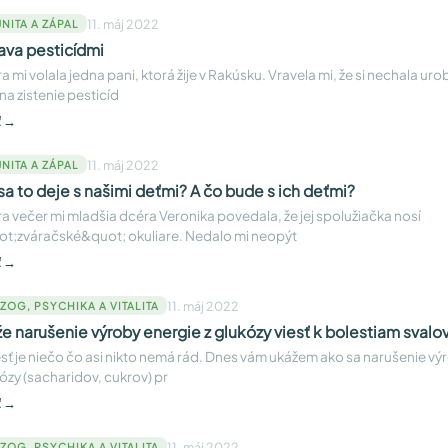
11. máj 2022
NITA A ZÁPAL
ava pesticídmi
a mi volala jedna pani, ktorá žije v Rakúsku. Vravela mi, že si nechala uro
 na zistenie pesticíd
ť →
11. máj 2022
NITA A ZÁPAL
sa to deje s našimi deťmi? A čo bude s ich deťmi?
a večer mi mladšia dcéra Veronika povedala, že jej spolužiačka nosí
t;zváračské&quot; okuliare. Nedalo mi neopýt
ť →
11. máj 2022
ZOG, PSYCHIKA A VITALITA
e narušenie výroby energie z glukózy viesť k bolestiam svalov
sť je niečo čo asi nikto nemá rád. Dnes vám ukážem ako sa narušenie vý
ózy (sacharidov, cukrov) pr
ť →
11. máj 2022
ZOG, PSYCHIKA A VITALITA