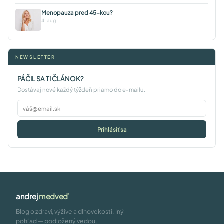
Menopauza pred 45-kou?
4. aug
NEWSLETTER
PÁČIL SA TI ČLÁNOK?
Dostávaj nové každý týždeň priamo do e-mailu.
Prihlásiť sa
andrej
medveď
Blog o zdraví, výžive a dlhovekosti. Iný
pohľad — podložený vedou,