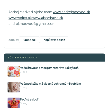
Andrej Medveď a jeho team
www.andrejmedved.sk
www.weltfit.sk
www.abczdravia.sk
andrej.medved9@gmail.com
Zdieľať:
Facebook
Kopírovať odkaz
SÚVISIACE ČLÁNKY
Vaše črevo sa s mozgom rozpráva každý deň
7. aug
Vaša pokožka má vlastný ochranný mikrobióm
7. aug
Keď stres bolí
5. aug