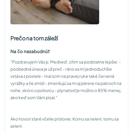
Prečo na tom záleží
Na čo nezabudnúť
"Pozdravujem Vás p. Medveď, cítim sa podstatne lepšie:
-
poobedná únava je už preč
- ráno sa mi jednoduchšie
vstáva z postele
- mal som na pravej ruke také červené
vyrážky a tie zmizli
- zmenšujú sa mi aj plesne na palcoch na
nohe, skoro o polovicu
- plynatosť je možno o 85% menej,
ako keď som Vám písal."
Ako hovorí staré včelie príslovie: Komu sa nelení, tomu sa
zelení.