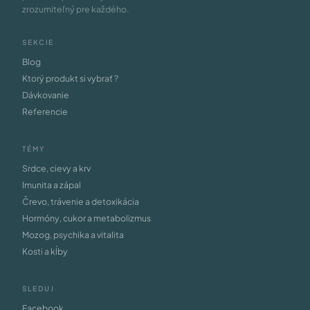
zrozumiteľný pre každého.
SEKCIE
Blog
Ktorý produkt si vybrať ?
Dávkovanie
Referencie
TÉMY
Srdce, cievy a krv
Imunita a zápal
Črevo, trávenie a detoxikácia
Hormóny, cukor a metabolizmus
Mozog, psychika a vitalita
Kosti a kĺby
SLEDUJ
Facebook