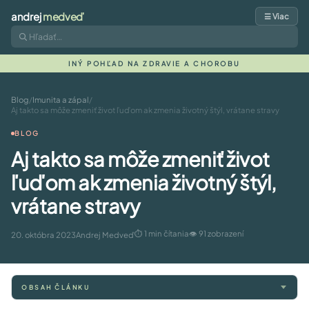
andrej
medveď
☰ Viac
INÝ POHĽAD NA ZDRAVIE A CHOROBU
Blog
/
Imunita a zápal
/
Aj takto sa môže zmeniť život ľuďom ak zmenia životný štýl, vrátane stravy
BLOG
Aj takto sa môže zmeniť život
ľuďom ak zmenia životný štýl,
vrátane stravy
⏱ 1 min čítania
👁 91 zobrazení
20. októbra 2023
Andrej Medveď
OBSAH ČLÁNKU