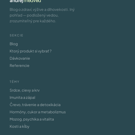
andrej
medveď
Blog o zdraví, výžive a dlhovekosti. Iný
pohľad — podložený vedou,
zrozumiteľný pre každého.
SEKCIE
Blog
Ktorý produkt si vybrať ?
Dávkovanie
Referencie
TÉMY
Srdce, cievy a krv
Imunita a zápal
Črevo, trávenie a detoxikácia
Hormóny, cukor a metabolizmus
Mozog, psychika a vitalita
Kosti a kĺby