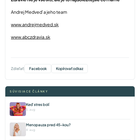
Andrej Medveď a jeho team
www.andrejmedved.sk
www.abczdravia.sk
Zdieľať:
Facebook
Kopírovať odkaz
SÚVISIACE ČLÁNKY
Keď stres bolí
5. aug
Menopauza pred 45-kou?
4. aug