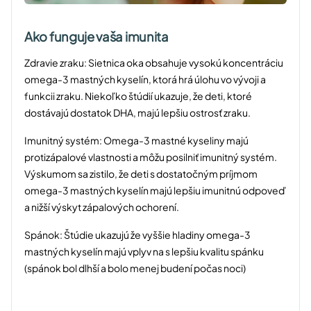
Ako funguje vaša imunita
Zdravie zraku: Sietnica oka obsahuje vysokú koncentráciu
omega-3 mastných kyselín, ktorá hrá úlohu vo vývoji a
funkcii zraku. Niekoľko štúdií ukazuje, že deti, ktoré
dostávajú dostatok DHA, majú lepšiu ostrosť zraku.
Imunitný systém: Omega-3 mastné kyseliny majú
protizápalové vlastnosti a môžu posilniť imunitný systém.
Výskumom sa zistilo, že deti s dostatočným príjmom
omega-3 mastných kyselín majú lepšiu imunitnú odpoveď
a nižší výskyt zápalových ochorení.
Spánok: Štúdie ukazujú že vyššie hladiny omega-3
mastných kyselín majú vplyv na s lepšiu kvalitu spánku
(spánok bol dlhší a bolo menej budení počas noci)