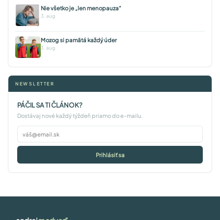
Nie všetko je „len menopauza“
3. aug
Mozog si pamätá každý úder
3. aug
NEWSLETTER
PÁČIL SA TI ČLÁNOK?
Dostávaj nové každý týždeň priamo do e-mailu.
Prihlásiť sa