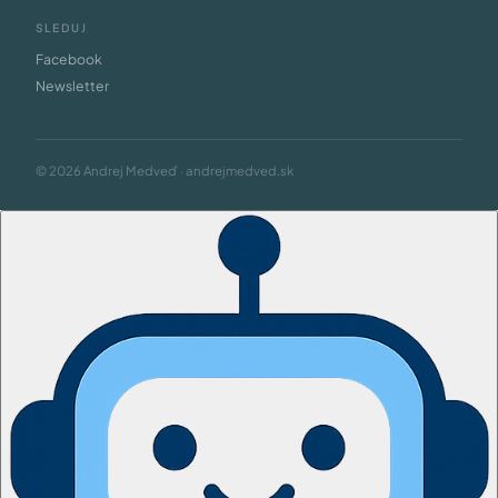
SLEDUJ
Facebook
Newsletter
© 2026 Andrej Medveď · andrejmedved.sk