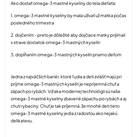
Ako dostať omega-3 mastné kyseliny do tela dieťaťa:
1, omega-3 mastné kyseliny by mala užívať už matka počas
posledného trimestra
2. dojčením - preto je dôležité aby dojčiace matky prijímali
v strave dostatok omega-3 mastných kyselín
3, dopĺňaním omega-3 mastných kyselín priamo deťom
Jedna z najväčších bariér, ktoré ľudia a deti zvlášť majú pri
príjme omega-3 mastných kyselín je nepríjemná chuť a
zápach po rybách. Vďaka modernej technológii sú naše
omega-3 mastné kyseliny zbavené zápachu po rybách a aj
chuti rybaciny. Chuť je tak príjemná, že mnohé deti tieto
omega-3 mastné kyseliny jedia z radosťou ako nejakú
delikatesu.