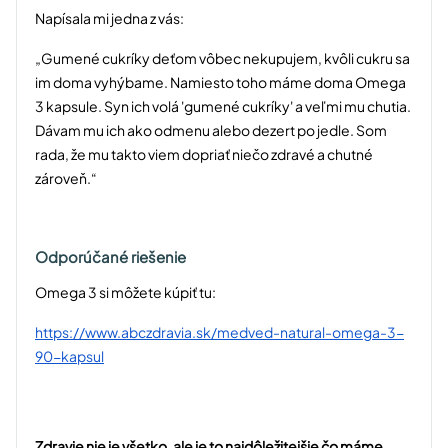
Napísala mi jedna z vás:
„Gumené cukríky deťom vôbec nekupujem, kvôli cukru sa
im doma vyhýbame. Namiesto toho máme doma Omega
3 kapsule. Syn ich volá 'gumené cukríky' a veľmi mu chutia.
Dávam mu ich ako odmenu alebo dezert po jedle. Som
rada, že mu takto viem dopriať niečo zdravé a chutné
zároveň.“
Odporúčané riešenie
Omega 3 si môžete kúpiť tu:
https://www.abczdravia.sk/medved-natural-omega-3-
90-kapsul
Zdravie nie je všetko, ale je to najdôležitejšie čo máme