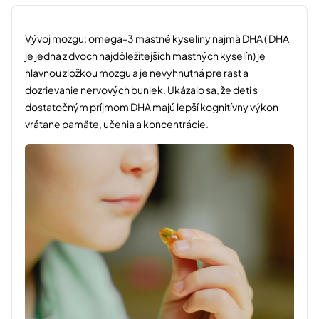
Vývoj mozgu: omega-3 mastné kyseliny najmä DHA ( DHA
je jedna z dvoch najdôležitejších mastných kyselín) je
hlavnou zložkou mozgu a je nevyhnutná pre rast a
dozrievanie nervových buniek. Ukázalo sa, že deti s
dostatočným príjmom DHA majú lepší kognitívny výkon
vrátane pamäte, učenia a koncentrácie.