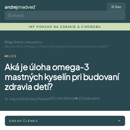
andrej
medveď
☰ Viac
INÝ POHĽAD NA ZDRAVIE A CHOROBU
Blog
/
Srdce, cievy a krv
/
Aká je úloha omega-3 mastných kyselín pri budovaní zdravia detí?
BLOG
Aká je úloha omega-3
mastných kyselín pri budovaní
zdravia detí?
⏱ 2 min čítania
👁 221 zobrazení
16. mája 2025
Andrej Medveď
OBSAH ČLÁNKU