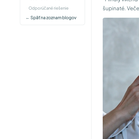
šupinaté. Veče
Odporúčané riešenie
← Späť na zoznam blogov