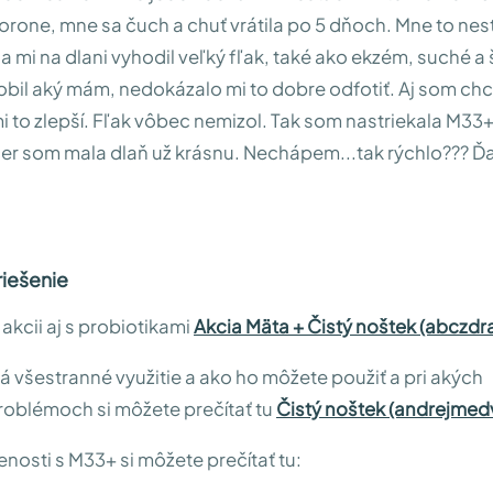
i korone, mne sa čuch a chuť vrátila po 5 dňoch. Mne to nest
a mi na dlani vyhodil veľký fľak, také ako ekzém, suché a
l aký mám, nedokázalo mi to dobre odfotiť. Aj som chce
i to zlepší. Fľak vôbec nemizol. Tak som nastriekala M33+
er som mala dlaň už krásnu. Nechápem...tak rýchlo??? Ďa
iešenie
 akcii aj s probiotikami
Akcia Mäta + Čistý noštek (abczdra
á všestranné využitie a ako ho môžete použiť a pri akých
roblémoch si môžete prečítať tu
Čistý noštek (andrejmed
nosti s M33+ si môžete prečítať tu: