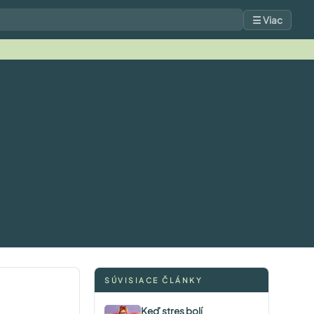
☰ Viac
SÚVISIACE ČLÁNKY
Keď stres bolí