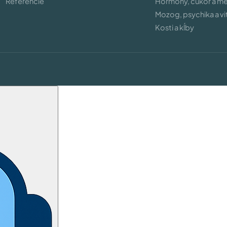
Referencie
Hormóny, cukor a m
Mozog, psychika a vit
Kosti a kĺby