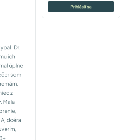
Prihlásiť sa
ypal. Dr.
mu ich
 mal úplne
Večer som
u nemám,
niec z
y. Mala
orenie,
 Aj dcéra
uverím,
33+