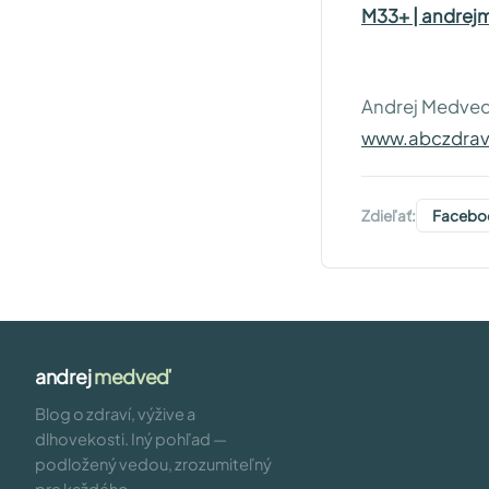
M33+ | andrej
Andrej Medveď
www.abczdrav
Zdieľať:
Facebo
andrej
medveď
Blog o zdraví, výžive a
dlhovekosti. Iný pohľad —
podložený vedou, zrozumiteľný