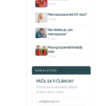
5. aug
Menopauza pred 45-kou?
4. aug
Nie všetko je „len
menopauza“
3. aug
Mozog si pamätá každý
úder
3. aug
NEWSLETTER
PÁČIL SA TI ČLÁNOK?
Dostávaj nové každý týždeň
priamo do e-mailu.