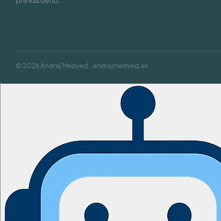
pre každého.
© 2026 Andrej Medveď · andrejmedved.sk