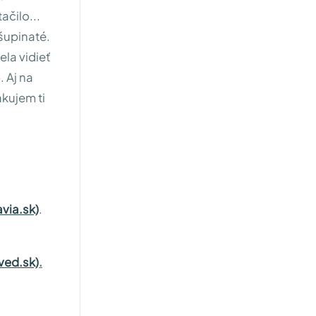
ačilo...
 šupinaté.
la vidieť
. Aj na
kujem ti
via.sk)
.
ved.sk)
.