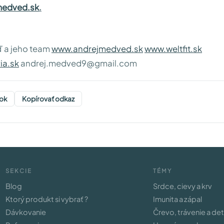
medved.sk
.
 a jeho team
www.andrejmedved.sk
www.weltfit.sk
ia.sk
andrej.medved9@gmail.com
ok
Kopírovať odkaz
SEKCIE
TÉMY
Blog
Srdce, cievy a krv
Ktorý produkt si vybrať ?
Imunita a zápal
Dávkovanie
Črevo, trávenie a de