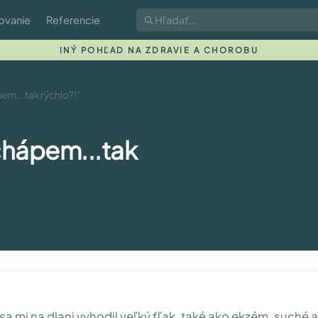
ovanie
Referencie
INÝ POHĽAD NA ZDRAVIE A CHOROBU
em...tak rýchlo?!"
chápem...tak
sa mi na dlani vyhodil veľký fľak, také ako ekzém, suché a