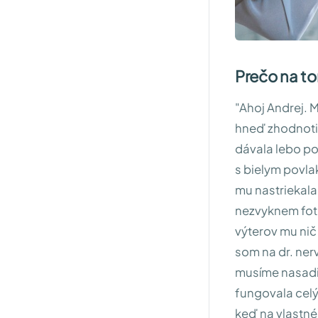
Prečo na to
"Ahoj Andrej. M
hneď zhodnotil
dávala lebo po
s bielym povlak
mu nastriekala
nezvyknem foti
výterov mu nič 
som na dr. ner
musíme nasadiť
fungovala celý
keď na vlastné