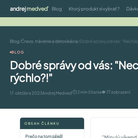
andrej
medveď
Blog
Ktorý produkt si vybrať ?
Dávk
Blog
/
Črevo, trávenie a detoxikácia
/
Dobré správy od vás: "Necháp
BLOG
Dobré správy od vás: "Ne
rýchlo?!"
⏱ 2 min čítania
👁 77 zobrazení
17. októbra 2023
Andrej Medveď
OBSAH ČLÁNKU
Prečo na tom záleží
"Minulý víkend 