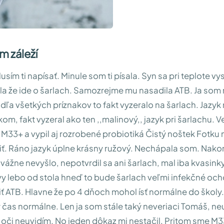
m záleží
usím ti napísať. Minule som ti písala. Syn sa pri teplote vys
a že ide o šarlach. Samozrejme mu nasadila ATB. Ja som 
dľa všetkých príznakov to fakt vyzeralo na šarlach. Jazyk
om, fakt vyzeral ako ten ,,malinový,, jazyk pri šarlachu. 
 M33+ a vypil aj rozrobené probiotiká Čistý noštek Fotk
ť. Ráno jazyk úplne krásny ružový. Nechápala som. Nako
vážne nevyšlo, nepotvrdil sa ani šarlach, mal iba kvasink
vy lebo od stola hneď to bude šarlach veľmi infekčné och
 ATB. Hlavne že po 4 dňoch mohol ísť normálne do školy.
 čas normálne. Len ja som stále taký neveriaci Tomáš, ne
 oči neuvidím. No jeden dôkaz mi nestačil. Pritom sme M