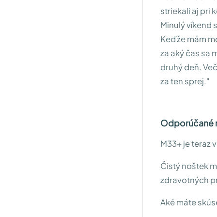
striekali aj pr
Minulý víkend s
Keďže mám mobi
za aký čas sa m
druhý deň. Več
za ten sprej."
Odporúčané r
M33+ je teraz v
Čistý noštek m
zdravotných p
Aké máte skúse