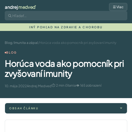
andrej
medveď
☰ Viac
INÝ POHĽAD NA ZDRAVIE A CHOROBU
Blog
/
Imunita a zápal
/
Horúca voda ako pomocník pri zvyšovaní imunity
BLOG
Horúca voda ako pomocník pri
zvyšovaní imunity
⏱ 2 min čítania
👁 165 zobrazení
10. mája 2022
Andrej Medveď
OBSAH ČLÁNKU