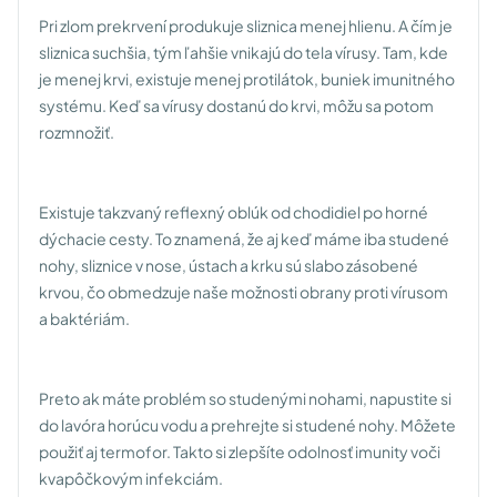
Pri zlom prekrvení produkuje sliznica menej hlienu. A čím je
sliznica suchšia, tým ľahšie vnikajú do tela vírusy. Tam, kde
je menej krvi, existuje menej protilátok, buniek imunitného
systému. Keď sa vírusy dostanú do krvi, môžu sa potom
rozmnožiť.
Existuje takzvaný reflexný oblúk od chodidiel po horné
dýchacie cesty. To znamená, že aj keď máme iba studené
nohy, sliznice v nose, ústach a krku sú slabo zásobené
krvou, čo obmedzuje naše možnosti obrany proti vírusom
a baktériám.
Preto ak máte problém so studenými nohami, napustite si
do lavóra horúcu vodu a prehrejte si studené nohy. Môžete
použiť aj termofor. Takto si zlepšíte odolnosť imunity voči
kvapôčkovým infekciám.