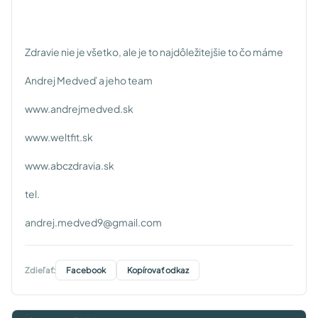
Zdravie nie je všetko, ale je to najdôležitejšie to čo máme
Andrej Medveď a jeho team
www.andrejmedved.sk
www.weltfit.sk
www.abczdravia.sk
tel.
andrej.medved9@gmail.com
Zdieľať:
Facebook
Kopírovať odkaz