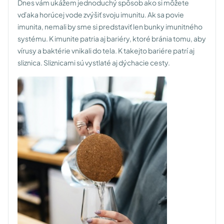
Dnes vám ukážem jednoduchý spôsob ako si môžete
vďaka horúcej vode zvýšiť svoju imunitu. Ak sa povie
imunita, nemali by sme si predstaviť len bunky imunitného
systému. K imunite patria aj bariéry, ktoré bránia tomu, aby
vírusy a baktérie vnikali do tela. K takejto bariére patrí aj
sliznica. Sliznicami sú vystlaté aj dýchacie cesty.