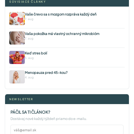
SÚVISIACE ČLÁNKY
Vaše črevo sa s mozgom rozpráva každý deň
7. aug
Vaša pokožka má vlastný ochranný mikrobióm
7. aug
Keď stres bolí
5. aug
Menopauza pred 45-kou?
4. aug
NEWSLETTER
PÁČIL SA TI ČLÁNOK?
Dostávaj nové každý týždeň priamo do e-mailu.