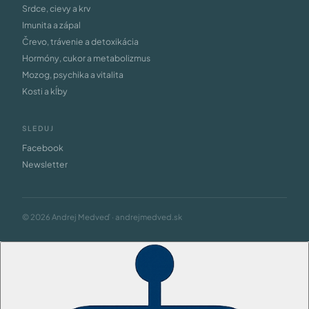
Srdce, cievy a krv
Imunita a zápal
Črevo, trávenie a detoxikácia
Hormóny, cukor a metabolizmus
Mozog, psychika a vitalita
Kosti a kĺby
SLEDUJ
Facebook
Newsletter
© 2026 Andrej Medveď · andrejmedved.sk