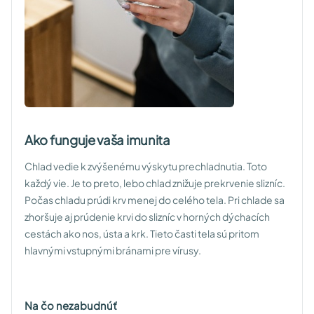
Ako funguje vaša imunita
Chlad vedie k zvýšenému výskytu prechladnutia. Toto
každý vie. Je to preto, lebo chlad znižuje prekrvenie slizníc.
Počas chladu prúdi krv menej do celého tela. Pri chlade sa
zhoršuje aj prúdenie krvi do slizníc v horných dýchacích
cestách ako nos, ústa a krk. Tieto časti tela sú pritom
hlavnými vstupnými bránami pre vírusy.
Na čo nezabudnúť