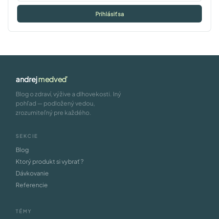
Prihlásiť sa
andrej
medveď
Blog o zdraví, výžive a dlhovekosti. Iný
pohľad — podložený vedou,
zrozumiteľný pre každého.
SEKCIE
Blog
Ktorý produkt si vybrať ?
Dávkovanie
Referencie
TÉMY