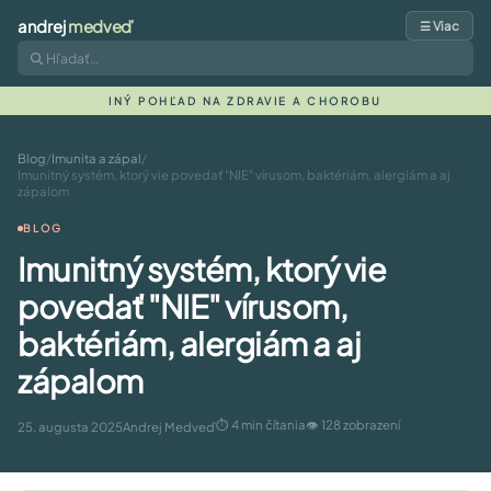
andrej
medveď
☰ Viac
INÝ POHĽAD NA ZDRAVIE A CHOROBU
Blog
/
Imunita a zápal
/
Imunitný systém, ktorý vie povedať "NIE" vírusom, baktériám, alergiám a aj
zápalom
BLOG
Imunitný systém, ktorý vie
povedať "NIE" vírusom,
baktériám, alergiám a aj
zápalom
⏱ 4 min čítania
👁 128 zobrazení
25. augusta 2025
Andrej Medveď