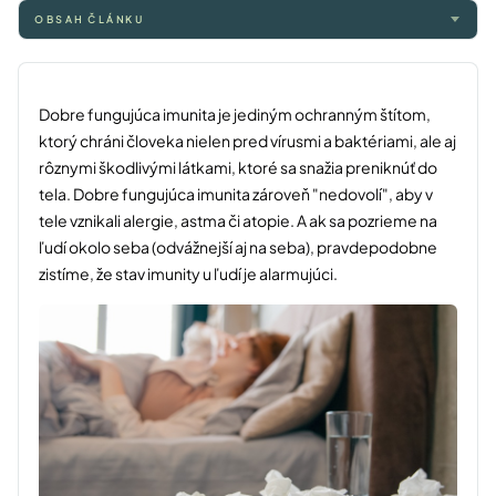
OBSAH ČLÁNKU
Dobre fungujúca imunita je jediným ochranným štítom,
ktorý chráni človeka nielen pred vírusmi a baktériami, ale aj
rôznymi škodlivými látkami, ktoré sa snažia preniknúť do
tela. Dobre fungujúca imunita zároveň "nedovolí", aby v
tele vznikali alergie, astma či atopie. A ak sa pozrieme na
ľudí okolo seba (odvážnejší aj na seba), pravdepodobne
zistíme, že stav imunity u ľudí je alarmujúci.