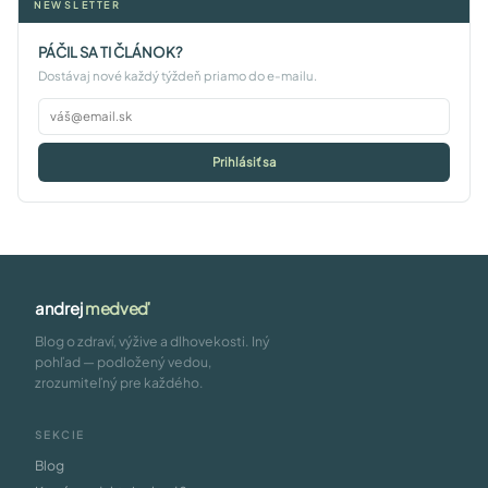
NEWSLETTER
PÁČIL SA TI ČLÁNOK?
Dostávaj nové každý týždeň priamo do e-mailu.
Prihlásiť sa
andrej
medveď
Blog o zdraví, výžive a dlhovekosti. Iný
pohľad — podložený vedou,
zrozumiteľný pre každého.
SEKCIE
Blog