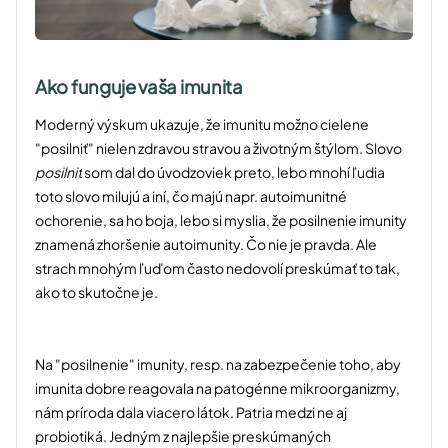
Ako funguje vaša imunita
Moderný výskum ukazuje, že imunitu možno cielene
"posilniť" nielen zdravou stravou a životným štýlom. Slovo
posilniť
som dal do úvodzoviek preto, lebo mnohí ľudia
toto slovo milujú a iní, čo majú napr. autoimunitné
ochorenie, sa ho boja, lebo si myslia, že posilnenie imunity
znamená zhoršenie autoimunity. Čo nie je pravda. Ale
strach mnohým ľuďom často nedovolí preskúmať to tak,
ako to skutočne je.
Na "posilnenie" imunity, resp. na zabezpečenie toho, aby
imunita dobre reagovala na patogénne mikroorganizmy,
nám príroda dala viacero látok. Patria medzi ne aj
probiotiká. Jedným z najlepšie preskúmaných