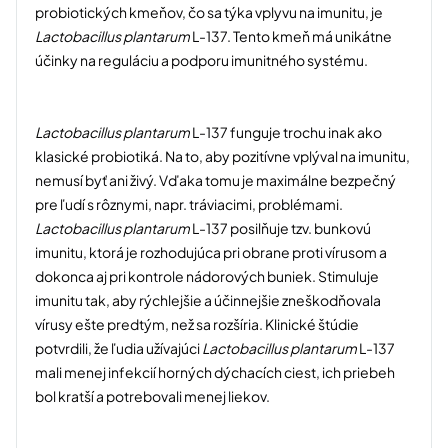
probiotických kmeňov, čo sa týka vplyvu na imunitu, je
Lactobacillus plantarum
L-137. Tento kmeň má unikátne
účinky na reguláciu a podporu imunitného systému.
Lactobacillus plantarum
L-137 funguje trochu inak ako
klasické probiotiká. Na to, aby pozitívne vplýval na imunitu,
nemusí byť ani živý. Vďaka tomu je maximálne bezpečný
pre ľudí s rôznymi, napr. tráviacimi, problémami.
Lactobacillus plantarum
L-137 posilňuje tzv. bunkovú
imunitu, ktorá je rozhodujúca pri obrane proti vírusom a
dokonca aj pri kontrole nádorových buniek. Stimuluje
imunitu tak, aby rýchlejšie a účinnejšie zneškodňovala
vírusy ešte predtým, než sa rozšíria. Klinické štúdie
potvrdili, že ľudia užívajúci
Lactobacillus plantarum
L-137
mali menej infekcií horných dýchacích ciest, ich priebeh
bol kratší a potrebovali menej liekov.