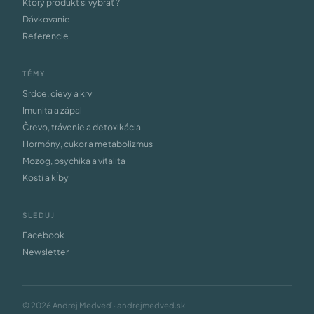
Ktorý produkt si vybrať ?
Dávkovanie
Referencie
TÉMY
Srdce, cievy a krv
Imunita a zápal
Črevo, trávenie a detoxikácia
Hormóny, cukor a metabolizmus
Mozog, psychika a vitalita
Kosti a kĺby
SLEDUJ
Facebook
Newsletter
© 2026 Andrej Medveď · andrejmedved.sk