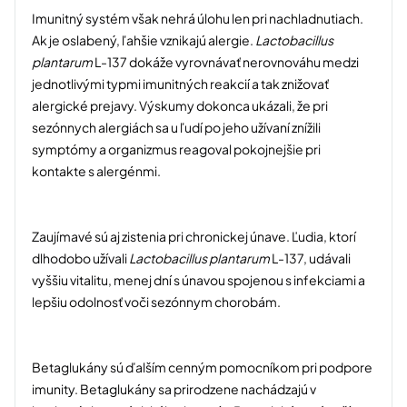
Imunitný systém však nehrá úlohu len pri nachladnutiach.
Ak je oslabený, ľahšie vznikajú alergie.
Lactobacillus
plantarum
L-137 dokáže vyrovnávať nerovnováhu medzi
jednotlivými typmi imunitných reakcií a tak znižovať
alergické prejavy. Výskumy dokonca ukázali, že pri
sezónnych alergiách sa u ľudí po jeho užívaní znížili
symptómy a organizmus reagoval pokojnejšie pri
kontakte s alergénmi.
Zaujímavé sú aj zistenia pri chronickej únave. Ľudia, ktorí
dlhodobo užívali
Lactobacillus plantarum
L-137, udávali
vyššiu vitalitu, menej dní s únavou spojenou s infekciami a
lepšiu odolnosť voči sezónnym chorobám.
Betaglukány sú ďalším cenným pomocníkom pri podpore
imunity. Betaglukány sa prirodzene nachádzajú v