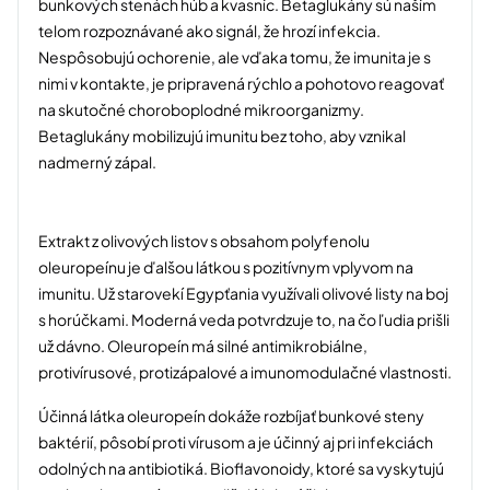
bunkových stenách húb a kvasníc. Betaglukány sú naším
telom rozpoznávané ako signál, že hrozí infekcia.
Nespôsobujú ochorenie, ale vďaka tomu, že imunita je s
nimi v kontakte, je pripravená rýchlo a pohotovo reagovať
na skutočné choroboplodné mikroorganizmy.
Betaglukány mobilizujú imunitu bez toho, aby vznikal
nadmerný zápal.
Extrakt z olivových listov s obsahom polyfenolu
oleuropeínu je ďalšou látkou s pozitívnym vplyvom na
imunitu. Už starovekí Egypťania využívali olivové listy na boj
s horúčkami. Moderná veda potvrdzuje to, na čo ľudia prišli
už dávno. Oleuropeín má silné antimikrobiálne,
protivírusové, protizápalové a imunomodulačné vlastnosti.
Účinná látka oleuropeín dokáže rozbíjať bunkové steny
baktérií, pôsobí proti vírusom a je účinný aj pri infekciách
odolných na antibiotiká. Bioflavonoidy, ktoré sa vyskytujú