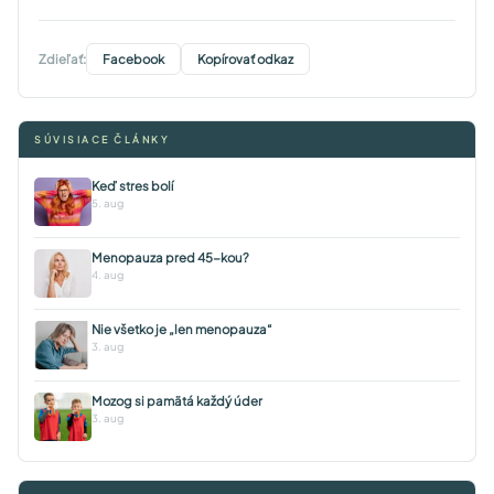
Zdieľať:
Facebook
Kopírovať odkaz
SÚVISIACE ČLÁNKY
Keď stres bolí
5. aug
Menopauza pred 45-kou?
4. aug
Nie všetko je „len menopauza“
3. aug
Mozog si pamätá každý úder
3. aug