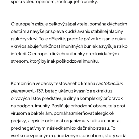
spolu s oleuropeínom, zosilňujú jeho účinky.
Oleuropeín znižuje celkový zápal v tele, pomáha dýchacím
cestám a navyše prispieva k udržiavaniu stabilnej hladiny
glukózy v krvi. To je dôležité, pretože práve kolísanie cukru
v krvi oslabuje funkčnosť imunitných buniek a zvyšuje riziko
infekcií. Oleuropeín tiež chráni bunky pred oxidačným
stresom, ktorý by inak poškodzoval imunitu.
Kombinácia vedecky testovaného kmeňa
Lactobacillus
plantarum
L-137, betaglukánu z kvasníc a extraktu z
olivových listov predstavuje silný a komplexný prípravok
na podporu imunity. Posilňuje prirodzenú obranu tela proti
vírusom a baktériám, pomáha zmierňovať alergické
prejavy, zlepšuje odolnosť organizmu, vitalitu a chráni aj
pred negatívnymi následkami oxidačného stresu. To
všetko bezpečným a prirodzeným spôsobom, ktorý sa dá