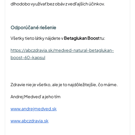
dlhodobo využívať bez obáv z vedľajších účinkov.
Odporúčané riešenie
Všetky tieto látky nájdete v
Betaglukan Boost
tu:
https://abczdravia.sk/medved-natural-betaglukan-
boost-60-kapsul
Zdravie nie je všetko, ale je to najdôležitejšie, čo máme.
Andrej Medveď a jeho tím
www.andrejmedved.sk
www.abczdravia.sk