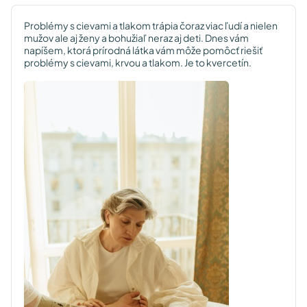
Problémy s cievami a tlakom trápia čoraz viac ľudí a nielen
mužov ale aj ženy a bohužiaľ neraz aj deti. Dnes vám
napíšem, ktorá prírodná látka vám môže pomôcť riešiť
problémy s cievami, krvou a tlakom. Je to kvercetín.