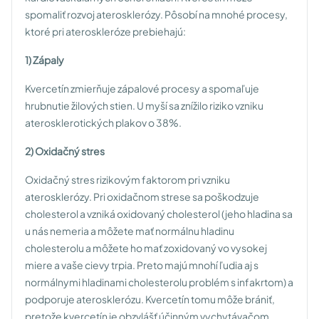
spomaliť rozvoj aterosklerózy. Pôsobí na mnohé procesy,
ktoré pri ateroskleróze prebiehajú:
1) Zápaly
Kvercetín zmierňuje zápalové procesy a spomaľuje
hrubnutie žilových stien. U myší sa znížilo riziko vzniku
aterosklerotických plakov o 38%.
2) Oxidačný stres
Oxidačný stres rizikovým faktorom pri vzniku
aterosklerózy. Pri oxidačnom strese sa poškodzuje
cholesterol a vzniká oxidovaný cholesterol (jeho hladina sa
u nás nemeria a môžete mať normálnu hladinu
cholesterolu a môžete ho mať zoxidovaný vo vysokej
miere a vaše cievy trpia. Preto majú mnohí ľudia aj s
normálnymi hladinami cholesterolu problém s infakrtom) a
podporuje aterosklerózu. Kvercetín tomu môže brániť,
pretože kvercetín je obzvlášť účinným vychytávačom