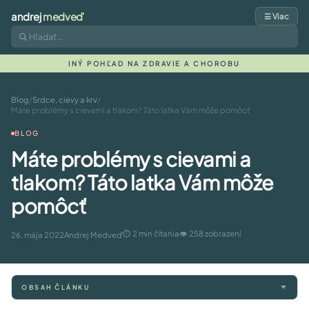
andrej
medveď
☰ Viac
INÝ POHĽAD NA ZDRAVIE A CHOROBU
Blog
/
Srdce, cievy a krv
/
Máte problémy s cievami a tlakom? Táto latka Vám môže pomôcť
BLOG
Máte problémy s cievami a
tlakom? Táto latka Vám môže
pomôcť
⏱ 2 min čítania
👁 258 zobrazení
26. mája 2022
Andrej Medveď
OBSAH ČLÁNKU