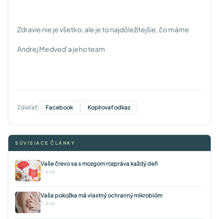
Zdravie nie je všetko, ale je to najdôležitejšie, čo máme
Andrej Medveď a jeho team
Zdieľať:
Facebook
Kopírovať odkaz
SÚVISIACE ČLÁNKY
Vaše črevo sa s mozgom rozpráva každý deň
7. aug
Vaša pokožka má vlastný ochranný mikrobióm
7. aug