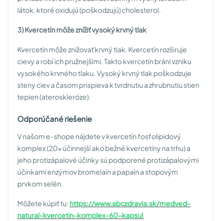
látok, ktoré oxidujú (poškodzujú) cholesterol.
3) Kvercetín môže znížiť vysoký krvný tlak
Kvercetín môže znižovať krvný tlak. Kvercetín rozširuje
cievy a robí ich pružnejšími. Takto kvercetín bráni vzniku
vysokého krvného tlaku. Vysoký krvný tlak poškodzuje
steny ciev a časom prispieva k tvrdnutiu a zhrubnutiu stien
tepien (ateroskleróze).
Odporúčané riešenie
V našom e-shope nájdete v kvercetín fosfolipidový
komplex (20x účinnejší ako bežné kvercetíny na trhu) a
jeho protizápalové účinky sú podporené protizápalovými
účinkami enzýmov bromelaín a papaín a stopovým
prvkom selén.
Môžete kúpiť tu:
https://www.abczdravia.sk/medved-
natural-kvercetin-komplex-60-kapsul