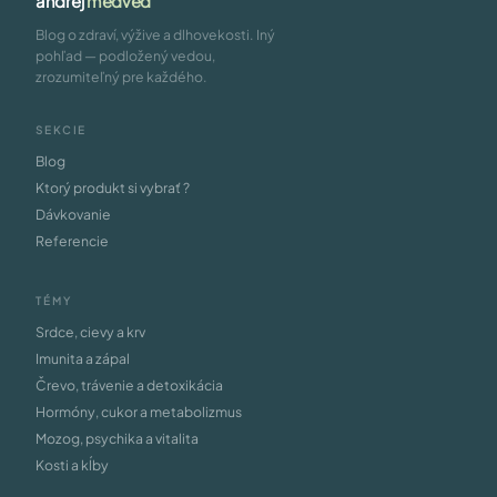
andrej
medveď
Blog o zdraví, výžive a dlhovekosti. Iný
pohľad — podložený vedou,
zrozumiteľný pre každého.
SEKCIE
Blog
Ktorý produkt si vybrať ?
Dávkovanie
Referencie
TÉMY
Srdce, cievy a krv
Imunita a zápal
Črevo, trávenie a detoxikácia
Hormóny, cukor a metabolizmus
Mozog, psychika a vitalita
Kosti a kĺby