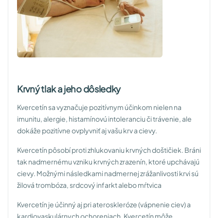
Krvný tlak a jeho dôsledky
Kvercetín sa vyznačuje pozitívnym účinkom nielen na
imunitu, alergie, histamínovú intoleranciu či trávenie, ale
dokáže pozitívne ovplyvniť aj vašu krv a cievy.
Kvercetín pôsobí proti zhlukovaniu krvných doštičiek. Bráni
tak nadmernému vzniku krvných zrazenín, ktoré upchávajú
cievy. Možnými následkami nadmernej zrážanlivosti krvi sú
žilová trombóza, srdcový infarkt alebo mŕtvica
Kvercetín je účinný aj pri ateroskleróze (vápnenie ciev) a
kardiovaskulárnych ochoreniach. Kvercetín môže