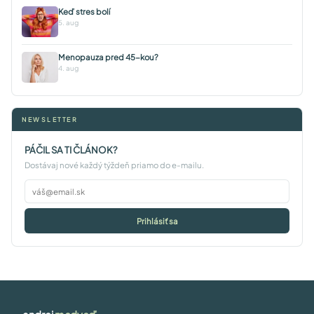
Keď stres bolí
5. aug
Menopauza pred 45-kou?
4. aug
NEWSLETTER
PÁČIL SA TI ČLÁNOK?
Dostávaj nové každý týždeň priamo do e-mailu.
Prihlásiť sa