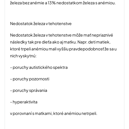
železa bez anémie a 13% nedostatkom železa s anémiou.
Nedostatok železa v tehotenstve
Nedostatok železa v tehotenstve môže mať nepriaznivé
následky tak pre dieťa ako aj matku. Napr. deti matiek,
ktoré trpeli anémiou mali vyššiu pravdepodobnosť že sa u
nich vyskytnú:
- poruchy autistického spektra
- poruchy pozornosti
- poruchy správania
- hyperaktivita
v porovnaní s matkami, ktoré anémiou netrpeli.