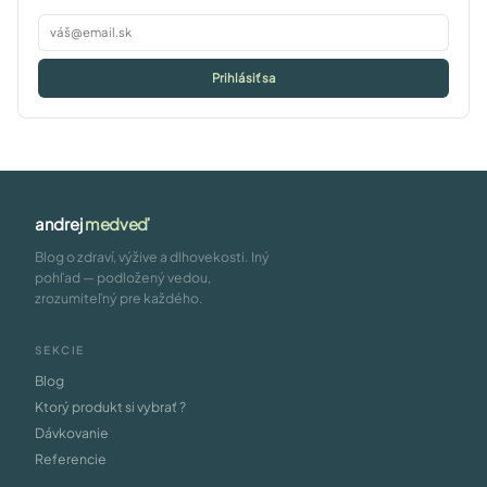
Prihlásiť sa
andrej
medveď
Blog o zdraví, výžive a dlhovekosti. Iný
pohľad — podložený vedou,
zrozumiteľný pre každého.
SEKCIE
Blog
Ktorý produkt si vybrať ?
Dávkovanie
Referencie