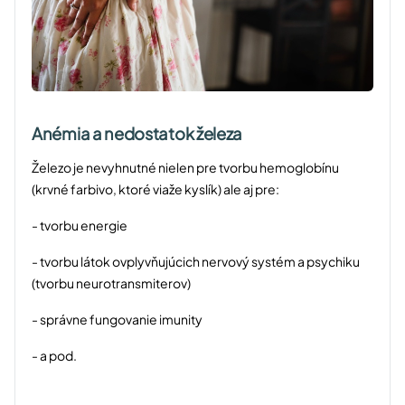
Anémia a nedostatok železa
Železo je nevyhnutné nielen pre tvorbu hemoglobínu
(krvné farbivo, ktoré viaže kyslík) ale aj pre:
- tvorbu energie
- tvorbu látok ovplyvňujúcich nervový systém a psychiku
(tvorbu neurotransmiterov)
- správne fungovanie imunity
- a pod.