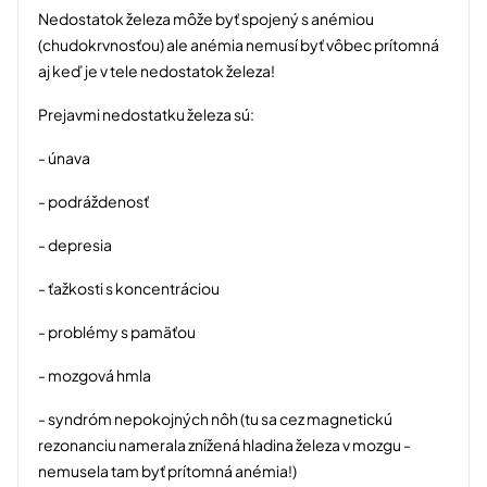
Nedostatok železa môže byť spojený s anémiou
(chudokrvnosťou) ale anémia nemusí byť vôbec prítomná
aj keď je v tele nedostatok železa!
Prejavmi nedostatku železa sú:
- únava
- podráždenosť
- depresia
- ťažkosti s koncentráciou
- problémy s pamäťou
- mozgová hmla
- syndróm nepokojných nôh (tu sa cez magnetickú
rezonanciu namerala znížená hladina železa v mozgu -
nemusela tam byť prítomná anémia!)