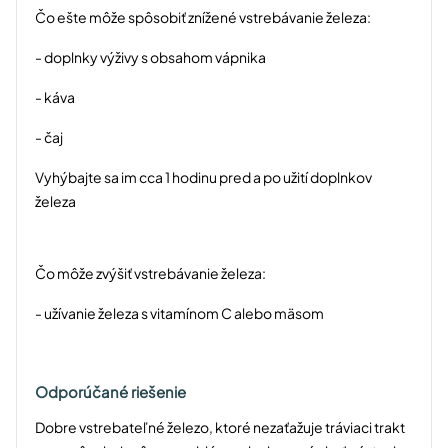
Čo ešte môže spôsobiť znížené vstrebávanie železa:
- doplnky výživy s obsahom vápnika
- káva
- čaj
Vyhýbajte sa im cca 1 hodinu pred a po užití doplnkov
železa
Čo môže zvýšiť vstrebávanie železa:
- užívanie železa s vitamínom C alebo mäsom
Odporúčané riešenie
Dobre vstrebateľné železo, ktoré nezaťažuje tráviaci trakt