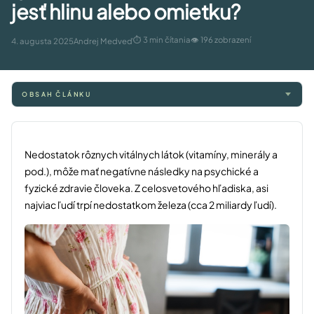
jesť hlinu alebo omietku?
⏱ 3 min čítania
👁 196 zobrazení
4. augusta 2025
Andrej Medveď
OBSAH ČLÁNKU
Nedostatok rôznych vitálnych látok (vitamíny, minerály a
pod.), môže mať negatívne následky na psychické a
fyzické zdravie človeka. Z celosvetového hľadiska, asi
najviac ľudí trpí nedostatkom železa (cca 2 miliardy ľudí).