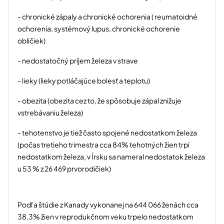
- chronické zápaly a chronické ochorenia ( reumatoidné
ochorenia, systémový lupus, chronické ochorenie
obličiek)
- nedostatočný príjem železa v strave
- lieky (lieky potláčajúce bolesť a teplotu)
- obezita (obezita cez to, že spôsobuje zápal znižuje
vstrebávaniu železa)
- tehotenstvo je tiež často spojené nedostatkom železa
(počas tretieho trimestra cca 84% tehotných žien trpí
nedostatkom železa, v Írsku sa nameral nedostatok železa
u 53 % z 26 469 prvorodičiek)
Podľa štúdie z Kanady vykonanej na 644 066 ženách cca
38,3% žien v reprodukčnom veku trpelo nedostatkom