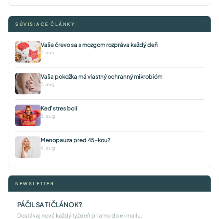
SÚVISIACE ČLÁNKY
Vaše črevo sa s mozgom rozpráva každý deň
7. aug
Vaša pokožka má vlastný ochranný mikrobióm
7. aug
Keď stres bolí
5. aug
Menopauza pred 45-kou?
4. aug
NEWSLETTER
PÁČIL SA TI ČLÁNOK?
Dostávaj nové každý týždeň priamo do e-mailu.