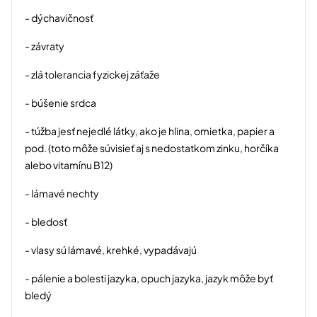
- dýchavičnosť
- závraty
- zlá tolerancia fyzickej záťaže
- búšenie srdca
- túžba jesť nejedlé látky, ako je hlina, omietka, papier a
pod. (toto môže súvisieť aj s nedostatkom zinku, horčíka
alebo vitamínu B12)
- lámavé nechty
- bledosť
- vlasy sú lámavé, krehké, vypadávajú
- pálenie a bolesti jazyka, opuch jazyka, jazyk môže byť
bledý