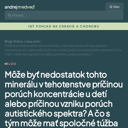
andrej
medveď
☰ Viac
INÝ POHĽAD NA ZDRAVIE A CHOROBU
Blog
/
Srdce, cievy a krv
/
Môže byť nedostatok tohto minerálu v tehotenstve príčinou porúch
koncentrácie u detí alebo príčinou vzniku porúch autistického spektra? A čo
s tým môže mať spoločné túžba jesť hlinu alebo omietku?
BLOG
Môže byť nedostatok tohto
minerálu v tehotenstve príčinou
porúch koncentrácie u detí
alebo príčinou vzniku porúch
autistického spektra? A čo s
tým môže mať spoločné túžba