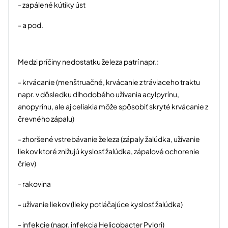
- zapálené kútiky úst
- a pod.
Medzi príčiny nedostatku železa patrí napr.:
- krvácanie (menštruačné, krvácanie z tráviaceho traktu
napr. v dôsledku dlhodobého užívania acylpyrínu,
anopyrínu, ale aj celiakia môže spôsobiť skryté krvácanie z
črevného zápalu)
- zhoršené vstrebávanie železa (zápaly žalúdka, užívanie
liekov ktoré znižujú kyslosť žalúdka, zápalové ochorenie
čriev)
- rakovina
- užívanie liekov (lieky potláčajúce kyslosť žalúdka)
- infekcie (napr. infekcia Helicobacter Pylori)