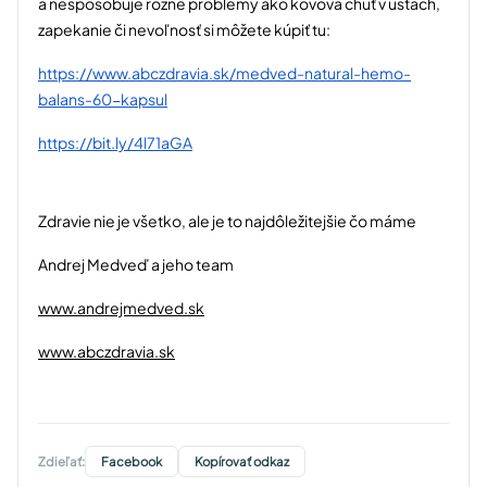
a nespôsobuje rôzne problémy ako kovová chuť v ústach,
zapekanie či nevoľnosť si môžete kúpiť tu:
https://www.abczdravia.sk/medved-natural-hemo-
balans-60-kapsul
https://bit.ly/4l71aGA
Zdravie nie je všetko, ale je to najdôležitejšie čo máme
Andrej Medveď a jeho team
www.andrejmedved.sk
www.abczdravia.sk
Zdieľať:
Facebook
Kopírovať odkaz