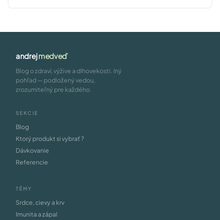
andrej
medveď
Blog o zdraví, výžive a dlhovekosti. Iný
pohľad — podložený vedou,
zrozumiteľný pre každého.
SEKCIE
Blog
Ktorý produkt si vybrať ?
Dávkovanie
Referencie
TÉMY
Srdce, cievy a krv
Imunita a zápal