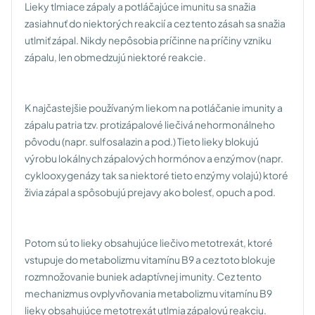
Lieky tlmiace zápaly a potláčajúce imunitu sa snažia
zasiahnuť do niektorých reakcií a cez tento zásah sa snažia
utlmiť zápal. Nikdy nepôsobia príčinne na príčiny vzniku
zápalu, len obmedzujú niektoré reakcie.
K najčastejšie používaným liekom na potláčanie imunity a
zápalu patria tzv. protizápalové liečivá nehormonálneho
pôvodu (napr. sulfosalazin a pod.) Tieto lieky blokujú
výrobu lokálnych zápalových hormónov a enzýmov (napr.
cyklooxygenázy tak sa niektoré tieto enzýmy volajú) ktoré
živia zápal a spôsobujú prejavy ako bolesť, opuch a pod.
Potom sú to lieky obsahujúce liečivo metotrexát, ktoré
vstupuje do metabolizmu vitamínu B9 a cez toto blokuje
rozmnožovanie buniek adaptívnej imunity. Cez tento
mechanizmus ovplyvňovania metabolizmu vitamínu B9
lieky obsahujúce metotrexát utlmia zápalovú reakciu.