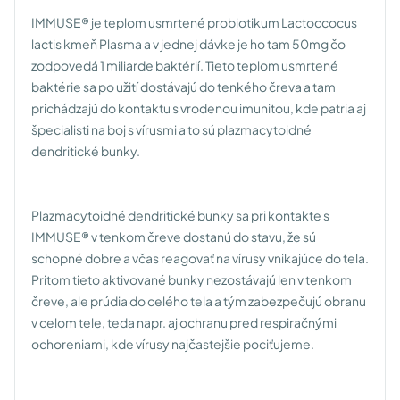
IMMUSE® je teplom usmrtené probiotikum Lactoccocus
lactis kmeň Plasma a v jednej dávke je ho tam 50mg čo
zodpovedá 1 miliarde baktérií. Tieto teplom usmrtené
baktérie sa po užití dostávajú do tenkého čreva a tam
prichádzajú do kontaktu s vrodenou imunitou, kde patria aj
špecialisti na boj s vírusmi a to sú plazmacytoidné
dendritické bunky.
Plazmacytoidné dendritické bunky sa pri kontakte s
IMMUSE® v tenkom čreve dostanú do stavu, že sú
schopné dobre a včas reagovať na vírusy vnikajúce do tela.
Pritom tieto aktivované bunky nezostávajú len v tenkom
čreve, ale prúdia do celého tela a tým zabezpečujú obranu
v celom tele, teda napr. aj ochranu pred respiračnými
ochoreniami, kde vírusy najčastejšie pociťujeme.