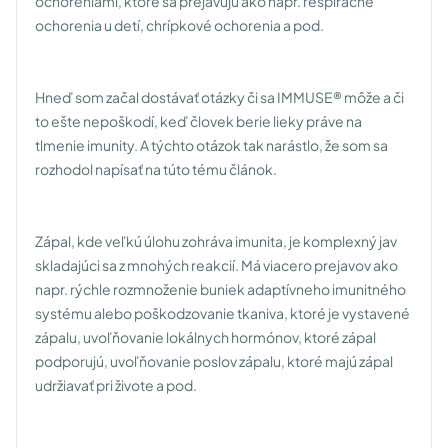
ochoreniami, ktoré sa prejavujú ako napr. respiračné
ochorenia u detí, chrípkové ochorenia a pod.
Hneď som začal dostávať otázky či sa IMMUSE® môže a či
to ešte nepoškodí, keď človek berie lieky práve na
tlmenie imunity. A týchto otázok tak narástlo, že som sa
rozhodol napísať na túto tému článok.
Zápal, kde veľkú úlohu zohráva imunita, je komplexný jav
skladajúci sa z mnohých reakcií. Má viacero prejavov ako
napr. rýchle rozmnoženie buniek adaptívneho imunitného
systému alebo poškodzovanie tkaniva, ktoré je vystavené
zápalu, uvoľňovanie lokálnych hormónov, ktoré zápal
podporujú, uvoľňovanie poslov zápalu, ktoré majú zápal
udržiavať pri živote a pod.