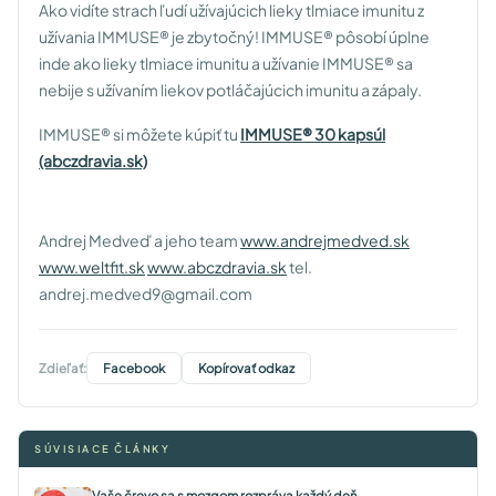
Ako vidíte strach ľudí užívajúcich lieky tlmiace imunitu z
užívania IMMUSE® je zbytočný! IMMUSE® pôsobí úplne
inde ako lieky tlmiace imunitu a užívanie IMMUSE® sa
nebije s užívaním liekov potláčajúcich imunitu a zápaly.
IMMUSE® si môžete kúpiť tu
IMMUSE® 30 kapsúl
(abczdravia.sk)
Andrej Medveď a jeho team
www.andrejmedved.sk
www.weltfit.sk
www.abczdravia.sk
tel.
andrej.medved9@gmail.com
Zdieľať:
Facebook
Kopírovať odkaz
SÚVISIACE ČLÁNKY
Vaše črevo sa s mozgom rozpráva každý deň