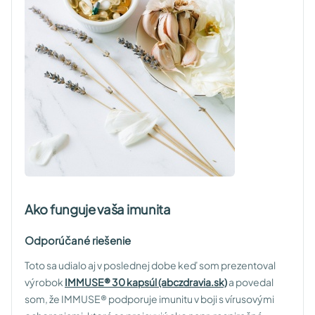
Ako funguje vaša imunita
Odporúčané riešenie
Toto sa udialo aj v poslednej dobe keď som prezentoval
výrobok
IMMUSE® 30 kapsúl (abczdravia.sk)
a povedal
som, že IMMUSE® podporuje imunitu v boji s vírusovými