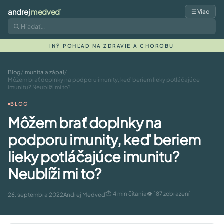
andrej
medveď
☰ Viac
INÝ POHĽAD NA ZDRAVIE A CHOROBU
Blog
/
Imunita a zápal
/
Môžem brať doplnky na podporu imunity, keď beriem lieky potláčajúce
imunitu? Neublíži mi to?
BLOG
Môžem brať doplnky na
podporu imunity, keď beriem
lieky potláčajúce imunitu?
Neublíži mi to?
⏱ 4 min čítania
👁 187 zobrazení
26. septembra 2022
Andrej Medveď