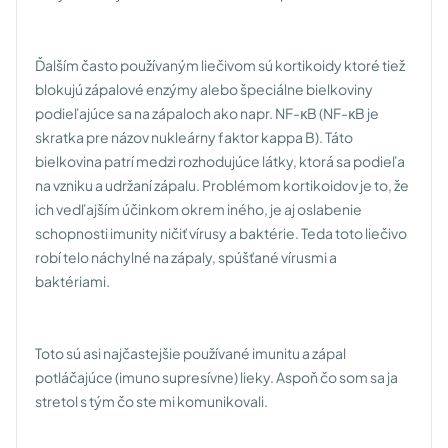
Ďalším často používaným liečivom sú kortikoidy ktoré tiež
blokujú zápalové enzýmy alebo špeciálne bielkoviny
podieľajúce sa na zápaloch ako napr. NF-κB (NF-κB je
skratka pre názov nukleárny faktor kappa B). Táto
bielkovina patrí medzi rozhodujúce látky, ktorá sa podieľa
na vzniku a udržaní zápalu. Problémom kortikoidov je to, že
ich vedľajším účinkom okrem iného, je aj oslabenie
schopnosti imunity ničiť vírusy a baktérie. Teda toto liečivo
robí telo náchylné na zápaly, spúšťané vírusmi a
baktériami.
Toto sú asi najčastejšie používané imunitu a zápal
potláčajúce (imuno supresívne) lieky. Aspoň čo som sa ja
stretol s tým čo ste mi komunikovali.