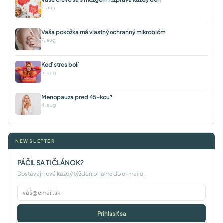
7. aug
Vaša pokožka má vlastný ochranný mikrobióm
7. aug
Keď stres bolí
5. aug
Menopauza pred 45-kou?
4. aug
NEWSLETTER
PÁČIL SA TI ČLÁNOK?
Dostávaj nové každý týždeň priamo do e-mailu.
Prihlásiť sa