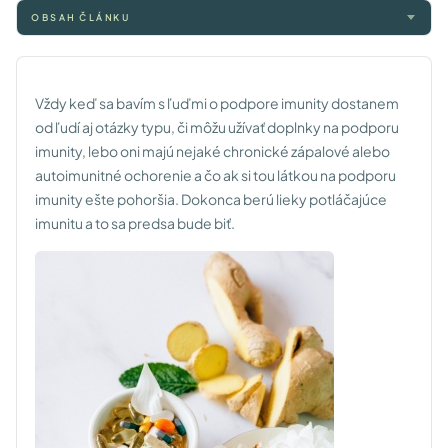
OBSAH ČLÁNKU
Vždy keď sa bavím s ľuďmi o podpore imunity dostanem
od ľudí aj otázky typu, či môžu užívať doplnky na podporu
imunity, lebo oni majú nejaké chronické zápalové alebo
autoimunitné ochorenie a čo ak si tou látkou na podporu
imunity ešte pohoršia. Dokonca berú lieky potláčajúce
imunitu a to sa predsa bude biť.