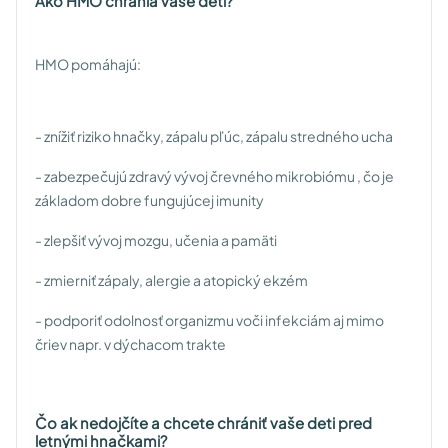
Ako HMO chránia vaše deti?
HMO pomáhajú:
- znížiť riziko hnačky, zápalu pľúc, zápalu stredného ucha
- zabezpečujú zdravý vývoj črevného mikrobiómu , čo je
základom dobre fungujúcej imunity
- zlepšiť vývoj mozgu, učenia a pamäti
- zmierniť zápaly, alergie a atopický ekzém
- podporiť odolnosť organizmu voči infekciám aj mimo
čriev napr. v dýchacom trakte
Čo ak nedojčíte a chcete chrániť vaše deti pred
letnými hnačkami?