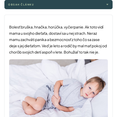
OBSAH ČLÁNKU
Bolesť bruška, hnačka, horúčka, vyčerpanie. Ak toto vidí
mama u svojho dieťaťa, dostaví sa u nej strach. Neraz
mamu zachváti panika a bezmocnosť z toho čo sa zase
deje s jej dieťaťom. Veď je leto a rodič by mal mať pokoj od
chorôb svojich detí aspoň v lete. Bohužiaľ to tak nie je.