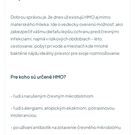
Dobrou správou je, že dnes už existujú HMO aj mimo
materského mlieka. Ide o vedecky overenú možnosť, ako
zabezpečiť vášmu dieťaťu lepšiu ochranu pred črevnými
infekciami, najmä v rizikových obdobiach – leto,
cestovanie, pobyt pri vode a miestach kde mnohé
baktérie nájdu ideálny priestor pre svoje rozmnožovanie
Pre koho sú určené HMO?
- ľudí s narušeným črevným mikrobiómom
- ľudí s alergiami, atopickým ekzémom, potravinovou
intoleranciou
- po užívaní antibiotík na zotavenie črevného mikrobiómu