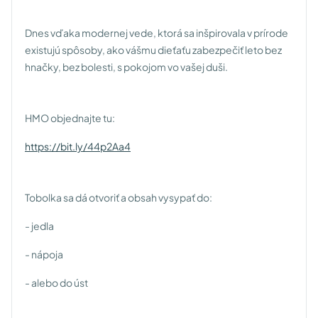
Dnes vďaka modernej vede, ktorá sa inšpirovala v prírode
existujú spôsoby, ako vášmu dieťaťu zabezpečiť leto bez
hnačky, bez bolesti, s pokojom vo vašej duši.
HMO objednajte tu:
https://bit.ly/44p2Aa4
Tobolka sa dá otvoriť a obsah vysypať do:
- jedla
- nápoja
- alebo do úst