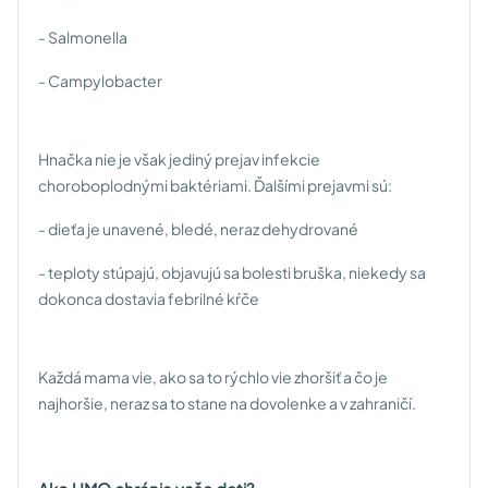
- Salmonella
- Campylobacter
Hnačka nie je však jediný prejav infekcie
choroboplodnými baktériami. Ďalšími prejavmi sú:
- dieťa je unavené, bledé, neraz dehydrované
- teploty stúpajú, objavujú sa bolesti bruška, niekedy sa
dokonca dostavia febrilné kŕče
Každá mama vie, ako sa to rýchlo vie zhoršiť a čo je
najhoršie, neraz sa to stane na dovolenke a v zahraničí.