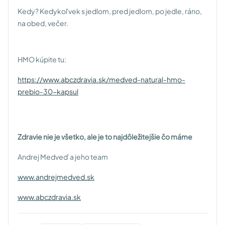
Kedy? Kedykoľvek s jedlom, pred jedlom, po jedle, ráno,
na obed, večer.
HMO kúpite tu:
https://www.abczdravia.sk/medved-natural-hmo-
prebio-30-kapsul
Zdravie nie je všetko, ale je to najdôležitejšie čo máme
Andrej Medveď a jeho team
www.andrejmedved.sk
www.abczdravia.sk