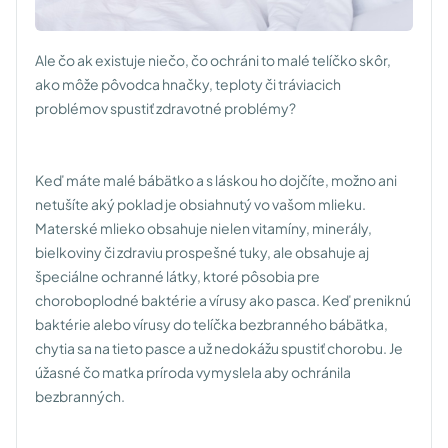
Ale čo ak existuje niečo, čo ochráni to malé telíčko skôr,
ako môže pôvodca hnačky, teploty či tráviacich
problémov spustiť zdravotné problémy?
Keď máte malé bábätko a s láskou ho dojčíte, možno ani
netušíte aký poklad je obsiahnutý vo vašom mlieku.
Materské mlieko obsahuje nielen vitamíny, minerály,
bielkoviny či zdraviu prospešné tuky, ale obsahuje aj
špeciálne ochranné látky, ktoré pôsobia pre
choroboplodné baktérie a vírusy ako pasca. Keď preniknú
baktérie alebo vírusy do telíčka bezbranného bábätka,
chytia sa na tieto pasce a už nedokážu spustiť chorobu. Je
úžasné čo matka príroda vymyslela aby ochránila
bezbranných.