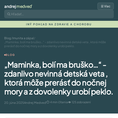
andrej
medveď
☰ Viac
INÝ POHĽAD NA ZDRAVIE A CHOROBU
Blog
/
Imunita a zápal
/
„Maminka, bolí ma bruško…“ - zdanlivo nevinná detská veta , ktorá môže
prerásť do nočnej mory a z dovolenky urobí peklo.
BLOG
„Maminka, bolí ma bruško…“ -
zdanlivo nevinná detská veta ,
ktorá môže prerásť do nočnej
mory a z dovolenky urobí peklo.
⏱ 4 min čítania
👁 125 zobrazení
20. júna 2025
Andrej Medveď