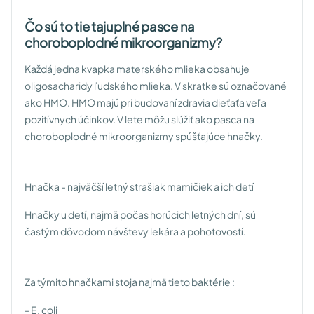
Čo sú to tie tajuplné pasce na
choroboplodné mikroorganizmy?
Každá jedna kvapka materského mlieka obsahuje
oligosacharidy ľudského mlieka. V skratke sú označované
ako HMO. HMO majú pri budovaní zdravia dieťaťa veľa
pozitívnych účinkov. V lete môžu slúžiť ako pasca na
choroboplodné mikroorganizmy spúšťajúce hnačky.
Hnačka - najväčší letný strašiak mamičiek a ich detí
Hnačky u detí, najmä počas horúcich letných dní, sú
častým dôvodom návštevy lekára a pohotovostí.
Za týmito hnačkami stoja najmä tieto baktérie :
- E. coli