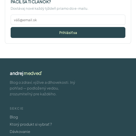
PÁČIL SA TI ČLÁNOK?
Dostávaj nové každý týždeň priamo do e-mailu.
Prihlásiť sa
andrej
medveď
Blog o zdraví, výžive a dlhovekosti. Iný
pohľad — podložený vedou,
zrozumiteľný pre každého.
SEKCIE
Blog
Ktorý produkt si vybrať ?
Dávkovanie