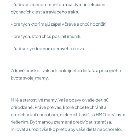
- ľudí s oslabenou imunitou a častými infekciami
dýchacích ciest a tráviaceho traktu
- pre tých ktorí majú zápal v čreve a chcú ho znížiť
- pre tých, ktorí chcú posilniť imunitu
- ľudí so syndrómom deravého čreva
Zdravé bruško - základ spokojného dieťaťa a pokojného
života svojej mamy.
Milé a starostlivé mamy. Vaše obavy o vaše deti sú
prirodzené. Práve pre vás, ktoré chcete chrániť a
predchádzať chorobám, nielen ich hasiť, sú HMO ideálnym
riešením. Byť mamou znamená predvídať, starať sa,
milovať a urobiť všetko preto aby vaše dieťa neochorelo.