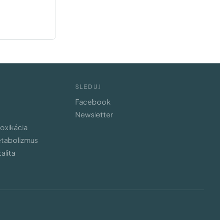
SLEDUJ
Facebook
Newsletter
toxikácia
etabolizmus
alita