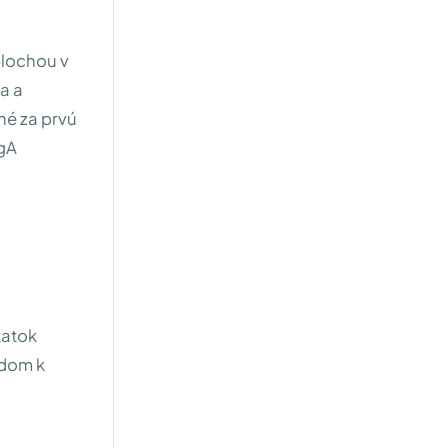
plochou v
a a
ané za prvú
IgA
tatok
ádom k