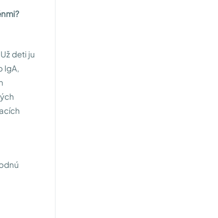
génmi?
Už deti ju
 IgA,
h
ných
hacích
hodnú