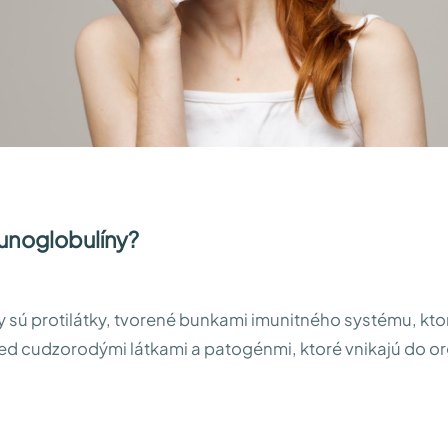
munoglobulíny?
 sú protilátky, tvorené bunkami imunitného systému, kto
ed cudzorodými látkami a patogénmi, ktoré vnikajú do o