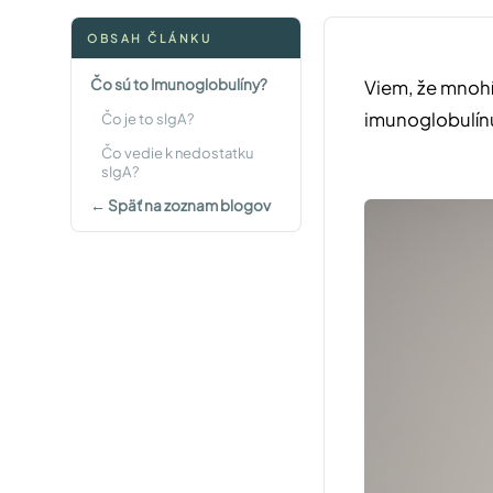
OBSAH ČLÁNKU
Čo sú to Imunoglobulíny?
Viem, že mnohí
imunoglobulínu
Čo je to sIgA?
Čo vedie k nedostatku
sIgA?
← Späť na zoznam blogov