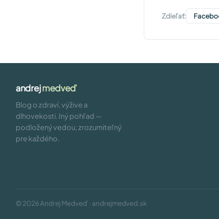
Zdieľať:
Facebo
andrej
medveď
Blog o zdraví, výžive a
dlhovekosti. Iný pohľad —
podložený vedou, zrozumiteľný
pre každého.
© 2026 Andrej Medveď · andrejmedved.sk