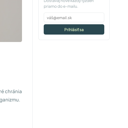
Dostávaj nové každý týždeň
priamo do e-mailu.
Prihlásiť sa
ré chránia
rganizmu.