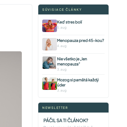
SÚVISIACE ČLÁNKY
Keď stres bolí
5. aug
Menopauza pred 45-kou?
4. aug
Nie všetko je „len
menopauza“
3. aug
Mozog si pamätá každý
úder
3. aug
NEWSLETTER
PÁČIL SA TI ČLÁNOK?