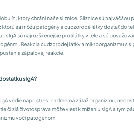
obulín, ktorý chráni naše sliznice. Sliznice sú najväčšou 
 ktorú sa môžu patogény a cudzorodé látky dostať do tel
al. sIgA sú najrozšírenejšie protilátky v tele a sú považov
 patogénmi. Reakcia cudzorodej látky a mikroorganizmu s s
pustenia zápalovej reakcie.
dostatku sIgA?
IgA vedie napr. stres, nadmerná záťaž organizmu, nedos
tie či zlá životospráva môže viesť k zníženiu sIgA a tým p
anizmu voči patogénom.