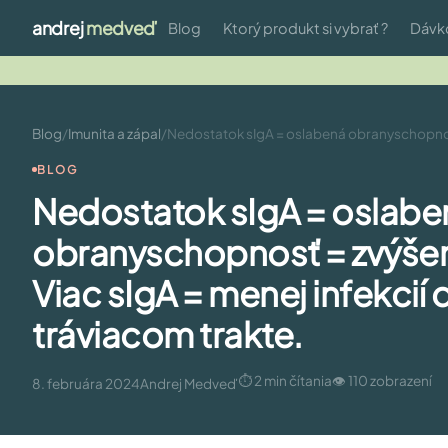
andrej
medveď
Blog
Ktorý produkt si vybrať ?
Dávk
Blog
/
Imunita a zápal
/
Nedostatok sIgA = oslabená obranyschopnosť = 
BLOG
Nedostatok sIgA = oslabe
obranyschopnosť = zvýšené 
Viac sIgA = menej infekcií 
tráviacom trakte.
⏱ 2 min čítania
👁 110 zobrazení
8. februára 2024
Andrej Medveď