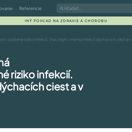
ovanie
Referencie
INÝ POHĽAD NA ZDRAVIE A CHOROBU
zvýšené riziko infekcií. Viac sIgA = menej infekcií dýchacích ciest a v
ná
riziko infekcií.
dýchacích ciest a v