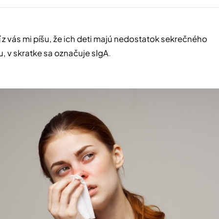
 z vás mi píšu, že ich deti majú nedostatok sekrečného
, v skratke sa označuje sIgA
.