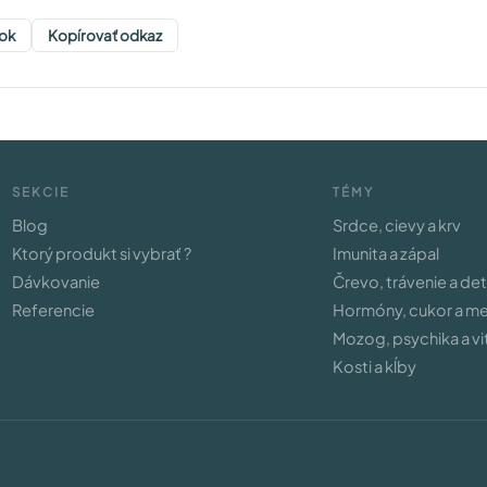
ok
Kopírovať odkaz
SEKCIE
TÉMY
Blog
Srdce, cievy a krv
Ktorý produkt si vybrať ?
Imunita a zápal
Dávkovanie
Črevo, trávenie a de
Referencie
Hormóny, cukor a m
Mozog, psychika a vit
Kosti a kĺby