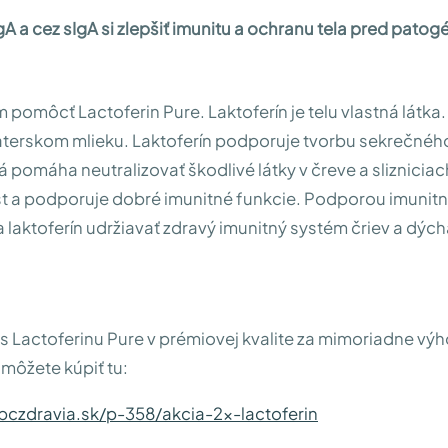
IgA a cez sIgA si zlepšiť imunitu a ochranu tela pred pato
pomôcť Lactoferin Pure. Laktoferín je telu vlastná látka. 
terskom mlieku. Laktoferín podporuje tvorbu sekrečného
rá pomáha neutralizovať škodlivé látky v čreve a slizniciac
st a podporuje dobré imunitné funkcie. Podporou imunit
 laktoferín udržiavať zdravý imunitný systém čriev a dýc
 Lactoferinu Pure v prémiovej kvalite za mimoriadne vý
 môžete kúpiť tu:
bczdravia.sk/p-358/akcia-2x-lactoferin