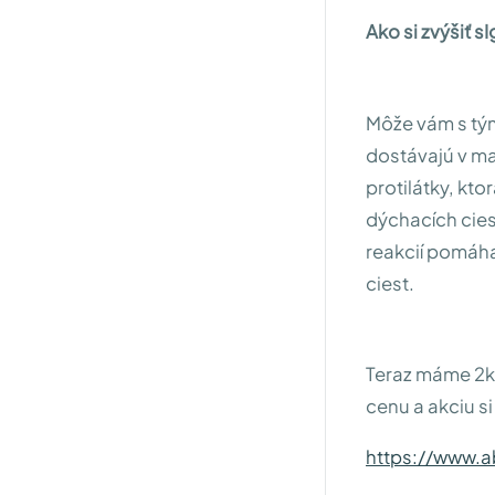
Ako si zvýšiť s
Môže vám s tým 
dostávajú v ma
protilátky, kto
dýchacích cie
reakcií pomáha
ciest.
Teraz máme 2ks
cenu a akciu si
https://www.a