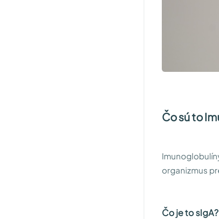
Čo sú to I
Imunoglobulíny
organizmus pr
Čo je to sIgA?