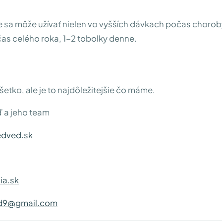
e sa môže užívať nielen vo vyšších dávkach počas choroby
as celého roka, 1-2 tobolky denne.
všetko, ale je to najdôležitejšie čo máme.
 a jeho team
dved.sk
ia.sk
d9@gmail.com