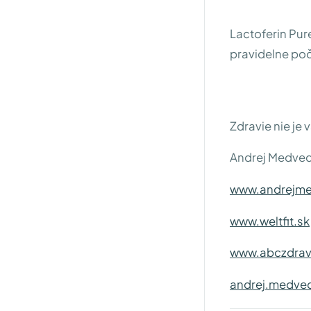
Lactoferin Pur
pravidelne poč
Zdravie nie je 
Andrej Medveď
www.andrejme
www.weltfit.sk
www.abczdrav
andrej.medve