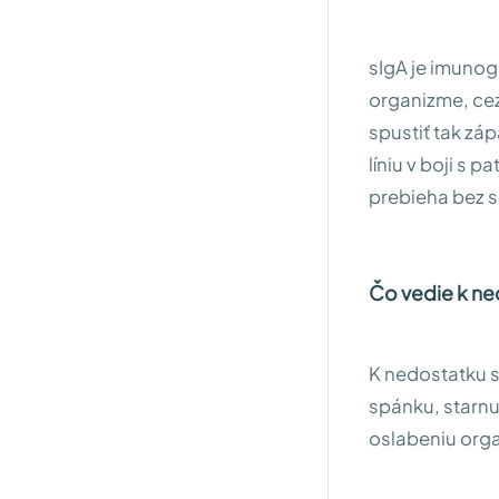
sIgA je imunogl
organizme, cez
spustiť tak záp
líniu v boji s
prebieha bez s
Čo vedie k ne
K nedostatku s
spánku, starnu
oslabeniu org