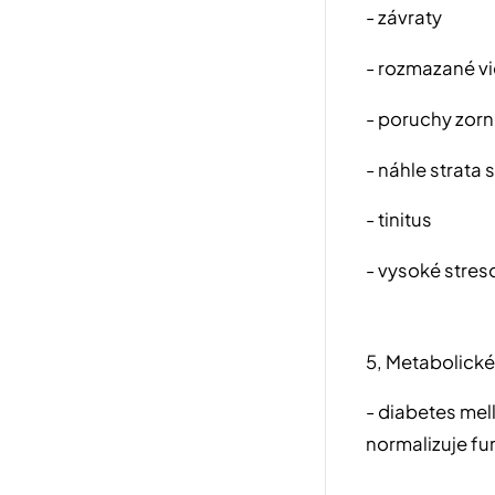
- závraty
- rozmazané v
- poruchy zor
- náhle strata 
- tinitus
- vysoké stres
5, Metabolick
- diabetes mell
normalizuje fu