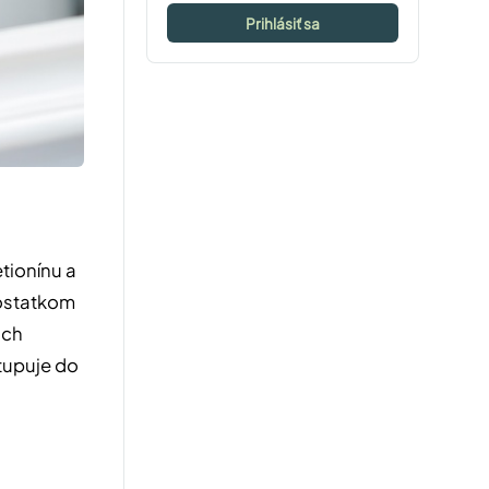
Prihlásiť sa
tionínu a
edostatkom
och
stupuje do