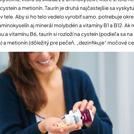
cysteín a metionín. Taurín je druhá najčastejšie sa vyskyt
v tele. Aby si ho telo vedelo vyrobiť samo, potrebuje okr
inokyselín aj minerál molybdén a vitamíny B1 a B12. Ak 
u a vitamínu B6, taurín si rozloží na cysteín (podieľa sa na
a) a metionín (dôležitý pre pečeň, „dezinfikuje“ močové ce