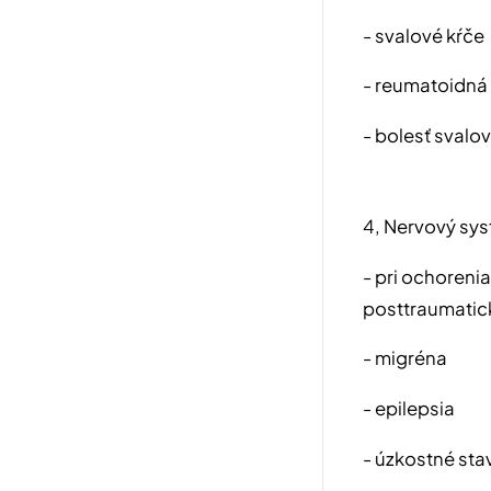
- svalové kŕče
- reumatoidná a
- bolesť svalov
4, Nervový sys
- pri ochoreni
posttraumati
- migréna
- epilepsia
- úzkostné sta