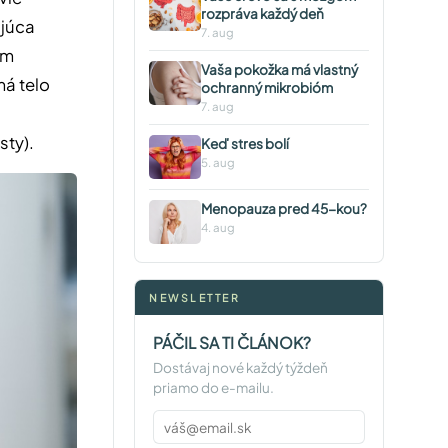
rozpráva každý deň
ujúca
7. aug
em
Vaša pokožka má vlastný
má telo
ochranný mikrobióm
7. aug
sty).
Keď stres bolí
5. aug
Menopauza pred 45-kou?
4. aug
NEWSLETTER
PÁČIL SA TI ČLÁNOK?
Dostávaj nové každý týždeň
priamo do e-mailu.