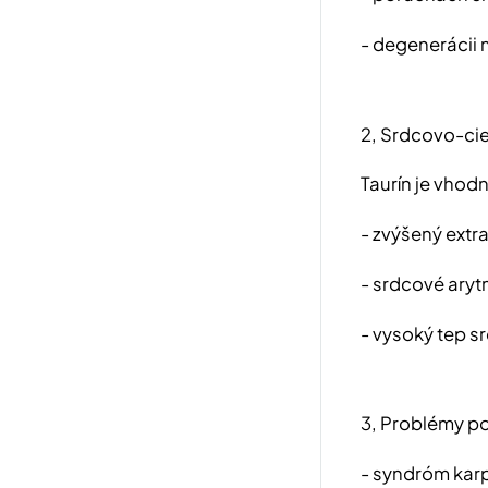
- degenerácii 
2, Srdcovo-ci
Taurín je vhod
- zvýšený extra
- srdcové aryt
- vysoký tep s
3, Problémy p
- syndróm kar