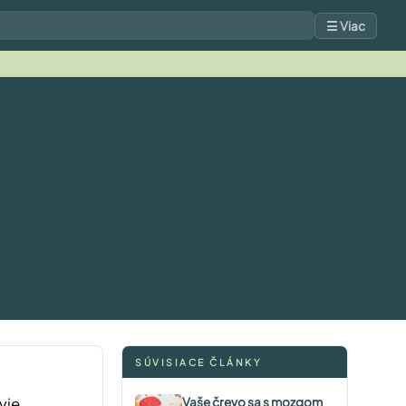
☰ Viac
SÚVISIACE ČLÁNKY
vie
Vaše črevo sa s mozgom