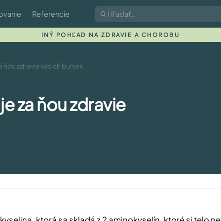
ovanie
Referencie
INÝ POHĽAD NA ZDRAVIE A CHOROBU
a ňou zdravie vašich buniek
je za ňou zdravie
kyselina, ktorá sa skladá z 2 aminokyselín, ktoré si telo ne