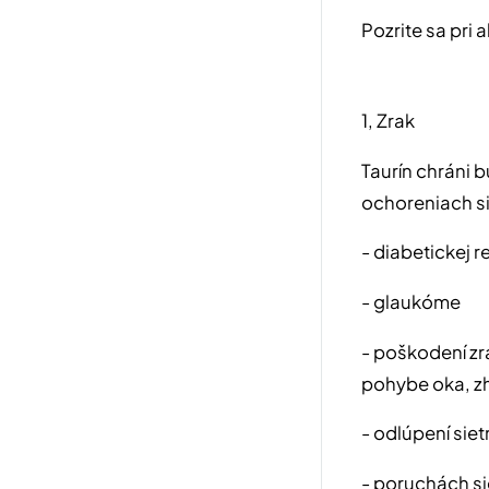
Pozrite sa pri
1, Zrak
Taurín chráni b
ochoreniach sie
- diabetickej r
- glaukóme
- poškodení zr
pohybe oka, zh
- odlúpení siet
- poruchách si