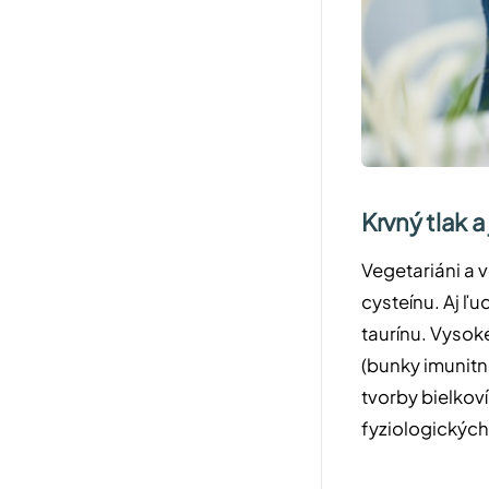
Krvný tlak 
Vegetariáni a 
cysteínu. Aj ľu
taurínu. Vysok
(bunky imunitné
tvorby bielkov
fyziologických 