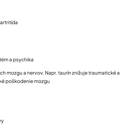
rtritída
tém a psychika
ach mozgu a nervov. Napr. taurín znižuje traumatické a
cké poškodenie mozgu
vy