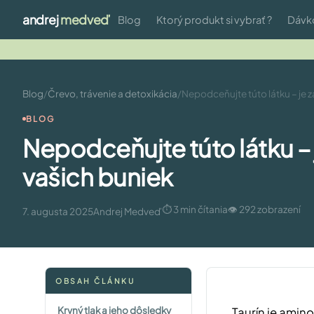
andrej
medveď
Blog
Ktorý produkt si vybrať ?
Dávk
Blog
/
Črevo, trávenie a detoxikácia
/
Nepodceňujte túto látku – je z
BLOG
Nepodceňujte túto látku – 
vašich buniek
⏱ 3 min čítania
👁 292 zobrazení
7. augusta 2025
Andrej Medveď
OBSAH ČLÁNKU
Krvný tlak a jeho dôsledky
Taurín je amino