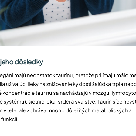
a jeho dôsledky
vegáni majú nedostatok taurínu, pretože prijímajú málo me
dia užívajúci lieky na znižovanie kyslosti žalúdka trpia n
é koncentrácie taurínu sa nachádzajú v mozgu, lymfocyt
 systému), sietnici oka, srdci a svalstve. Taurín síce nev
ín v tele, ale zohráva mnoho dôležitých metabolických a
funkcií.