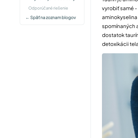
vyrobiť samé - 
Odporúčané riešenie
aminokyselina 
← Späť na zoznam blogov
spomínaných am
dostatok taurín
detoxikácii tel