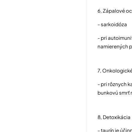
6, Zápalové o
- sarkoidóza
- pri autoimun
namierených p
7, Onkologick
- pri rôznych 
bunkovú smrť 
8, Detoxikácia
- taurín je úč