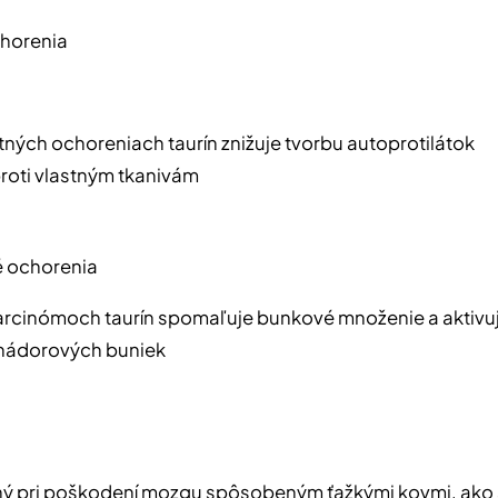
chorenia
itných ochoreniach taurín znižuje tvorbu autoprotilátok
roti vlastným tkanivám
é ochorenia
karcinómoch taurín spomaľuje bunkové množenie a aktivu
nádorových buniek
inný pri poškodení mozgu spôsobeným ťažkými kovmi, ako