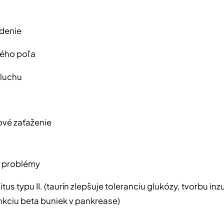
idenie
ného poľa
sluchu
ové zaťaženie
é problémy
itus typu II. (taurín zlepšuje toleranciu glukózy, tvorbu inzu
nkciu beta buniek v pankrease)