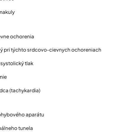
makuly
evne ochorenia
ný pri týchto srdcovo-cievnych ochoreniach
systolický tlak
mie
rdca (tachykardia)
ohybového aparátu
pálneho tunela