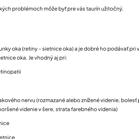
 akých problémoch môže byť pre vás taurín užitočný.
unky oka (retiny – sietnice oka) a je dobré ho podávať pri
tnice oka. Je vhodný aj pri:
etinopatii
akového nervu (rozmazané alebo znížené videnie, bolesť 
oršené videnie v šere, strata farebného videnia)
nice
etnice