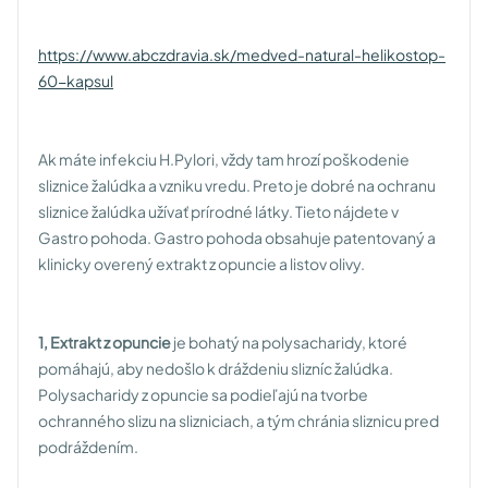
https://www.abczdravia.sk/medved-natural-helikostop-
60-kapsul
Ak máte infekciu H.Pylori, vždy tam hrozí poškodenie
sliznice žalúdka a vzniku vredu. Preto je dobré na ochranu
sliznice žalúdka užívať prírodné látky. Tieto nájdete v
Gastro pohoda. Gastro pohoda obsahuje patentovaný a
klinicky overený extrakt z opuncie a listov olivy.
1,
Extrakt z opuncie
je bohatý na polysacharidy, ktoré
pomáhajú, aby nedošlo k dráždeniu slizníc žalúdka.
Polysacharidy z opuncie sa podieľajú na tvorbe
ochranného slizu na slizniciach, a tým chránia sliznicu pred
podráždením.