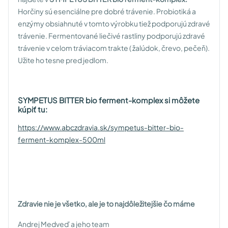
Horčiny sú esenciálne pre dobré trávenie. Probiotiká a
enzýmy obsiahnuté v tomto výrobku tiež podporujú zdravé
trávenie. Fermentované liečivé rastliny podporujú zdravé
trávenie v celom tráviacom trakte ( žalúdok, črevo, pečeň).
Užite ho tesne pred jedlom.
SYMPETUS BITTER bio ferment-komplex si môžete
kúpiť tu:
https://www.abczdravia.sk/sympetus-bitter-bio-
ferment-komplex-500ml
Zdravie nie je všetko, ale je to najdôležitejšie čo máme
Andrej Medveď a jeho team