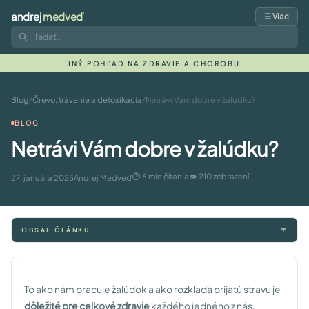
andrej
medveď
☰ Viac
INÝ POHĽAD NA ZDRAVIE A CHOROBU
Blog
/
Črevo, trávenie a detoxikácia
/
Netrávi Vám dobre v žalúdku?
BLOG
Netrávi Vám dobre v žalúdku?
⏱ 6 min čítania
👁 210 zobrazení
27. januára 2025
Andrej Medveď
OBSAH ČLÁNKU
To ako nám pracuje žalúdok a ako rozkladá prijatú stravu je
dôležité pre celkové zdravie
každého jedného z nás.