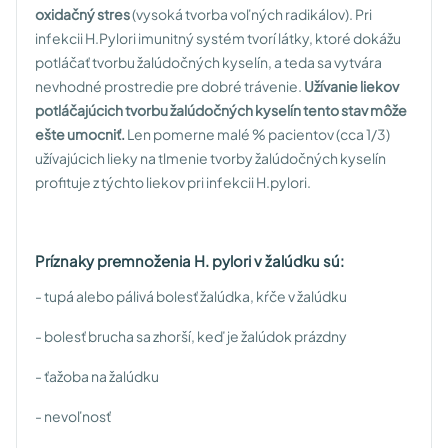
oxidačný stres
(vysoká tvorba voľných radikálov). Pri
infekcii H.Pylori imunitný systém tvorí látky, ktoré dokážu
potláčať tvorbu žalúdočných kyselín, a teda sa vytvára
nevhodné prostredie pre dobré trávenie.
Užívanie liekov
potláčajúcich tvorbu žalúdočných kyselín tento stav môže
ešte umocniť.
Len pomerne malé % pacientov (cca 1/3)
užívajúcich lieky na tlmenie tvorby žalúdočných kyselín
profituje z týchto liekov pri infekcii H.pylori.
Príznaky premnoženia H. pylori v žalúdku sú:
- tupá alebo pálivá bolesť žalúdka, kŕče v žalúdku
- bolesť brucha sa zhorší, keď je žalúdok prázdny
- ťažoba na žalúdku
- nevoľnosť