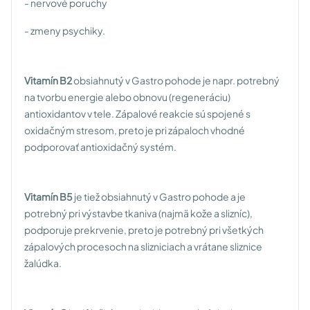
- nervové poruchy
- zmeny psychiky.
Vitamín B2
obsiahnutý v Gastro pohode je napr. potrebný
na tvorbu energie alebo obnovu (regeneráciu)
antioxidantov v tele. Zápalové reakcie sú spojené s
oxidačným stresom, preto je pri zápaloch vhodné
podporovať antioxidačný systém.
Vitamín B5
je tiež obsiahnutý v Gastro pohode a je
potrebný pri výstavbe tkaniva (najmä kože a slizníc),
podporuje prekrvenie, preto je potrebný pri všetkých
zápalových procesoch na slizniciach a vrátane sliznice
žalúdka.