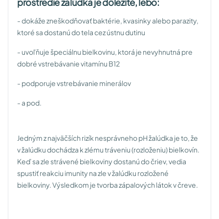
prostredie žalúdka je dôležité, lebo:
- dokáže zneškodňovať baktérie, kvasinky alebo parazity,
ktoré sa dostanú do tela cez ústnu dutinu
- uvoľňuje špeciálnu bielkovinu, ktorá je nevyhnutná pre
dobré vstrebávanie vitamínu B12
- podporuje vstrebávanie minerálov
- a pod.
Jedným z najväčších rizík nesprávneho pH žalúdka je to, že
v žalúdku dochádza k zlému tráveniu (rozloženiu) bielkovín.
Keď sa zle strávené bielkoviny dostanú do čriev, vedia
spustiť reakciu imunity na zle v žalúdku rozložené
bielkoviny. Výsledkom je tvorba zápalových látok v čreve.