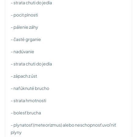
- strata chuti do jedla
- pocit plnosti
- pálenie záhy
- časté grganie
- nadúvanie
- strata chuti do jedla
- zápach z úst
- nafúknuté brucho
- strata hmotnosti
- bolesť brucha
- plynatosť (meteorizmus) alebo neschopnosť uvoľniť
plyny