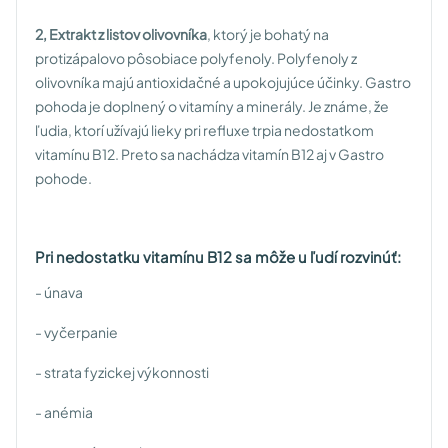
2,
Extrakt z listov olivovníka
, ktorý je bohatý na
protizápalovo pôsobiace polyfenoly. Polyfenoly z
olivovníka majú antioxidačné a upokojujúce účinky. Gastro
pohoda je doplnený o vitamíny a minerály. Je známe, že
ľudia, ktorí užívajú lieky pri refluxe trpia nedostatkom
vitamínu B12. Preto sa nachádza vitamín B12 aj v Gastro
pohode.
Pri nedostatku vitamínu B12 sa môže u ľudí rozvinúť:
- únava
- vyčerpanie
- strata fyzickej výkonnosti
- anémia