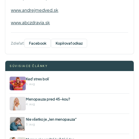
www.andrejmedved.sk
www.abczdravia.sk
Zdieľať:
Facebook
Kopírovať odkaz
SÚVISIACE ČLÁNKY
Keď stres bolí
5. aug
Menopauza pred 45-kou?
4. aug
Nie všetko je „len menopauza“
3. aug