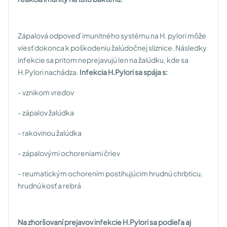
Zápalová odpoveď imunitného systému na H. pylori môže
viesť dokonca k poškodeniu žalúdočnej sliznice. Následky
infekcie sa pritom neprejavujú len na žalúdku, kde sa
H.Pylori nachádza.
Infekcia H.Pylori sa spája s:
- vznikom vredov
- zápalov žalúdka
- rakovinou žalúdka
- zápalovými ochoreniami čriev
- reumatickým ochorením postihujúcim hrudnú chrbticu,
hrudnú kosť a rebrá
Na zhoršovaní prejavov infekcie H.Pylori sa podieľa aj