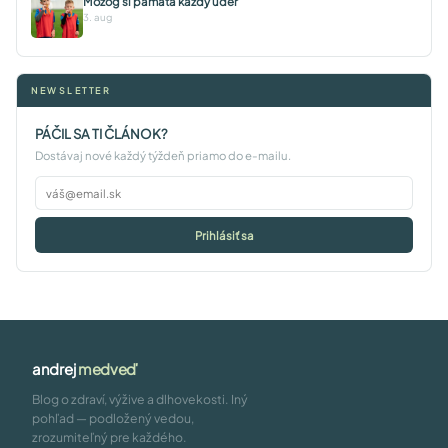
Mozog si pamätá každý úder
3. aug
NEWSLETTER
PÁČIL SA TI ČLÁNOK?
Dostávaj nové každý týždeň priamo do e-mailu.
Prihlásiť sa
andrej
medveď
Blog o zdraví, výžive a dlhovekosti. Iný
pohľad — podložený vedou,
zrozumiteľný pre každého.