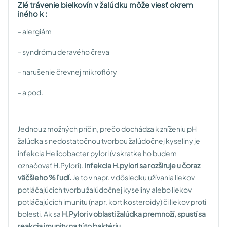
Zlé trávenie bielkovín v žalúdku môže viesť okrem
iného k :
- alergiám
- syndrómu deravého čreva
- narušenie črevnej mikroflóry
- a pod.
Jednou z možných príčin, prečo dochádza k zníženiu pH
žalúdka s nedostatočnou tvorbou žalúdočnej kyseliny je
infekcia Helicobacter pylori (v skratke ho budem
označovať H.Pylori).
Infekcia H.pylori sa rozširuje u čoraz
väčšieho % ľudí.
Je to v napr. v dôsledku užívania liekov
potláčajúcich tvorbu žalúdočnej kyseliny alebo liekov
potláčajúcich imunitu (napr. kortikosteroidy) či liekov proti
bolesti. Ak sa
H.Pylori v oblasti žalúdka premnoží, spustí sa
reakcia imunity na túto baktériu.