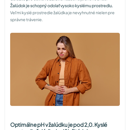
Žalúdok je schopný odolať vysoko kyslému prostrediu.
Veľmi kyslé prostredie žalúdka je nevyhnutné nielen pre
správne trávenie.
Optimálne pH v žalúdku je pod 2,0. Kyslé