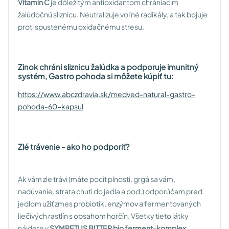
Vitamín C
je dôležitým antioxidantom chrániacim
žalúdočnú sliznicu. Neutralizuje voľné radikály, a tak bojuje
proti spustenému oxidačnému stresu.
Zinok chráni sliznicu žalúdka a podporuje imunitný
systém, Gastro pohoda si môžete kúpiť tu:
https://www.abczdravia.sk/medved-natural-gastro-
pohoda-60-kapsul
Zlé trávenie - ako ho podporiť?
Ak vám zle trávi (máte pocit plnosti, grgá sa vám,
nadúvanie, strata chuti do jedla a pod.) odporúčam pred
jedlom užiť zmes probiotík, enzýmov a fermentovaných
liečivých rastlín s obsahom horčín. Všetky tieto látky
nájdete v
SYMPETUS BITTER bio ferment-komplex.