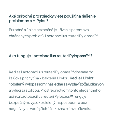
Aké prírodné prostriedky viete použiť na riešenie
problémov s H.Pylori?
Prírodné a úplne bezpečné je užívanie patentovo
chránených probiotík Lactobacillus reuteri Pylopass™.
Ako funguje Lactobacillus reuteri Pylopass™ ?
Keď sa Lactobacillus reuteri Pylopass™ dostane do
žalúdka prichytí sa k baktérii H.Pylori.
Keď je H.Pylori
"obalený Pylopassom" následne sa vyplaví zo žalúdka von
a vylúči sa stolicou. Prostredníctvom tohto elegantného
účinku Lactobacillus reuteri Pylopass™ funguje
bezpečným, vysoko cieleným spôsobom a bez
negatívnych vedľajších účinkov na zdravie človeka.