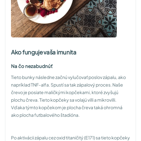
Ako funguje vaša imunita
Na čo nezabudnúť
Tieto bunky následne začnú vylučovať poslov zápalu, ako
napríklad TNF-alfa. Spustí sa tak zápalový proces. Naše
črevo je posiate maličkými kopčekami, ktoré zvyšujú
plochu čreva. Tieto kopčeky sa volajú villi a mikrovilli.
Vďaka týmto kopčekom je plocha čreva taká ohromná
ako plocha futbalového štadióna.
Po aktivácii zápalu cez oxid titaničitý (E171) sa tieto kopčeky