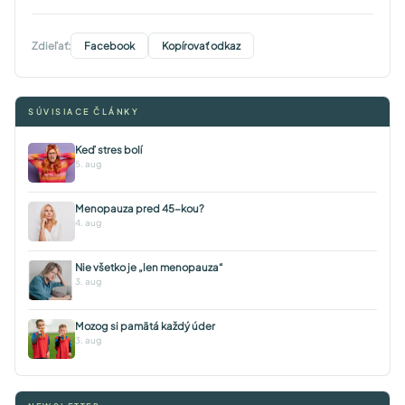
Zdieľať:
Facebook
Kopírovať odkaz
SÚVISIACE ČLÁNKY
Keď stres bolí
5. aug
Menopauza pred 45-kou?
4. aug
Nie všetko je „len menopauza“
3. aug
Mozog si pamätá každý úder
3. aug