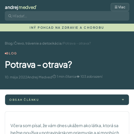
andrej
medveď
☰ Viac
INÝ POHĽAD NA ZDRAVIE A CHOROBU
Blog
/
Črevo, trávenie a detoxikácia
/
Potrava - otrava?
BLOG
Potrava - otrava?
⏱ 1 min čítania
👁 103 zobrazení
10. mája 2022
Andrej Medveď
OBSAH ČLÁNKU
Včera som písal, že vám dnes ukážem ako látka, ktorá sa
bežne používa v potravinárskom priemysle a aj mnohých