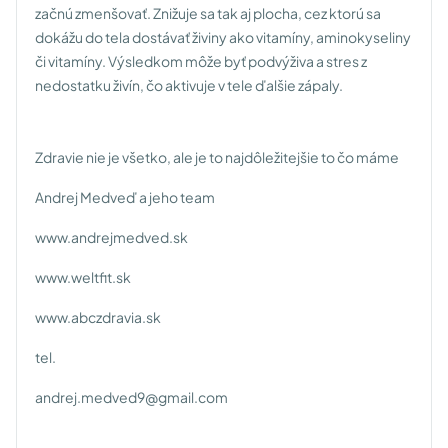
začnú zmenšovať. Znižuje sa tak aj plocha, cez ktorú sa
dokážu do tela dostávať živiny ako vitamíny, aminokyseliny
či vitamíny. Výsledkom môže byť podvýživa a stres z
nedostatku živín, čo aktivuje v tele ďalšie zápaly.
Zdravie nie je všetko, ale je to najdôležitejšie to čo máme
Andrej Medveď a jeho team
www.andrejmedved.sk
www.weltfit.sk
www.abczdravia.sk
tel.
andrej.medved9@gmail.com