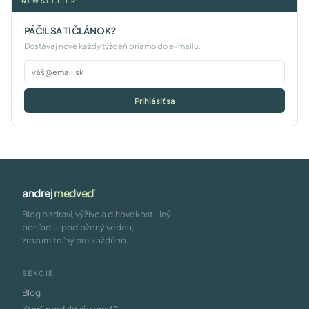
NEWSLETTER
PÁČIL SA TI ČLÁNOK?
Dostávaj nové každý týždeň priamo do e-mailu.
Prihlásiť sa
andrej
medveď
Blog o zdraví, výžive a dlhovekosti. Iný
pohľad — podložený vedou,
zrozumiteľný pre každého.
SEKCIE
Blog