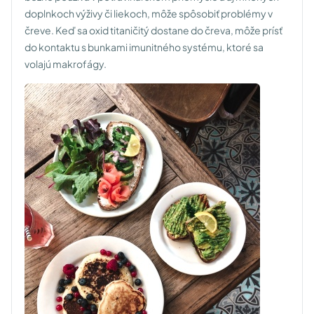
doplnkoch výživy či liekoch, môže spôsobiť problémy v
čreve. Keď sa oxid titaničitý dostane do čreva, môže prísť
do kontaktu s bunkami imunitného systému, ktoré sa
volajú makrofágy.