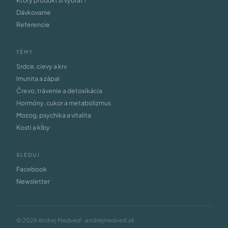
Ktorý produkt si vybrať ?
Dávkovanie
Referencie
TÉMY
Srdce, cievy a krv
Imunita a zápal
Črevo, trávenie a detoxikácia
Hormóny, cukor a metabolizmus
Mozog, psychika a vitalita
Kosti a kĺby
SLEDUJ
Facebook
Newsletter
© 2026 Andrej Medveď · andrejmedved.sk