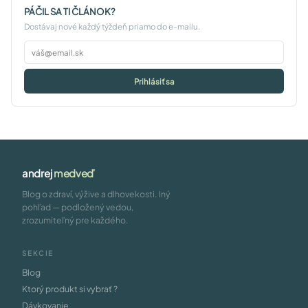
PÁČIL SA TI ČLÁNOK?
Dostávaj nové každý týždeň priamo do e-mailu.
Prihlásiť sa
andrej
medveď
Blog o zdraví, výžive a dlhovekosti. Iný
pohľad — podložený vedou,
zrozumiteľný pre každého.
SEKCIE
Blog
Ktorý produkt si vybrať ?
Dávkovanie