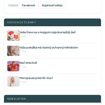
Zdieľať:
Facebook
Kopírovať odkaz
SÚVISIACE ČLÁNKY
Vaše črevo sa s mozgom rozpráva každý deň
7. aug
Vaša pokožka má vlastný ochranný mikrobióm
7. aug
Keď stres bolí
5. aug
Menopauza pred 45-kou?
4. aug
NEWSLETTER