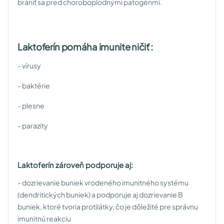
brániť sa pred choroboplodnými patogénmi.
Laktoferín pomáha imunite ničiť :
- vírusy
- baktérie
- plesne
- parazity
Laktoferín zároveň podporuje aj:
- dozrievanie buniek vrodeného imunitného systému
(dendritických buniek) a podporuje aj dozrievanie B
buniek, ktoré tvoria protilátky, čo je dôležité pre správnu
imunitnú reakciu