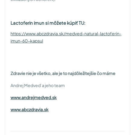
Lactoferin imun si môžete kúpiť TU:
https://www.abczdravia.sk/medved-natural-lactoferin-
imun-60-kapsul
Zdravie nie je všetko, ale je to najdôležitejšie čo máme
Andrej Medveď a jeho team
www.andrejmedved.sk
www.abczdravia.sk