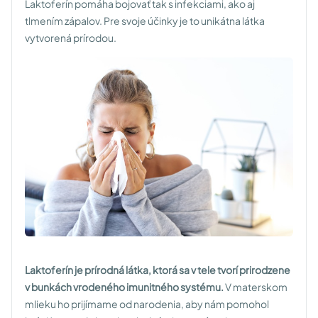
Laktoferín pomáha bojovať tak s infekciami, ako aj
tlmením zápalov. Pre svoje účinky je to unikátna látka
vytvorená prírodou.
Laktoferín je prírodná látka, ktorá sa v tele tvorí prirodzene
v bunkách vrodeného imunitného systému.
V materskom
mlieku ho prijímame od narodenia, aby nám pomohol