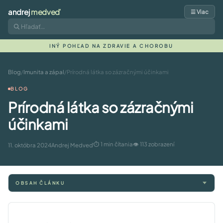
andrej
medveď
☰ Viac
INÝ POHĽAD NA ZDRAVIE A CHOROBU
Blog
/
Imunita a zápal
/
Prírodná látka so zázračnými účinkami
BLOG
Prírodná látka so zázračnými
účinkami
⏱ 1 min čítania
👁 113 zobrazení
11. októbra 2024
Andrej Medveď
OBSAH ČLÁNKU