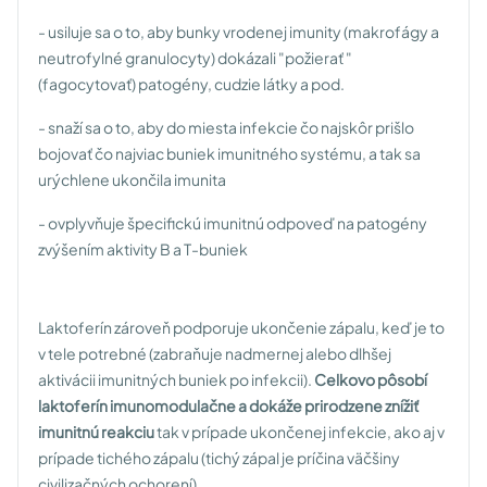
- usiluje sa o to, aby bunky vrodenej imunity (makrofágy a
neutrofylné granulocyty) dokázali "požierať "
(fagocytovať) patogény, cudzie látky a pod.
- snaží sa o to, aby do miesta infekcie čo najskôr prišlo
bojovať čo najviac buniek imunitného systému, a tak sa
urýchlene ukončila imunita
- ovplyvňuje špecifickú imunitnú odpoveď na patogény
zvýšením aktivity B a T-buniek
Laktoferín zároveň podporuje ukončenie zápalu, keď je to
v tele potrebné (zabraňuje nadmernej alebo dlhšej
aktivácii imunitných buniek po infekcii).
Celkovo pôsobí
laktoferín imunomodulačne
a
dokáže prirodzene znížiť
imunitnú reakciu
tak v prípade ukončenej infekcie, ako aj v
prípade tichého zápalu (tichý zápal je príčina väčšiny
civilizačných ochorení).