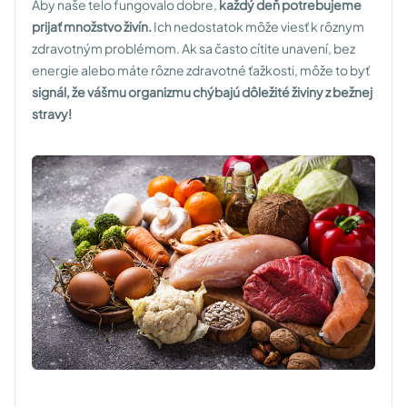
Aby naše telo fungovalo dobre,
každý deň potrebujeme
prijať množstvo živín.
Ich nedostatok môže viesť k rôznym
zdravotným problémom. Ak sa často cítite unavení, bez
energie alebo máte rôzne zdravotné ťažkosti, môže to byť
signál, že vášmu organizmu chýbajú dôležité živiny z bežnej
stravy!