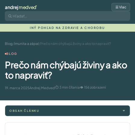
andrej
medveď
☰ Viac
INÝ POHĽAD NA ZDRAVIE A CHOROBU
Blog
/
Imunita a zápal
/
Prečo nám chýbajú živiny a ako to napraviť?
BLOG
Prečo nám chýbajú živiny a ako
to napraviť?
⏱ 3 min čítania
👁 156 zobrazení
19. marca 2025
Andrej Medveď
OBSAH ČLÁNKU