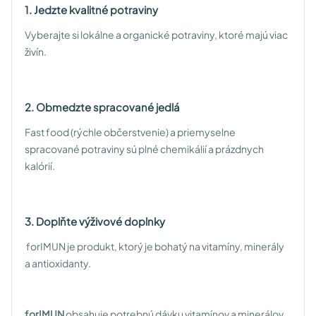
1. Jedzte kvalitné potraviny
Vyberajte si lokálne a organické potraviny, ktoré majú viac
živín.
2. Obmedzte spracované jedlá
Fast food (rýchle občerstvenie) a priemyselne
spracované potraviny sú plné chemikálií a prázdnych
kalórií.
3. Doplňte výživové doplnky
forIMUN je produkt, ktorý je bohatý na vitamíny, minerály
a antioxidanty.
forIMUN
obsahuje potrebnú dávku vitamínov a minerálov