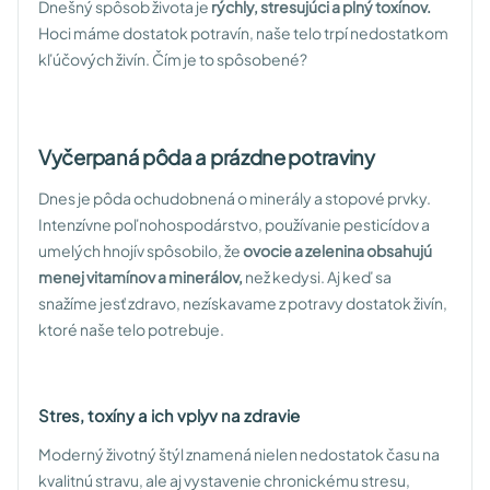
Dnešný spôsob života je
rýchly, stresujúci a plný toxínov.
Hoci máme dostatok potravín, naše telo trpí nedostatkom
kľúčových živín. Čím je to spôsobené?
Vyčerpaná pôda a prázdne potraviny
Dnes je pôda ochudobnená o minerály a stopové prvky.
Intenzívne poľnohospodárstvo, používanie pesticídov a
umelých hnojív spôsobilo, že
ovocie a zelenina obsahujú
menej vitamínov a minerálov,
než kedysi. Aj keď sa
snažíme jesť zdravo, nezískavame z potravy dostatok živín,
ktoré naše telo potrebuje.
Stres, toxíny a ich vplyv na zdravie
Moderný životný štýl znamená nielen nedostatok času na
kvalitnú stravu, ale aj vystavenie chronickému stresu,