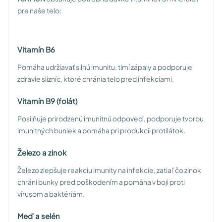
pre naše telo:
Vitamín B6
Pomáha udržiavať silnú imunitu, tlmí zápaly a podporuje
zdravie slizníc, ktoré chránia telo pred infekciami.
Vitamín B9 (folát)
Posilňuje prirodzenú imunitnú odpoveď, podporuje tvorbu
imunitných buniek a pomáha pri produkcii protilátok.
Železo a zinok
Železo zlepšuje reakciu imunity na infekcie, zatiaľ čo zinok
chráni bunky pred poškodením a pomáha v boji proti
vírusom a baktériám.
Meď a selén