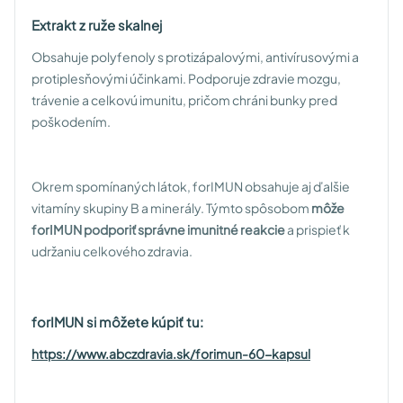
Extrakt z ruže skalnej
Obsahuje polyfenoly s protizápalovými, antivírusovými a
protiplesňovými účinkami. Podporuje zdravie mozgu,
trávenie a celkovú imunitu, pričom chráni bunky pred
poškodením.
Okrem spomínaných látok, forIMUN obsahuje aj ďalšie
vitamíny skupiny B a minerály. Týmto spôsobom
môže
forIMUN podporiť správne imunitné reakcie
a prispieť k
udržaniu celkového zdravia.
forIMUN si môžete kúpiť tu:
https://www.abczdravia.sk/forimun-60-kapsul