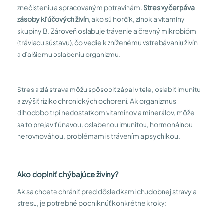
znečisteniu a spracovaným potravinám.
Stres vyčerpáva
zásoby kľúčových živín
, ako sú horčík, zinok a vitamíny
skupiny B. Zároveň oslabuje trávenie a črevný mikrobióm
(tráviacu sústavu), čo vedie k zníženému vstrebávaniu živín
a ďalšiemu oslabeniu organizmu.
Stres a zlá strava môžu spôsobiť zápal v tele, oslabiť imunitu
a zvýšiť riziko chronických ochorení. Ak organizmus
dlhodobo trpí nedostatkom vitamínov a minerálov, môže
sa to prejaviť únavou, oslabenou imunitou, hormonálnou
nerovnováhou, problémami s trávením a psychikou.
Ako doplniť chýbajúce živiny?
Ak sa chcete chrániť pred dôsledkami chudobnej stravy a
stresu, je potrebné podniknúť konkrétne kroky: