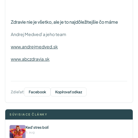
Zdravie nie je všetko, ale je to najdôležitejšie čo máme
Andrej Medveď a jeho team
www.andrejmedved.sk
www.abczdravia.sk
Zdieľať:
Facebook
Kopírovať odkaz
SÚVISIACE ČLÁNKY
Keď stres bolí
5. aug