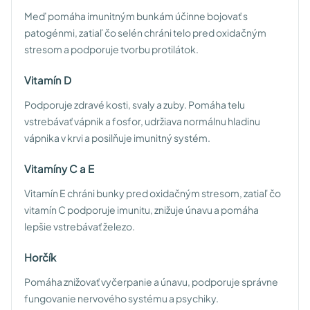
Meď pomáha imunitným bunkám účinne bojovať s
patogénmi, zatiaľ čo selén chráni telo pred oxidačným
stresom a podporuje tvorbu protilátok.
Vitamín D
Podporuje zdravé kosti, svaly a zuby. Pomáha telu
vstrebávať vápnik a fosfor, udržiava normálnu hladinu
vápnika v krvi a posilňuje imunitný systém.
Vitamíny C a E
Vitamín E chráni bunky pred oxidačným stresom, zatiaľ čo
vitamín C podporuje imunitu, znižuje únavu a pomáha
lepšie vstrebávať železo.
Horčík
Pomáha znižovať vyčerpanie a únavu, podporuje správne
fungovanie nervového systému a psychiky.