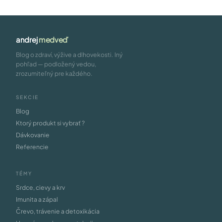
andrej
medveď
Blog o zdraví, výžive a dlhovekosti. Iný
pohľad — podložený vedou,
zrozumiteľný pre každého.
SEKCIE
Blog
Ktorý produkt si vybrať ?
Dávkovanie
Referencie
TÉMY
Srdce, cievy a krv
Imunita a zápal
Črevo, trávenie a detoxikácia