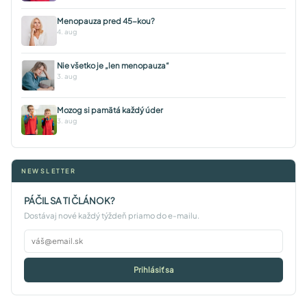
Menopauza pred 45-kou?
4. aug
Nie všetko je „len menopauza“
3. aug
Mozog si pamätá každý úder
3. aug
NEWSLETTER
PÁČIL SA TI ČLÁNOK?
Dostávaj nové každý týždeň priamo do e-mailu.
Prihlásiť sa