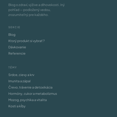
Blog o zdraví, výžive a dlhovekosti. Iný
pohľad — podložený vedou,
zrozumiteľný pre každého.
SEKCIE
Blog
Ktorý produkt si vybrať ?
Dávkovanie
Referencie
TÉMY
Srdce, cievy a krv
Imunita a zápal
Črevo, trávenie a detoxikácia
Hormóny, cukor a metabolizmus
Mozog, psychika a vitalita
Kosti a kĺby