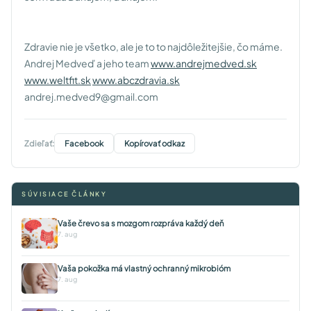
Zdravie nie je všetko, ale je to to najdôležitejšie, čo máme.
Andrej Medveď a jeho team
www.andrejmedved.sk
www.weltfit.sk
www.abczdravia.sk
andrej.medved9@gmail.com
Zdieľať:
Facebook
Kopírovať odkaz
SÚVISIACE ČLÁNKY
Vaše črevo sa s mozgom rozpráva každý deň
7. aug
Vaša pokožka má vlastný ochranný mikrobióm
7. aug