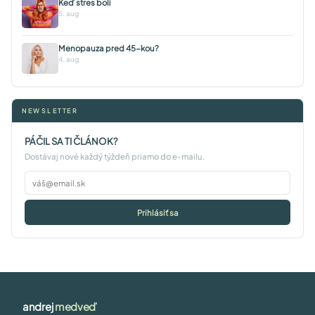
Keď stres bolí
5. aug
Menopauza pred 45-kou?
4. aug
NEWSLETTER
PÁČIL SA TI ČLÁNOK?
Dostávaj nové každý týždeň priamo do e-mailu.
Prihlásiť sa
andrej
medveď