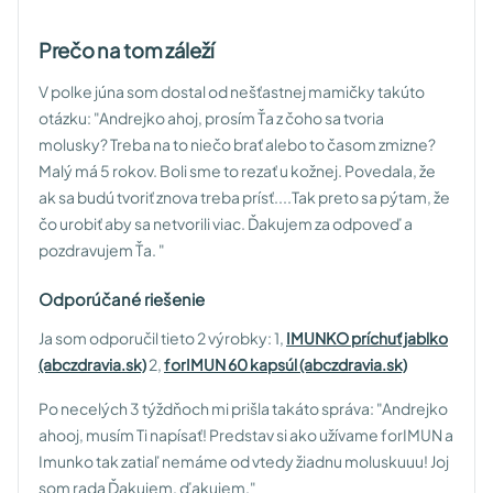
Prečo na tom záleží
V polke júna som dostal od nešťastnej mamičky takúto
otázku:
"Andrejko ahoj, prosím Ťa z čoho sa tvoria
molusky? Treba na to niečo brať alebo to časom zmizne?
Malý má 5 rokov. Boli sme to rezať u kožnej. Povedala, že
ak sa budú tvoriť znova treba prísť....Tak preto sa pýtam, že
čo urobiť aby sa netvorili viac. Ďakujem za odpoveď a
pozdravujem Ťa. "
Odporúčané riešenie
Ja som odporučil tieto 2 výrobky:
1,
IMUNKO príchuť jablko
(abczdravia.sk)
2,
forIMUN 60 kapsúl (abczdravia.sk)
Po necelých 3 týždňoch mi prišla takáto správa:
"Andrejko
ahooj, musím Ti napísať! Predstav si ako užívame forIMUN a
Imunko tak zatiaľ nemáme od vtedy žiadnu moluskuuu! Joj
som rada Ďakujem, ďakujem."