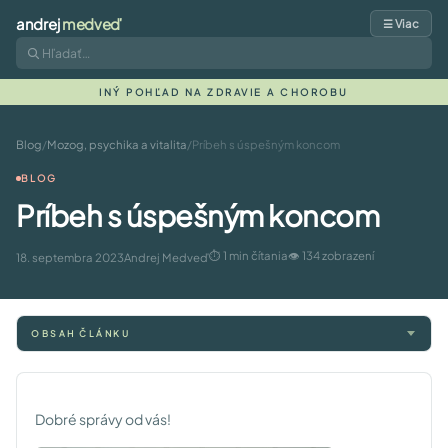
andrej
medveď
☰ Viac
INÝ POHĽAD NA ZDRAVIE A CHOROBU
Blog
/
Mozog, psychika a vitalita
/
Príbeh s úspešným koncom
BLOG
Príbeh s úspešným koncom
⏱ 1 min čítania
👁 134 zobrazení
18. septembra 2023
Andrej Medveď
OBSAH ČLÁNKU
Dobré správy od vás!