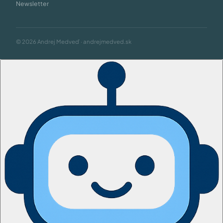
Newsletter
© 2026 Andrej Medveď · andrejmedved.sk