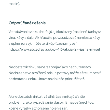
rastlín).
Odporúčané riešenie
Vstrebávanie zinku zhoršujú aj triesloviny (rastlinné taníny) z
vína, kávy a čaju. Ak hľadáte povzbudzovač namiesto kávy
a úplne zdravý, môžete si kúpiť Jasnú myseľ
https://www.abczdravia.sk/p-416/akcia-2x-jasna-mysel
Nedostatok zinku sa neraz prejaví ako nechutenstvo.
Nechutenstvo a znížený prísun potravy môže ešte umocniť
nedostatok zinku. Únava sa dokáže pridružiť tiež.
Ak nedostatok zinku trvá dlhší čas vznikajú ďalšie
problémy, ako vypadávanie vlasov, lámavosť nechtov,
kožné vyrážky a zhoršené hojenie rán.