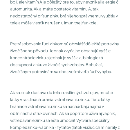
bojí, ale vitamín A je dôležitý pre to, aby nevznikali alergie či
automunita. Ak aj máte dostatok vitamínu A, tak
nedostatočný prísun zinku bráni jeho správnemu využitiu v
tele a môže viesť k narušeniu imunitnej funkcie.
Pre zásobovanie ľudí zinkom sú obzvlášť dôležité potraviny
živočíšneho pôvodu. Jednak zvyčajne obsahujú vyššie
koncentrácie zinku a jednak je vyššia aj biologická
dostupnosť zinku zo živočíšnych zdrojov. Bohužiaľ,
živočíšnym potravinám sa dnes veľmi veľa ľudí vyhýba.
Ak sa zinok dostáva do tela z rastlinných zdrojov, mnohé
látky v rastlinách bránia vstrebávaniu zinku. Tieto látky
brániace vstrebávaniu zinku sa nachádzajú najmä v
obilninách a strukovinách. Ak sa popri tom užíva aj vápnik,
vstrebávanie zinku sa ešte umocní! Vytvára špeciálny
komplex zinku-vápnika - fytátov (látok viažucich minerály z