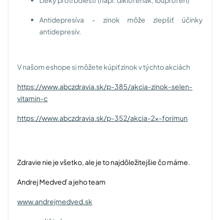
Antidepresíva - zinok môže zlepšiť účinky
antidepresív.
V našom eshope si môžete kúpiť zinok v týchto akciách
https://www.abczdravia.sk/p-385/akcia-zinok-selen-
vitamin-c
https://www.abczdravia.sk/p-352/akcia-2x-forimun
Zdravie nie je všetko, ale je to najdôležitejšie čo máme.
Andrej Medveď a jeho team
www.andrejmedved.sk