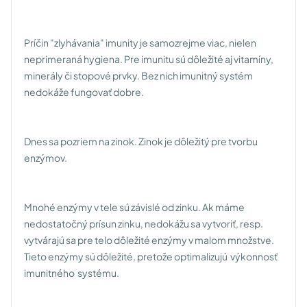
Príčin "zlyhávania" imunity je samozrejme viac, nielen
neprimeraná hygiena. Pre imunitu sú dôležité aj vitamíny,
minerály či stopové prvky. Bez nich imunitný systém
nedokáže fungovať dobre.
Dnes sa pozriem na zinok. Zinok je dôležitý pre tvorbu
enzýmov.
Mnohé enzýmy v tele sú závislé od zinku. Ak máme
nedostatočný prísun zinku, nedokážu sa vytvoriť, resp.
vytvárajú sa pre telo dôležité enzýmy v malom množstve.
Tieto enzýmy sú dôležité, pretože optimalizujú výkonnosť
imunitného systému.