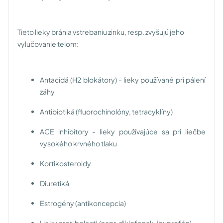
Tieto lieky bránia vstrebaniu zinku, resp. zvyšujú jeho
vylučovanie telom:
Antacidá (H2 blokátory) - lieky používané pri pálení
záhy
Antibiotiká (fluorochinolóny, tetracyklíny)
ACE inhibítory - lieky používajúce sa pri liečbe
vysokého krvného tlaku
Kortikosteroidy
Diuretiká
Estrogény (antikoncepcia)
Lieky proti bolesti (napr. diklofenak, ibuprofén)