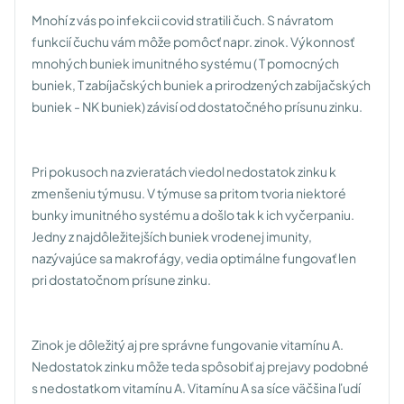
Mnohí z vás po infekcii covid stratili čuch. S návratom
funkcií čuchu vám môže pomôcť napr. zinok. Výkonnosť
mnohých buniek imunitného systému ( T pomocných
buniek, T zabíjačských buniek a prirodzených zabíjačských
buniek - NK buniek) závisí od dostatočného prísunu zinku.
Pri pokusoch na zvieratách viedol nedostatok zinku k
zmenšeniu týmusu. V týmuse sa pritom tvoria niektoré
bunky imunitného systému a došlo tak k ich vyčerpaniu.
Jedny z najdôležitejších buniek vrodenej imunity,
nazývajúce sa makrofágy, vedia optimálne fungovať len
pri dostatočnom prísune zinku.
Zinok je dôležitý aj pre správne fungovanie vitamínu A.
Nedostatok zinku môže teda spôsobiť aj prejavy podobné
s nedostatkom vitamínu A. Vitamínu A sa síce väčšina ľudí