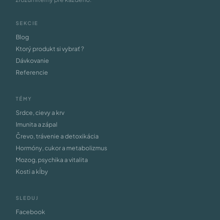
SEKCIE
Blog
Ktorý produkt si vybrať ?
Dávkovanie
Referencie
TÉMY
Srdce, cievy a krv
Imunita a zápal
Črevo, trávenie a detoxikácia
Hormóny, cukor a metabolizmus
Mozog, psychika a vitalita
Kosti a kĺby
SLEDUJ
Facebook