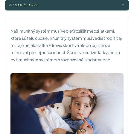
OBSAH ČLÁNKU
Náš imunitný systém musí vedieť rozlíšiť medzi látkami,
ktoré sú telu cudzie. Imunitný systém musí vedieť rozlíšiť aj
to, či je nejaká látka zdraviu škodlivá alebo či ju môže
tolerovať pre jej neškodnosť. Škodlivé cudzie látky musia
byť imunitným systémom rozpoznané a odstránené.