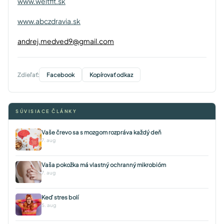
www.weltfit.sk
www.abczdravia.sk
andrej.medved9@gmail.com
Zdieľať:
Facebook
Kopírovať odkaz
SÚVISIACE ČLÁNKY
Vaše črevo sa s mozgom rozpráva každý deň
7. aug
Vaša pokožka má vlastný ochranný mikrobióm
7. aug
Keď stres bolí
5. aug