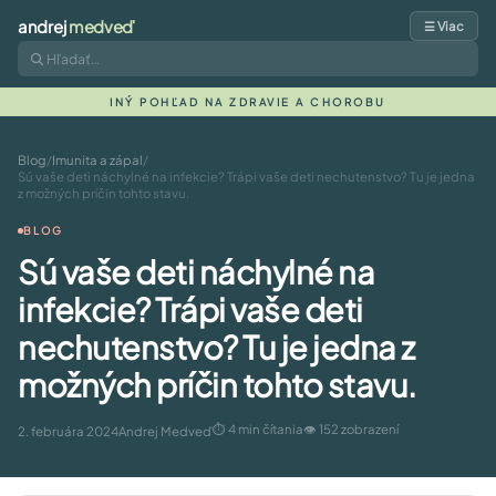
andrej
medveď
☰ Viac
INÝ POHĽAD NA ZDRAVIE A CHOROBU
Blog
/
Imunita a zápal
/
Sú vaše deti náchylné na infekcie? Trápi vaše deti nechutenstvo? Tu je jedna
z možných príčin tohto stavu.
BLOG
Sú vaše deti náchylné na
infekcie? Trápi vaše deti
nechutenstvo? Tu je jedna z
možných príčin tohto stavu.
⏱ 4 min čítania
👁 152 zobrazení
2. februára 2024
Andrej Medveď