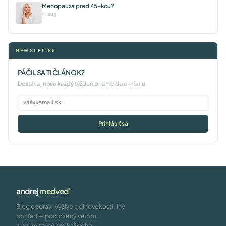
Menopauza pred 45-kou?
4. aug
NEWSLETTER
PÁČIL SA TI ČLÁNOK?
Dostávaj nové každý týždeň priamo do e-mailu.
Prihlásiť sa
andrej
medveď
Blog o zdraví, výžive a dlhovekosti. Iný
pohľad — podložený vedou,
zrozumiteľný pre každého.