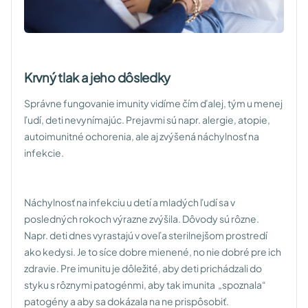
Krvný tlak a jeho dôsledky
Správne fungovanie imunity vidíme čím ďalej, tým u menej
ľudí, deti nevynímajúc. Prejavmi sú napr. alergie, atopie,
autoimunitné ochorenia, ale aj zvýšená náchylnosť na
infekcie.
Náchylnosť na infekciu u detí a mladých ľudí sa v
posledných rokoch výrazne zvýšila. Dôvody sú rôzne.
Napr. deti dnes vyrastajú v oveľa sterilnejšom prostredí
ako kedysi. Je to síce dobre mienené, no nie dobré pre ich
zdravie. Pre imunitu je dôležité, aby deti prichádzali do
styku s rôznymi patogénmi, aby tak imunita „spoznala“
patogény a aby sa dokázala na ne prispôsobiť.