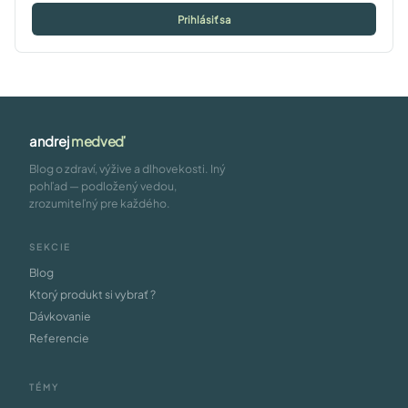
Prihlásiť sa
andrej
medveď
Blog o zdraví, výžive a dlhovekosti. Iný
pohľad — podložený vedou,
zrozumiteľný pre každého.
SEKCIE
Blog
Ktorý produkt si vybrať ?
Dávkovanie
Referencie
TÉMY