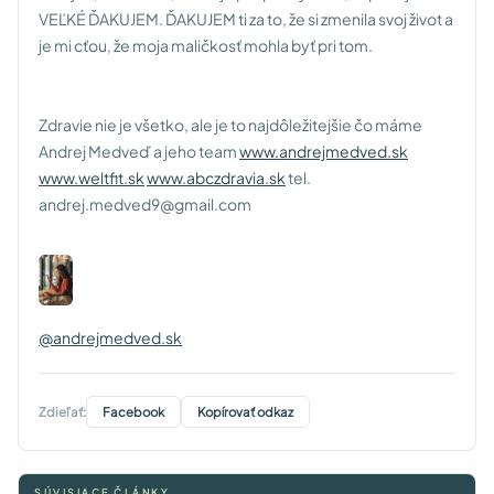
VEĽKÉ ĎAKUJEM. ĎAKUJEM ti za to, že si zmenila svoj život a
je mi cťou, že moja maličkosť mohla byť pri tom.
Zdravie nie je všetko, ale je to najdôležitejšie čo máme
Andrej Medveď a jeho team
www.andrejmedved.sk
www.weltfit.sk
www.abczdravia.sk
tel.
andrej.medved9@gmail.com
@andrejmedved.sk
Zdieľať:
Facebook
Kopírovať odkaz
SÚVISIACE ČLÁNKY