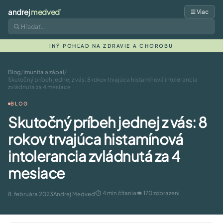
andrej
medveď
☰ Viac
INÝ POHĽAD NA ZDRAVIE A CHOROBU
Blog
/
Imunita a zápal
/
Skutočný príbeh jednej z vás: 8 rokov trvajúca histamínová intolerancia
zvládnutá za 4 mesiace
BLOG
Skutočný príbeh jednej z vás: 8
rokov trvajúca histamínová
intolerancia zvládnutá za 4
mesiace
⏱ 4 min čítania
👁 170 zobrazení
8. februára 2023
Andrej Medveď