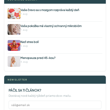
Vaše črevo sa s mozgom rozpráva každý deň
7. aug
Vaša pokožka má vlastný ochranný mikrobióm
7. aug
Keď stres bolí
5. aug
Menopauza pred 45-kou?
4. aug
NEWSLETTER
PÁČIL SA TI ČLÁNOK?
Dostávaj nové každý týždeň priamo do e-mailu.