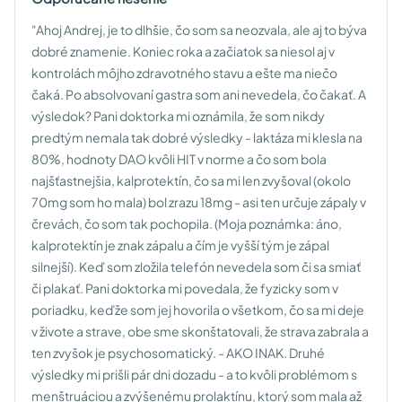
"Ahoj Andrej, je to dlhšie, čo som sa neozvala, ale aj to býva
dobré znamenie. Koniec roka a začiatok sa niesol aj v
kontrolách môjho zdravotného stavu a ešte ma niečo
čaká. Po absolvovaní gastra som ani nevedela, čo čakať. A
výsledok? Pani doktorka mi oznámila, že som nikdy
predtým nemala tak dobré výsledky - laktáza mi klesla na
80%, hodnoty DAO kvôli HIT v norme a čo som bola
najšťastnejšia, kalprotektín, čo sa mi len zvyšoval (okolo
70mg som ho mala) bol zrazu 18mg - asi ten určuje zápaly v
črevách, čo som tak pochopila. (Moja poznámka: áno,
kalprotektín je znak zápalu a čím je vyšší tým je zápal
silnejší). Keď som zložila telefón nevedela som či sa smiať
či plakať. Pani doktorka mi povedala, že fyzicky som v
poriadku, keďže som jej hovorila o všetkom, čo sa mi deje
v živote a strave, obe sme skonštatovali, že strava zabrala a
ten zvyšok je psychosomatický. - AKO INAK. Druhé
výsledky mi prišli pár dni dozadu - a to kvôli problémom s
menštruáciou a zvýšenému prolaktínu, ktorý som mala až