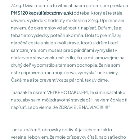
74ng. Užívala som na to vitax jahňací a potom som prešla na
PMS 120 kapsúl (abczdravia.sk)
od teba, ktorý ešte stále
užívam. Výsledok: hodnoty mi klesli na 22ng. Úprimne ani
neviem, čo okrem slov vďačnosti ti napísať. Dúfam, že aj
teba tieto výsledky potešili ako mňa. Bola to pre mňa aj
náročná cesta a nielen kvôli strave, ktorú si držím i keď,
samozrejme, som musela pred pár dňami vymyslieť v
núdzovom stave vonku iné jedlo, čo sa mi samozrejme na
druhý deň vypomstilo a tam som pochopila, že nie som
ešte pripravená a ani moje črevá, vymýšlať iné kraviny.
Čaká ma ešte preventívka za pár dní, tak uvidíme.
Taaaaakže okrem VEĽKÉHO ĎAKUJEM, že si mi ukázal ako
na to, aby sa mi môj zdravotný stav zlepšil, neviem čo viac ti
napísať. Lebo vieme, že ZDRAVIE JE NAJVIAC!!!!!!!"
Janka, máš môj obrovský obdiv. Aj ja ti chcem takto
verejne, lebo viem, že moje príspevky čítaš, napísať jedno