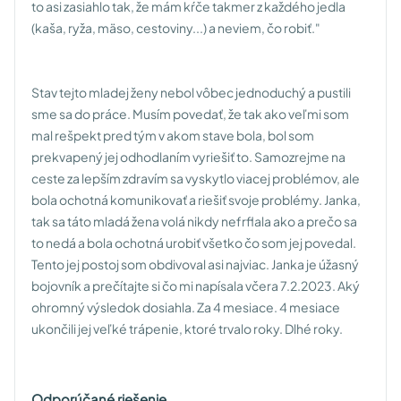
to asi zasiahlo tak, že mám kŕče takmer z každého jedla
(kaša, ryža, mäso, cestoviny...) a neviem, čo robiť."
Stav tejto mladej ženy nebol vôbec jednoduchý a pustili
sme sa do práce. Musím povedať, že tak ako veľmi som
mal rešpekt pred tým v akom stave bola, bol som
prekvapený jej odhodlaním vyriešiť to. Samozrejme na
ceste za lepším zdravím sa vyskytlo viacej problémov, ale
bola ochotná komunikovať a riešiť svoje problémy. Janka,
tak sa táto mladá žena volá nikdy nefrflala ako a prečo sa
to nedá a bola ochotná urobiť všetko čo som jej povedal.
Tento jej postoj som obdivoval asi najviac. Janka je úžasný
bojovník a prečítajte si čo mi napísala včera 7.2.2023. Aký
ohromný výsledok dosiahla. Za 4 mesiace. 4 mesiace
ukončili jej veľké trápenie, ktoré trvalo roky. Dlhé roky.
Odporúčané riešenie