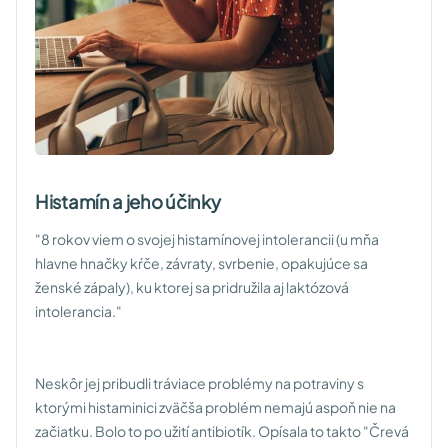
Histamín a jeho účinky
"8 rokov viem o svojej histamínovej intolerancii (u mňa
hlavne hnačky kŕče, závraty, svrbenie, opakujúce sa
ženské zápaly), ku ktorej sa pridružila aj laktózová
intolerancia."
Neskôr jej pribudli tráviace problémy na potraviny s
ktorými histaminici zväčša problém nemajú aspoň nie na
začiatku. Bolo to po užití antibiotík. Opísala to takto
"Črevá