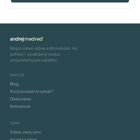
andrej
medveď
Blog o zdraví, výžive a dlhovekosti. Iný
pohľad — podložený vedou,
zrozumiteľný pre každého.
SEKCIE
Blog
Ktorý produkt si vybrať ?
Dávkovanie
Referencie
TÉMY
Srdce, cievy a krv
Imunita a zápal