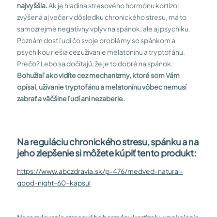
najvyššia.
Ak je hladina stresového hormónu kortizol
zvýšená aj večer v dôsledku chronického stresu, má to
samozrejme negatívny vplyv na spánok, ale aj psychiku.
Poznám dosť ľudí čo svoje problémy so spánkom a
psychikou riešia cez užívanie melatonínu a tryptofánu.
Prečo? Lebo sa dočítajú, že je to dobré na spánok.
Bohužiaľ ako vidíte cez mechanizmy, ktoré som Vám
opísal, užívanie tryptofánu a melatonínu vôbec nemusí
zabrať a väčšine ľudí ani nezaberie.
Na reguláciu chronického stresu, spánku a na
jeho zlepšenie si môžete kúpiť tento produkt:
https://www.abczdravia.sk/p-476/medved-natural-
good-night-60-kapsul