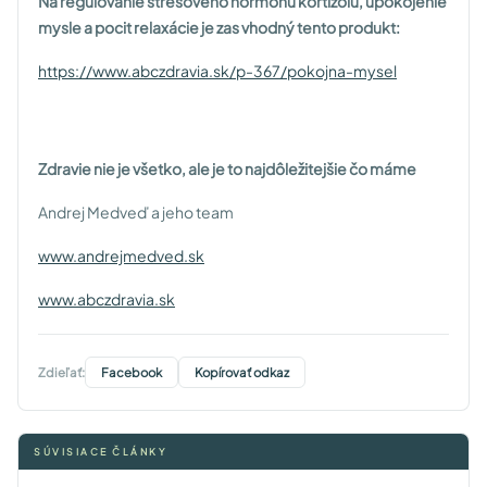
Na regulovanie stresového hormónu kortizolu, upokojenie
mysle a pocit relaxácie je zas vhodný tento produkt:
https://www.abczdravia.sk/p-367/pokojna-mysel
Zdravie nie je všetko, ale je to najdôležitejšie čo máme
Andrej Medveď a jeho team
www.andrejmedved.sk
www.abczdravia.sk
Zdieľať:
Facebook
Kopírovať odkaz
SÚVISIACE ČLÁNKY