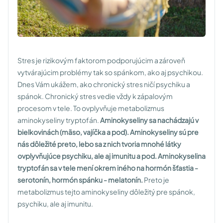
Stres je rizikovým faktorom podporujúcim a zároveň
vytvárajúcim problémy tak so spánkom, ako aj psychikou.
Dnes Vám ukážem, ako chronický stres ničí psychiku a
spánok. Chronický stres vedie vždy k zápalovým
procesom v tele. To ovplyvňuje metabolizmus
aminokyseliny tryptofán.
Aminokyseliny sa nachádzajú v
bielkovinách (mäso, vajíčka a pod). Aminokyseliny sú pre
nás dôležité preto, lebo sa z nich tvoria mnohé látky
ovplyvňujúce psychiku, ale aj imunitu a pod. Aminokyselina
tryptofán sa v tele mení okrem iného na hormón šťastia -
serotonín, hormón spánku - melatonín.
Preto je
metabolizmus tejto aminokyseliny dôležitý pre spánok,
psychiku, ale aj imunitu.