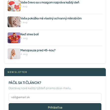
Vaše črevo sa s mozgom rozpráva každý deň
7. aug
Vaša pokožka má vlastný ochranný mikrobióm
7. aug
Keď stres bolí
5. aug
Menopauza pred 45-kou?
4. aug
NEWSLETTER
PÁČIL SA TI ČLÁNOK?
Dostávaj nové každý týždeň priamo do e-mailu.
Prihlásiť sa