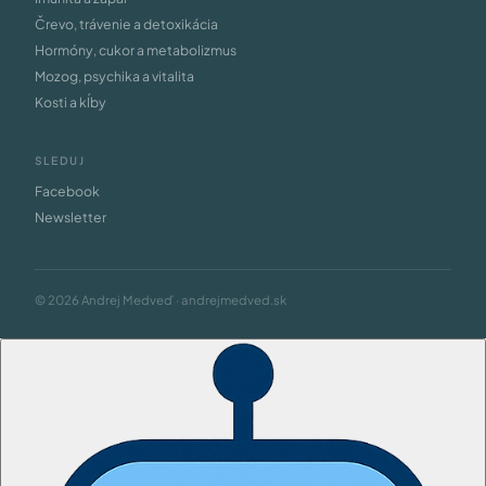
Črevo, trávenie a detoxikácia
Hormóny, cukor a metabolizmus
Mozog, psychika a vitalita
Kosti a kĺby
SLEDUJ
Facebook
Newsletter
© 2026 Andrej Medveď · andrejmedved.sk