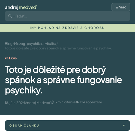
andrej
medveď
☰ Viac
INÝ POHĽAD NA ZDRAVIE A CHOROBU
Blog
/
Mozog, psychika a vitalita
/
Toto je dôležité pre dobrý spánok a správne fungovanie psychiky.
BLOG
Toto je dôležité pre dobrý
spánok a správne fungovanie
psychiky.
⏱ 3 min čítania
👁 104 zobrazení
18. júla 2024
Andrej Medveď
OBSAH ČLÁNKU