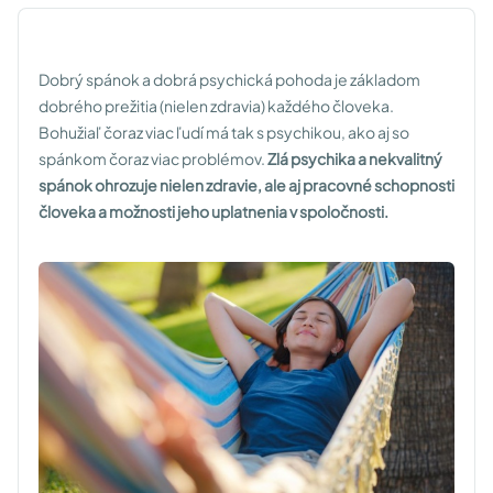
Dobrý spánok a dobrá psychická pohoda je základom
dobrého prežitia (nielen zdravia) každého človeka.
Bohužiaľ čoraz viac ľudí má tak s psychikou, ako aj so
spánkom čoraz viac problémov.
Zlá psychika a nekvalitný
spánok ohrozuje nielen zdravie, ale aj pracovné schopnosti
človeka a možnosti jeho uplatnenia v spoločnosti.