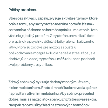
Príčiny problému
Stres cez aktiváciu zápalu, zvyšuje aktivitu enzýmov, ktoré
bránia tomu, aby sa tryptofán menil na hormón šťastia -
serotonín a následne na hormón spánku - melatonín.
Toto
však nie je jediný problém. Z tryptofánu nevznikajú tieto
pre spánok a psychiku dôležité látky, ale vznikajú z neho
látky, ktoré sú toxické pre mozog a spúšťajú
poškodzovanie mozgu! Ak ľudia neriešia stres, zápal, ale
dodávajú len viacej tryptofánu, môžu dokonca podporiť
svoje problémy s psychikou.
Zdravý spánkový cyklus je riadený mnohými látkami,
nielen melatonínom. Preto si mnohí ľudia nevedia spánok
napraviť ani užívaním melatonínu. Aby spánok prebehol
dobre, musí sa na začiatok spánku znížiť stresová reakcia.
Naopak ráno musí byť hladina stresových hormónov