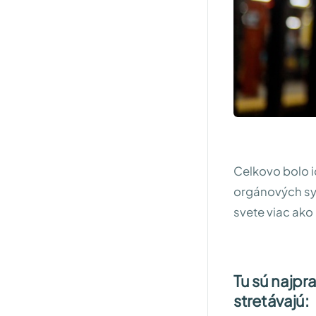
Celkovo bolo i
orgánových sys
svete viac ako
Tu sú najpr
stretávajú: