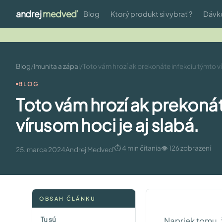
andrej
medveď
Blog
Ktorý produkt si vybrať ?
Dávk
Blog
/
Imunita a zápal
/
Toto vám hrozí ak prekonáte infekciu týmto ví
BLOG
Toto vám hrozí ak prekonát
vírusom hoci je aj slabá.
⏱ 4 min čítania
👁 126 zobrazení
25. marca 2024
Andrej Medveď
OBSAH ČLÁNKU
Tu sú
Napriek tomu, 