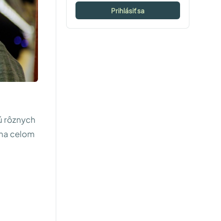
Prihlásiť sa
ú rôznych
 na celom