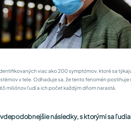
dentifikovaných viac ako 200 symptómov, ktoré sa týkaj
témov v tele. Odhaduje sa, že tento fenomén postihuje
 65 miliónov ľudí a ich počet každým dňom narastá.
avdepodobnejšie následky, s ktorými sa ľudia