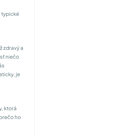
 typické
ž zdravý a
osť niečo
nás
ticky, je
, ktorá
 prečo ho