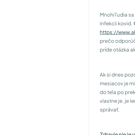
Mnohí ľudia sa 
infekcii kovid.
https://www.a
prečo odporúča
príde otázka ak
Ak si dnes poz
mesiacov je mi
do tela po pre
vlastne je, je
správať.
Zdravie nie je 