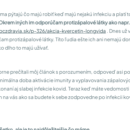
ma pýtajú čo majú robiť keď majú nejakú infekciu a platí to
Okrem iných im odporúčam protizápalové látky ako napr.
bczdravia.sk/p-326/akcia-kvercetin-longvida
. Dnes už 
m protizápalové látky. Títo ľudia ešte ich ani nemajú do
o dlho to majú užívať.
orne prečítali môj článok s porozumením, odpoveď asi po
nimálna doba aktivácie imunity a vyplavovania zápalovýc
konaní aj slabej infekcie kovid. Teraz keď máte vedomosti
 len na vás ako sa budete k sebe zodpovedne po infekcii ko
všetko, ale je to najdôležitejšie čo máme