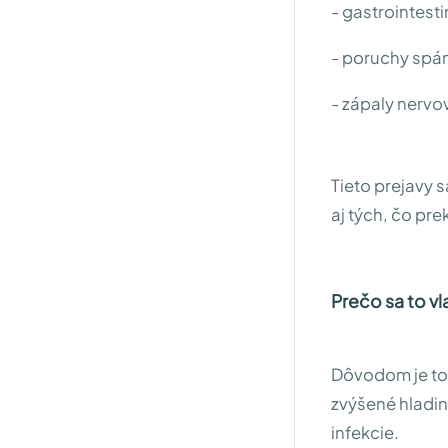
- gastrointest
- poruchy spá
- zápaly nervo
Tieto prejavy s
aj tých, čo pre
Prečo sa to vl
Dôvodom je to,
zvýšené hladiny
infekcie.