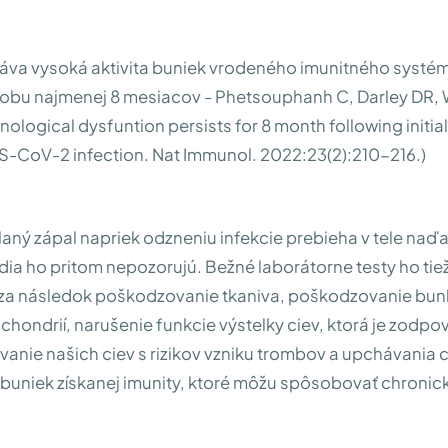
áva vysoká aktivita buniek vrodeného imunitného systé
dobu najmenej 8 mesiacov - Phetsouphanh C, Darley DR, 
nological dysfuntion persists for 8 month following initia
-CoV-2 infection. Nat Immunol. 2022:23(2):210-216.)
laný zápal napriek odzneniu infekcie prebieha v tele naďa
udia ho pritom nepozorujú. Bežné laborátorne testy ho tie
á za následok poškodzovanie tkaniva, poškodzovanie bu
ochondrií, narušenie funkcie výstelky ciev, ktorá je zodp
anie našich ciev s rizikov vzniku trombov a upchávania ci
i buniek získanej imunity, ktoré môžu spôsobovať chronic
.