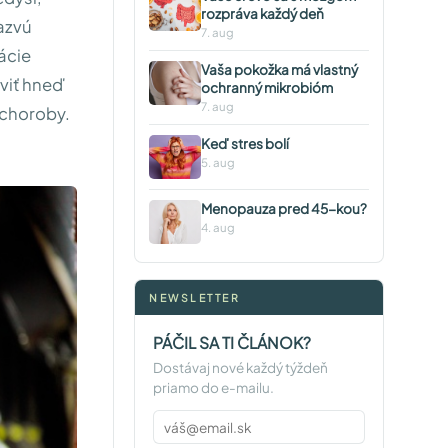
rozpráva každý deň
azvú
7. aug
ácie
Vaša pokožka má vlastný
aviť hneď
ochranný mikrobióm
7. aug
 choroby.
Keď stres bolí
5. aug
Menopauza pred 45-kou?
4. aug
NEWSLETTER
PÁČIL SA TI ČLÁNOK?
Dostávaj nové každý týždeň
priamo do e-mailu.