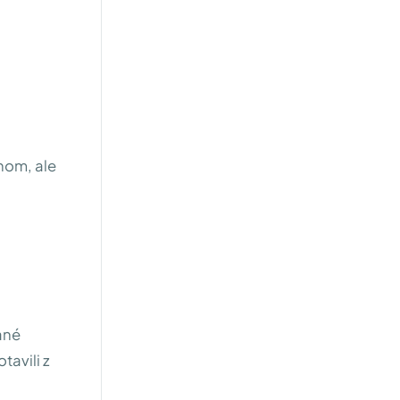
ehom, ale
ané
tavili z