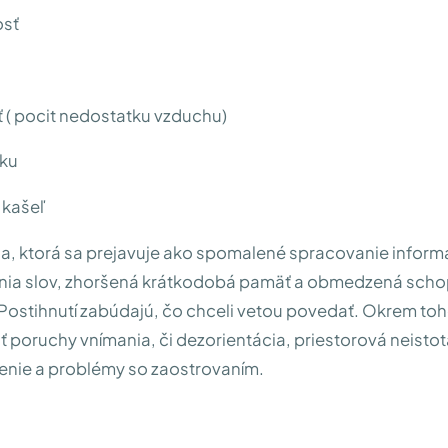
osť
 ( pocit nedostatku vzduchu)
íku
 kašeľ
, ktorá sa prejavuje ako spomalené spracovanie informá
nia slov, zhoršená krátkodobá pamäť a obmedzená sch
Postihnutí zabúdajú, čo chceli vetou povedať. Okrem toh
 poruchy vnímania, či dezorientácia, priestorová neistot
enie a problémy so zaostrovaním.