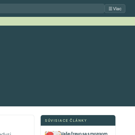
☰ Viac
SÚVISIACE ČLÁNKY
edysi,
Vaše črevo sa s mozgom