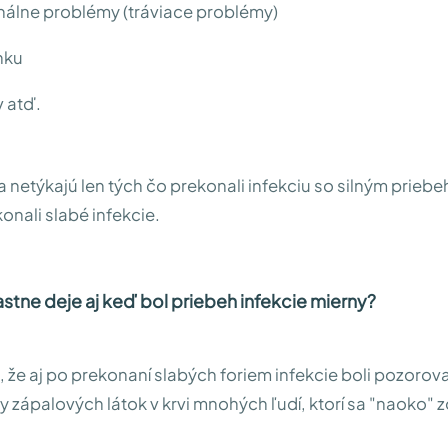
inálne problémy (tráviace problémy)
nku
v atď.
a netýkajú len tých čo prekonali infekciu so silným prieb
konali slabé infekcie.
astne deje aj keď bol priebeh infekcie mierny?
 že aj po prekonaní slabých foriem infekcie boli pozorov
 zápalových látok v krvi mnohých ľudí, ktorí sa "naoko" zo