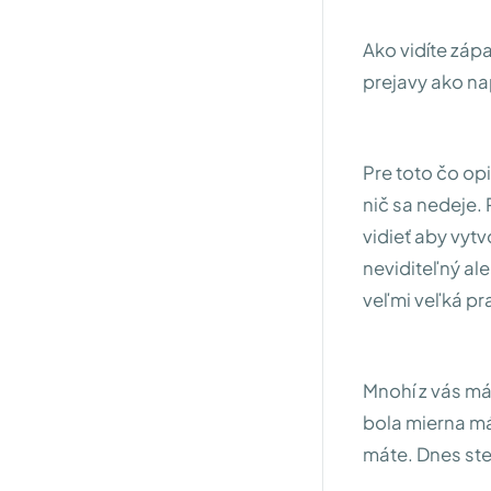
Ako vidíte záp
prejavy ako na
Pre toto čo opi
nič sa nedeje. 
vidieť aby vytv
neviditeľný al
veľmi veľká pr
Mnohí z vás m
bola mierna má
máte. Dnes st