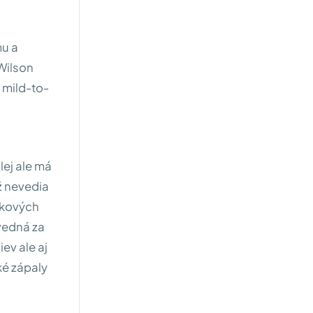
mu a
Wilson
l mild-to-
lej ale má
ž nevedia
nkových
ovedná za
ev ale aj
ké zápaly