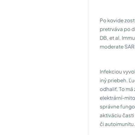
Po kovide zost
pretrváva po 
DB, et al. Immu
moderate SARS
Infekciou vyvo
iný priebeh. Ľ
odhaliť. To m
elektrární-mit
správne fungov
aktiváciu čast
či autoimunitu