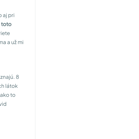
 aj pri
 toto
viete
ma a už mi
znajú. 8
h látok
 ako to
vid