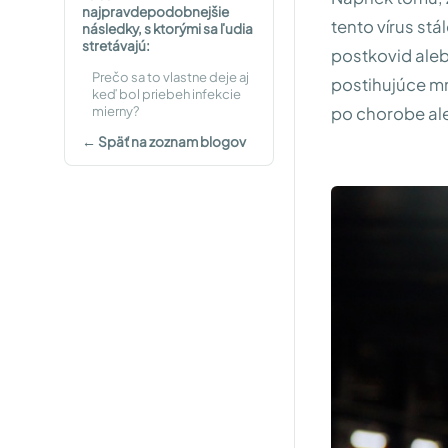
najpravdepodobnejšie
tento vírus st
následky, s ktorými sa ľudia
stretávajú:
postkovid ale
Prečo sa to vlastne deje aj
postihujúce mn
keď bol priebeh infekcie
mierny?
po chorobe ale
← Späť na zoznam blogov