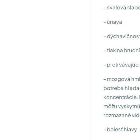
- svalová slab
- únava
- dýchavičnosť
- tlak na hrudn
- pretrvávajúci
- mozgová hmla
potreba hľada
koncentrácie. 
môžu vyskytnúť
rozmazané vid
- bolesť hlavy