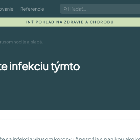
ovanie
Referencie
INÝ POHĽAD NA ZDRAVIE A CHOROBU
rusom hoci je aj slabá.
e infekciu týmto
že sa infekcia vírusom korony už nespája s panikou ako k