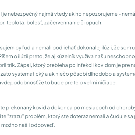
al je nebezpečný najmä vtedy ak ho nepozorujeme - nemá
pr. teplota, bolesť, začervennanie či opuch.
sujem by ľudia nemali podliehať dokonalej ilúzii, že som u
Píšem o ilúzii preto, že aj kúzelník využíva našu neschopn
oril trik. Zápal, ktorý prebieha po infekcii kovidom je pre 
e zato systematický a ak niečo pôsobí dlhodobo a systema
avdepodobnosť že to bude pre telo veľmi ničiace.
áte prekonaný kovid a dokonca po mesiacoch od choroby
te "zrazu" problém, ktorý ste doteraz nemali a čuduje sa
e možno našli odpoveď.