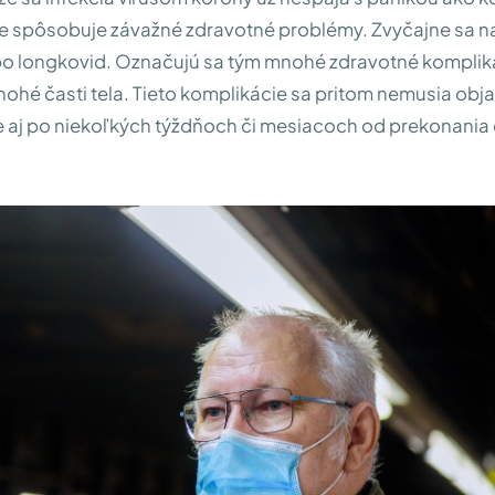
ále spôsobuje závažné zdravotné problémy. Zvyčajne sa n
bo longkovid. Označujú sa tým mnohé zdravotné komplik
ohé časti tela. Tieto komplikácie sa pritom nemusia obj
 aj po niekoľkých týždňoch či mesiacoch od prekonania