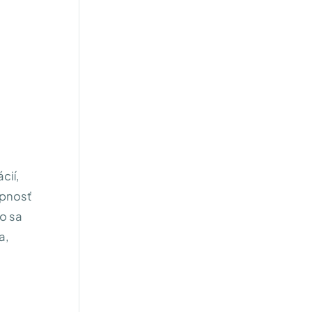
cií,
opnosť
o sa
a,