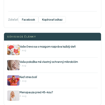
Zdieľať:
Facebook
Kopírovať odkaz
SÚVISIACE ČLÁNKY
Vaše črevo sa s mozgom rozpráva každý deň
7. aug
Vaša pokožka má vlastný ochranný mikrobióm
7. aug
Keď stres bolí
5. aug
Menopauza pred 45-kou?
4. aug