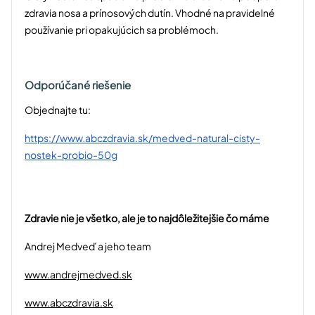
zdravia nosa a prínosových dutín. Vhodné na pravidelné
používanie pri opakujúcich sa problémoch.
Odporúčané riešenie
Objednajte tu:
https://www.abczdravia.sk/medved-natural-cisty-
nostek-probio-50g
Zdravie nie je všetko, ale je to najdôležitejšie čo máme
Andrej Medveď a jeho team
www.andrejmedved.sk
www.abczdravia.sk