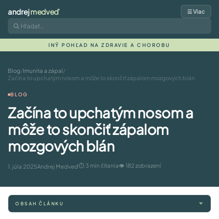
andrej
medveď
☰ Viac
INÝ POHĽAD NA ZDRAVIE A CHOROBU
Blog
/
Imunita a zápal
/
Začína to upchatým nosom a môže to skončiť zápalom mozgových blán
BLOG
Začína to upchatým nosom a
môže to skončiť zápalom
mozgových blán
⏱ 3 min čítania
👁 182 zobrazení
1. júla 2025
Andrej Medveď
OBSAH ČLÁNKU