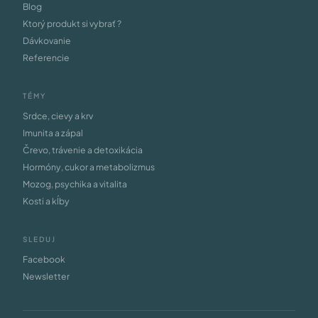
Blog
Ktorý produkt si vybrať ?
Dávkovanie
Referencie
TÉMY
Srdce, cievy a krv
Imunita a zápal
Črevo, trávenie a detoxikácia
Hormóny, cukor a metabolizmus
Mozog, psychika a vitalita
Kosti a kĺby
SLEDUJ
Facebook
Newsletter