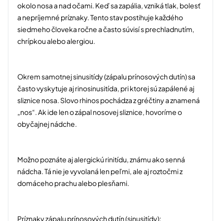
okolo nosa a nad očami. Keď sa zapália, vzniká tlak, bolesť
a nepríjemné príznaky. Tento stav postihuje každého
siedmeho človeka ročne a často súvisí s prechladnutím,
chrípkou alebo alergiou.
Okrem samotnej sinusitídy (zápalu prínosových dutín) sa
často vyskytuje aj rinosinusitída, pri ktorej sú zapálené aj
sliznice nosa. Slovo rhinos pochádza z gréčtiny a znamená
„nos“. Ak ide len o zápal nosovej sliznice, hovoríme o
obyčajnej nádche.
Možno poznáte aj alergickú rinitídu, známu ako senná
nádcha. Tá nie je vyvolaná len peľmi, ale aj roztočmi z
domáceho prachu alebo plesňami.
Príznaky zápalu prínosových dutín (sinusitídy):