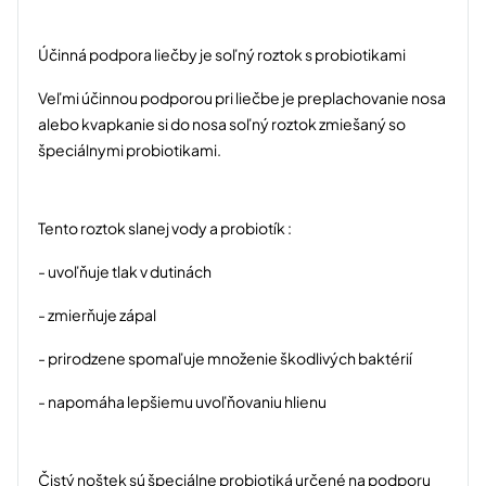
Účinná podpora liečby je soľný roztok s probiotikami
Veľmi účinnou podporou pri liečbe je preplachovanie nosa
alebo kvapkanie si do nosa soľný roztok zmiešaný so
špeciálnymi probiotikami.
Tento roztok slanej vody a probiotík :
- uvoľňuje tlak v dutinách
- zmierňuje zápal
- prirodzene spomaľuje množenie škodlivých baktérií
- napomáha lepšiemu uvoľňovaniu hlienu
Čistý noštek sú špeciálne probiotiká určené na podporu