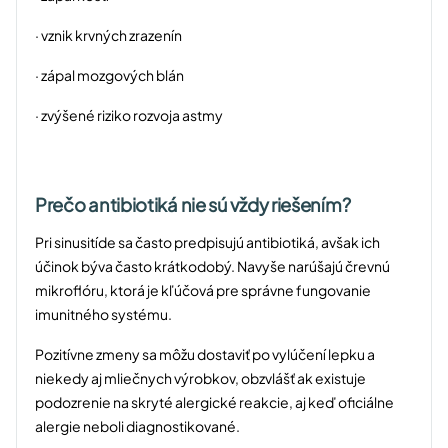
· vznik krvných zrazenín
· zápal mozgových blán
· zvýšené riziko rozvoja astmy
Prečo antibiotiká nie sú vždy riešením?
Pri sinusitíde sa často predpisujú antibiotiká, avšak ich
účinok býva často krátkodobý. Navyše narúšajú črevnú
mikroflóru, ktorá je kľúčová pre správne fungovanie
imunitného systému.
Pozitívne zmeny sa môžu dostaviť po vylúčení lepku a
niekedy aj mliečnych výrobkov, obzvlášť ak existuje
podozrenie na skryté alergické reakcie, aj keď oficiálne
alergie neboli diagnostikované.