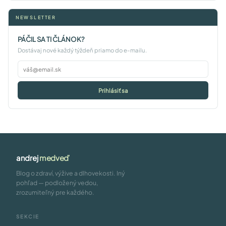
NEWSLETTER
PÁČIL SA TI ČLÁNOK?
Dostávaj nové každý týždeň priamo do e-mailu.
Prihlásiť sa
andrej
medveď
Blog o zdraví, výžive a dlhovekosti. Iný
pohľad — podložený vedou,
zrozumiteľný pre každého.
SEKCIE