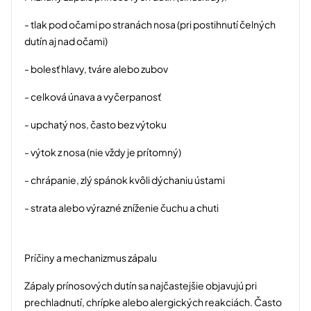
- tlak pod očami po stranách nosa (pri postihnutí čelných
dutín aj nad očami)
- bolesť hlavy, tváre alebo zubov
- celková únava a vyčerpanosť
- upchatý nos, často bez výtoku
- výtok z nosa (nie vždy je prítomný)
- chrápanie, zlý spánok kvôli dýchaniu ústami
- strata alebo výrazné zníženie čuchu a chuti
Príčiny a mechanizmus zápalu
Zápaly prínosových dutín sa najčastejšie objavujú pri
prechladnutí, chrípke alebo alergických reakciách. Často