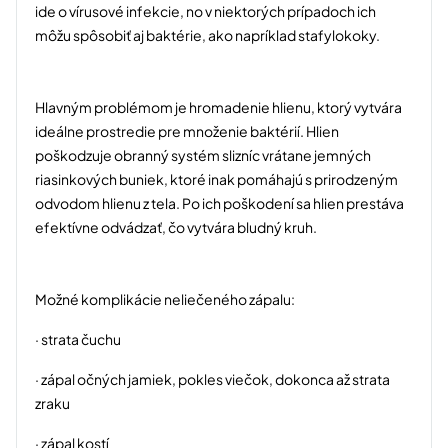
ide o vírusové infekcie, no v niektorých prípadoch ich
môžu spôsobiť aj baktérie, ako napríklad stafylokoky.
Hlavným problémom je hromadenie hlienu, ktorý vytvára
ideálne prostredie pre množenie baktérií. Hlien
poškodzuje obranný systém slizníc vrátane jemných
riasinkových buniek, ktoré inak pomáhajú s prirodzeným
odvodom hlienu z tela. Po ich poškodení sa hlien prestáva
efektívne odvádzať, čo vytvára bludný kruh.
Možné komplikácie neliečeného zápalu:
· strata čuchu
· zápal očných jamiek, pokles viečok, dokonca až strata
zraku
· zápal kostí