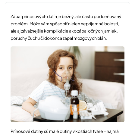
Zápal prínosových dutín je bežný, ale často podceňovaný
problém. Môže vám spôsobiť nielen nepríjemné bolesti,
ale aj závažnejšie komplikácie ako zápal očných jamiek,
poruchy čuchu či dokonca zápal mozgových blán.
Prínosové dutiny sú malé dutiny v kostiach tváre – najmä