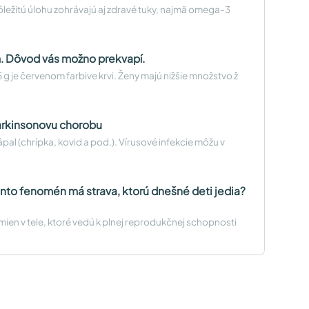
dôležitú úlohu zohrávajú aj zdravé tuky, najmä omega-3
om. Dôvod vás možno prekvapí.
g je červenom farbive krvi. Ženy majú nižšie množstvo ž
arkinsonovu chorobu
pal (chrípka, kovid a pod.). Vírusové infekcie môžu v
ento fenomén má strava, ktorú dnešné deti jedia?
mien v tele, ktoré vedú k plnej reprodukčnej schopnosti