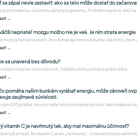
 sa zápal nevie zastaviť: ako sa telo môže dostať do začarov
l je prirodzenou súčasťou obrany organizmu. Problém nastáva, keď sa 
aziť →
väčší nepriateľ mozgu možno nie je vek. Je ním strata energie
k mozog nestarne preto, že odumierajú nervové bunky, ale preto, že i
aziť →
ite sa unavená bez dôvodu?
vie žien nie je len o hormónoch. Dôležitú úlohu zohráva aj táto látka...
aziť →
 čo pomáha našim bunkám vyrábať energiu, môže zároveň ovply
avuje zaujímavé súvislosti.
zým Q10 je látka, ktorú si naše telo prirodzene vytvára. Nachádza sa 
aziť →
rý vitamín C je navrhnutý tak, aby mal maximálnu účinnosť?
ina ľudí si myslí, že vitamín C je len „na imunitu“. V skutočnosti je veľmi d