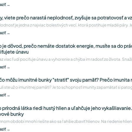
aziť →
y, viete prečo narastá neplodnosť, zvyšuje sa potratovosť a v
odnosť je jedna z najviac bolestivých vecí, ktorá postihuje mladé páry.
aziť →
o je dôvod, prečo nemáte dostatok energie, musíte sa do prác
iťujete únavu
z viac ľudí pociťuje únavu a vyhorenie a chýba im radosť zo života. Snažia 
aziť →
čo môžu imunitné bunky "stratiť" svoju pamäť? Prečo imunita 
li ste už o imunitnej pamäti? Je to schopnosť imunity zapamätať si patog
aziť →
o prírodná látka riedi hustý hlien a uľahčuje jeho vykašliavanie
vové bunky
mnom období mnohí riešite ako sa ľahšie zbaviť hlienov. Na riedenie hlien
aziť →