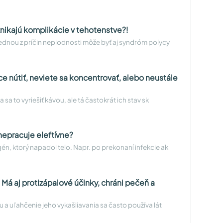
znikajú komplikácie v tehotenstve?!
 Jednou z príčin neplodnosti môže byť aj syndróm polycy
e nútiť, neviete sa koncentrovať, alebo neustále
sa to vyriešiť kávou, ale tá častokrát ich stav sk
nepracuje eleftívne?
én, ktorý napadol telo. Napr. po prekonaní infekcie ak
. Má aj protizápalové účinky, chráni pečeň a
u a uľahčenie jeho vykašliavania sa často používa lát