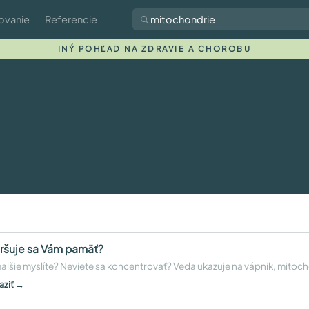
ovanie
Referencie
INÝ POHĽAD NA ZDRAVIE A CHOROBU
ršuje sa Vám pamäť?
lšie myslíte? Neviete sa koncentrovať? Veda ukazuje na vápnik, mitocho
aziť →