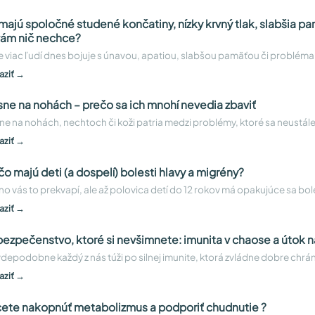
majú spoločné studené končatiny, nízky krvný tlak, slabšia pa
vám nič nechce?
e viac ľudí dnes bojuje s únavou, apatiou, slabšou pamäťou či probléma
aziť →
sne na nohách – prečo sa ich mnohí nevedia zbaviť
ne na nohách, nechtoch či koži patria medzi problémy, ktoré sa neustá
aziť →
čo majú deti (a dospelí) bolesti hlavy a migrény?
o vás to prekvapí, ale až polovica detí do 12 rokov má opakujúce sa bolesti
aziť →
ezpečenstvo, ktoré si nevšimnete: imunita v chaose a útok n
depodobne každý z nás túži po silnej imunite, ktorá zvládne dobre chr
aziť →
ete nakopnúť metabolizmus a podporiť chudnutie ?