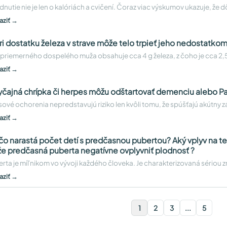
nutie nie je len o kalóriách a cvičení. Čoraz viac výskumov ukazuje, že 
aziť →
pri dostatku železa v strave môže telo trpieť jeho nedostatk
 priemerného dospelého muža obsahuje cca 4 g železa, z čoho je cca 2,5 
aziť →
čajná chrípka či herpes môžu odštartovať demenciu alebo P
sové ochorenia nepredstavujú riziko len kvôli tomu, že spúšťajú akútny zá
aziť →
čo narastá počet detí s predčasnou pubertou? Aký vplyv na t
e predčasná puberta negatívne ovplyvniť plodnosť ?
rta je míľnikom vo vývoji každého človeka. Je charakterizovaná sériou z
aziť →
1
2
3
...
5