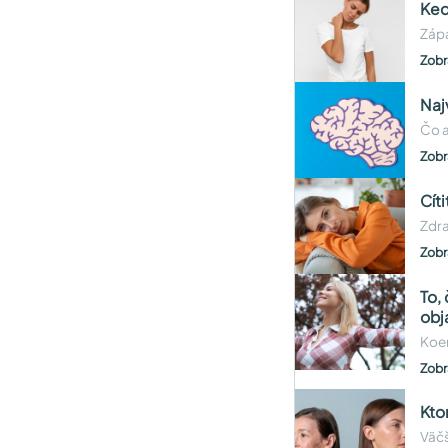
Keď
Zápa
Zobr
Naj
Čo a
Zobr
Cít
Zdra
Zobr
To,
obj
Koen
Zobr
Kto
Väčš