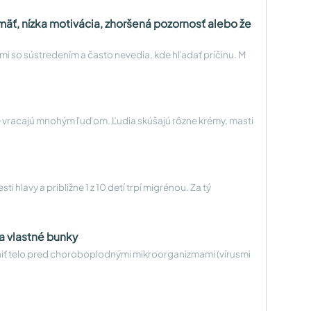
mäť, nízka motivácia, zhoršená pozornosť alebo že
mi so sústredením a často nevedia, kde hľadať príčinu. M
le vracajú mnohým ľuďom. Ľudia skúšajú rôzne krémy, masti
 hlavy a približne 1 z 10 detí trpí migrénou. Za tý
a vlastné bunky
ániť telo pred choroboplodnými mikroorganizmami (vírusmi