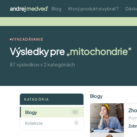
andrej
medveď
Blog
Ktorý produkt si vybrať ?
Dávk
VYHĽADÁVANIE
Výsledky pre
„mitochondrie"
87 výsledkov v 2 kategóriách
Blogy
KATEGÓRIA
Zho
Blogy
82
Poma
Kolekcie
5
Zobr