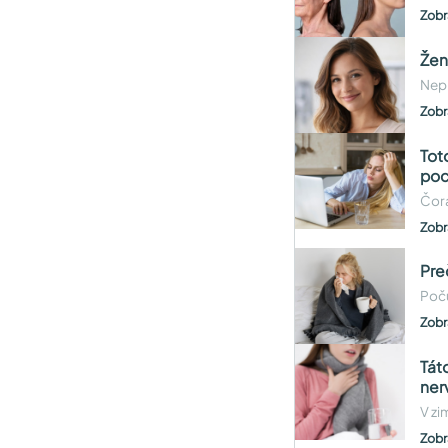
Zobr
Žen
Nepl
Zobr
Tot
poc
Čora
Zobr
Pre
Poču
Zobr
Tát
ner
V zi
Zobr