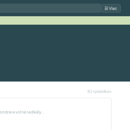
☰ Viac
82 výsledkov
ndrie a voľné radikály...