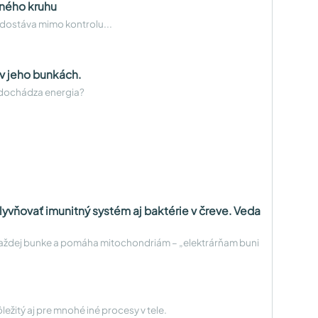
aného kruhu
dostáva mimo kontrolu...
 v jeho bunkách.
m dochádza energia?
vňovať imunitný systém aj baktérie v čreve. Veda
v každej bunke a pomáha mitochondriám – „elektrárňam buni
ôležitý aj pre mnohé iné procesy v tele.