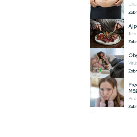
Chud
Zobr
Aj 
Telo
Zobr
Oby
Víru
Zobr
Pre
Môž
Pube
Zobr