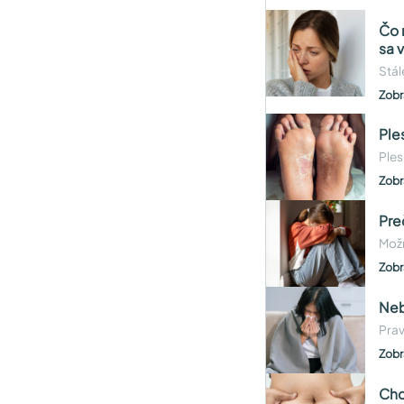
Čo 
sa 
Stál
Zobr
Ple
Ples
Zobr
Pre
Možn
Zobr
Neb
Prav
Zobr
Chc