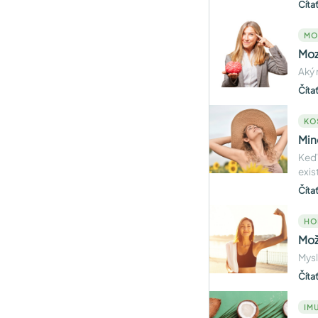
Číta
MO
Moz
Aký 
Číta
KO
Min
Keď 
exis
Číta
HO
Mož
Mysl
Číta
IMU