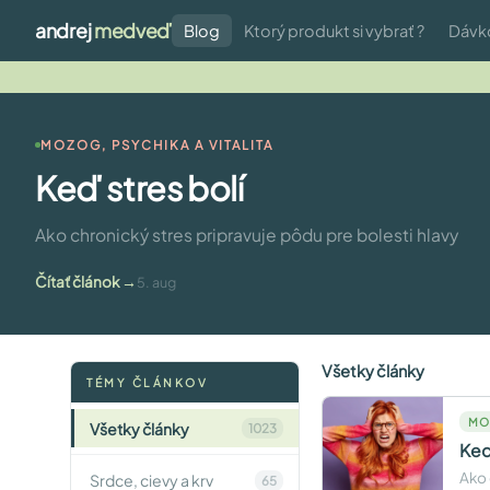
andrej
medveď
Blog
Ktorý produkt si vybrať ?
Dávk
MOZOG, PSYCHIKA A VITALITA
Keď stres bolí
Ako chronický stres pripravuje pôdu pre bolesti hlavy
Čítať článok
5. aug
Všetky články
TÉMY ČLÁNKOV
MO
Všetky články
1023
Keď
Ako 
Srdce, cievy a krv
65