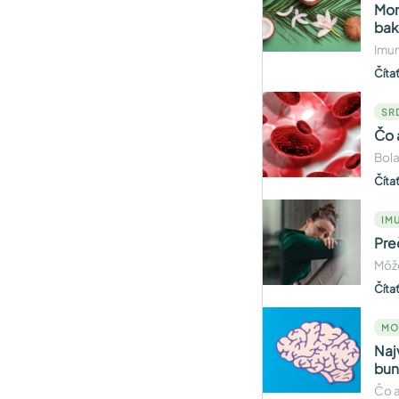
Mon
bak
Imun
Číta
SR
Čo 
Bola
Číta
IMU
Pre
Môže
Číta
MO
Naj
bun
Čo a