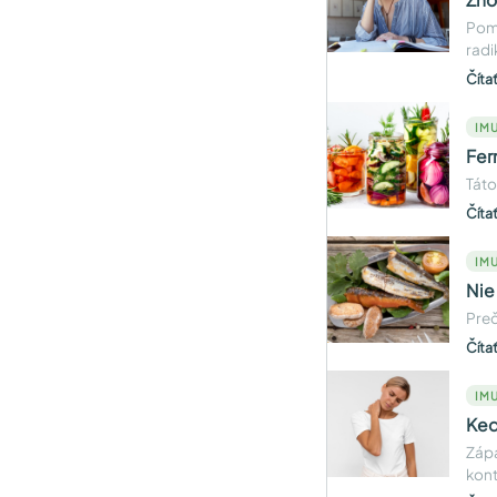
Poma
radik
Číta
IMU
Fer
Táto
Číta
IMU
Nie
Preč
Číta
IMU
Keď
Zápa
kont