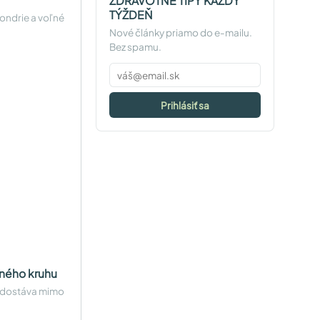
ZDRAVOTNÉ TIPY KAŽDÝ
TÝŽDEŇ
ondrie a voľné
Nové články priamo do e-mailu.
Bez spamu.
Prihlásiť sa
aného kruhu
a dostáva mimo