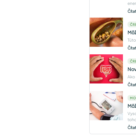
ener
Číta
ČR
Môž
Túto
Číta
ČR
Nov
Ako 
Číta
MO
Môž
Vyso
toho
Číta