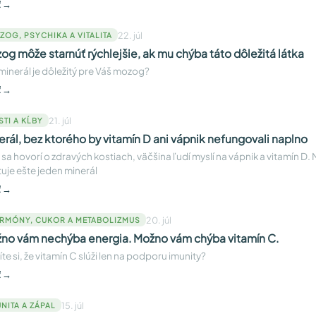
ť →
22. júl
ZOG, PSYCHIKA A VITALITA
og môže starnúť rýchlejšie, ak mu chýba táto dôležitá látka
minerál je dôležitý pre Váš mozog?
ť →
21. júl
STI A KĹBY
erál, bez ktorého by vitamín D ani vápnik nefungovali naplno
sa hovorí o zdravých kostiach, väčšina ľudí myslí na vápnik a vitamín D. 
tuje ešte jeden minerál
ť →
20. júl
RMÓNY, CUKOR A METABOLIZMUS
no vám nechýba energia. Možno vám chýba vitamín C.
íte si, že vitamín C slúži len na podporu imunity?
ť →
15. júl
NITA A ZÁPAL