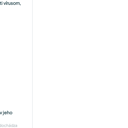
i vírusom,
v jeho
m dochádza