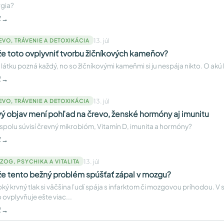
gia?
ť →
13. júl
EVO, TRÁVENIE A DETOXIKÁCIA
e toto ovplyvniť tvorbu žlčníkových kameňov?
 látku pozná každý, no so žlčníkovými kameňmi si ju nespája nikto. O akú 
ť →
13. júl
EVO, TRÁVENIE A DETOXIKÁCIA
ý objav mení pohľad na črevo, ženské hormóny aj imunitu
spolu súvisí črevný mikrobióm, Vitamín D, imunita a hormóny?
ť →
13. júl
ZOG, PSYCHIKA A VITALITA
e tento bežný problém spúšťať zápal v mozgu?
ký krvný tlak si väčšina ľudí spája s infarktom či mozgovou príhodou. V
 ovplyvňuje ešte viac...
ť →