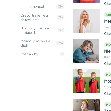
Číta
Imunita a zápal
434
Črevo, trávenie a
SR
196
detoxikácia
Men
Zvyš
Hormóny, cukor a
97
metabolizmus
Číta
Mozog, psychika a
224
HO
vitalita
Nie
Kosti a kĺby
7
Keď 
Číta
MO
Moz
Špor
Číta
MO
Zho