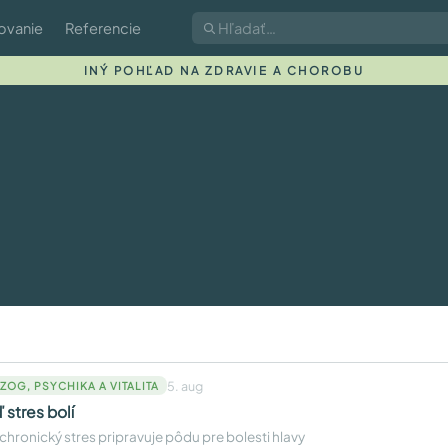
ovanie
Referencie
INÝ POHĽAD NA ZDRAVIE A CHOROBU
5. aug
ZOG, PSYCHIKA A VITALITA
 stres bolí
chronický stres pripravuje pôdu pre bolesti hlavy