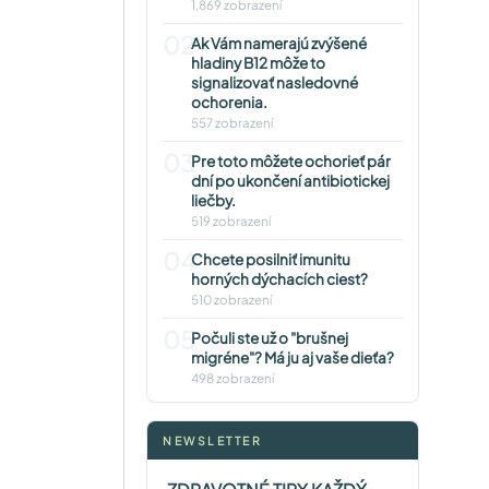
1,869 zobrazení
02
Ak Vám namerajú zvýšené
hladiny B12 môže to
signalizovať nasledovné
ochorenia.
557 zobrazení
03
Pre toto môžete ochorieť pár
dní po ukončení antibiotickej
liečby.
519 zobrazení
04
Chcete posilniť imunitu
horných dýchacích ciest?
510 zobrazení
05
Počuli ste už o "brušnej
migréne"? Má ju aj vaše dieťa?
498 zobrazení
NEWSLETTER