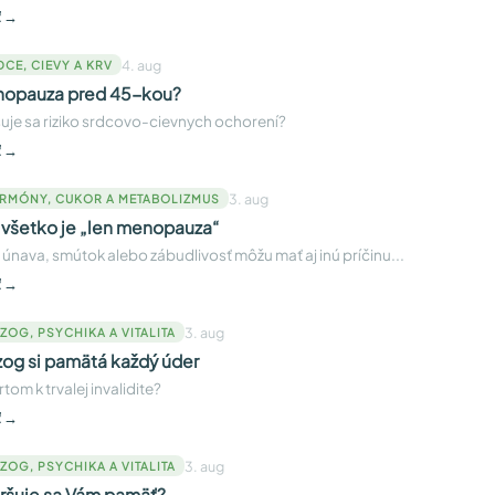
ť →
4. aug
DCE, CIEVY A KRV
opauza pred 45-kou?
uje sa riziko srdcovo-cievnych ochorení?
ť →
3. aug
RMÓNY, CUKOR A METABOLIZMUS
 všetko je „len menopauza“
únava, smútok alebo zábudlivosť môžu mať aj inú príčinu...
ť →
3. aug
ZOG, PSYCHIKA A VITALITA
og si pamätá každý úder
tom k trvalej invalidite?
ť →
3. aug
ZOG, PSYCHIKA A VITALITA
ršuje sa Vám pamäť?