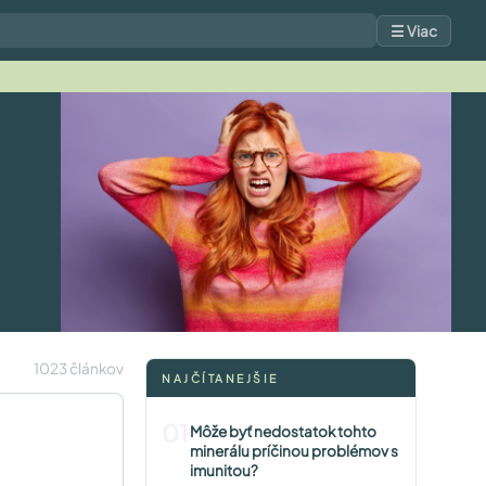
☰ Viac
1023 článkov
NAJČÍTANEJŠIE
01
Môže byť nedostatok tohto
minerálu príčinou problémov s
imunitou?