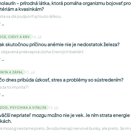
olaurín – prírodná látka, ktorá pomáha organizmu bojovať prot
tériám a kvasinkám?
ita sa dá podporiť aj touto látkou.
ť →
14. júl
DCE, CIEVY A KRV
ak skutočnou príčinou anémie nie je nedostatok železa?
 objavená prekvapivá úloha črevných baktérií
ť →
13. júl
NITA A ZÁPAL
čo dnes pribúda úzkosť, stres a problémy so sústredením?
 za to imunita?!
ť →
13. júl
ZOG, PSYCHIKA A VITALITA
väčší nepriateľ mozgu možno nie je vek. Je ním strata energie 
kách.
k mozog nestarne preto, že odumierajú nervové bunky, ale preto, že i