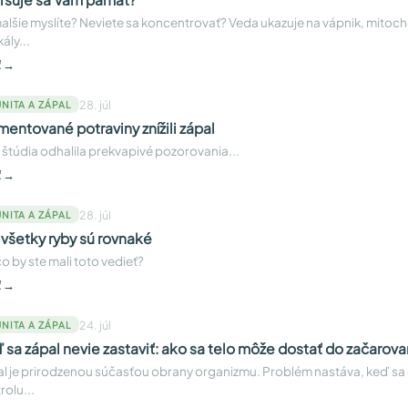
lšie myslíte? Neviete sa koncentrovať? Veda ukazuje na vápnik, mitoch
ály...
ť →
28. júl
NITA A ZÁPAL
mentované potraviny znížili zápal
 štúdia odhalila prekvapivé pozorovania...
ť →
28. júl
NITA A ZÁPAL
 všetky ryby sú rovnaké
o by ste mali toto vedieť?
ť →
24. júl
NITA A ZÁPAL
 sa zápal nevie zastaviť: ako sa telo môže dostať do začarov
l je prirodzenou súčasťou obrany organizmu. Problém nastáva, keď s
rolu...