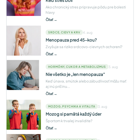
Keď stres bolí
Ako chronický stres pripravuje pôdu pre bolesti
hlavy
Čítať →
4. aug
SRDCE, CIEVY A KRV
Menopauza pred 45-kou?
Zvyšuje sa riziko srdcovo-cievnych ochorení?
Čítať →
3. aug
HORMÓNY, CUKOR A METABOLIZMUS
Nie všetko je „len menopauza“
Keď únava, smútok alebo zábudlivosť môžu mať
aj inú príčinu...
Čítať →
3. aug
MOZOG, PSYCHIKA A VITALITA
Mozog si pamätá každý úder
Športom k trvalej invalidite?
Čítať →