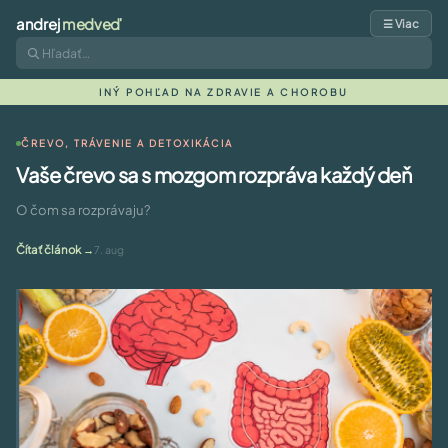
andrej
medveď
☰ Viac
INÝ POHĽAD NA ZDRAVIE A CHOROBU
ČREVO, TRÁVENIE A DETOXIKÁCIA
Vaše črevo sa s mozgom rozpráva každý deň
O čom sa rozprávaju?
Čítať článok
7. aug