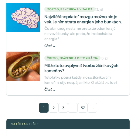
13. júl
MOZOG, PSYCHIKA A VITALITA
Najväčší nepriateľ mozgu možno nie je
vek. Je ním strata energie v jeho bunkách.
Čo ak mozog nestarne preto, že odumierajú
nervové bunky, ale preto, že im dochádza
energia?
Čítať →
13. júl
ČREVO, TRÁVENIE A DETOXIKÁCIA
Môže toto ovplyvniť tvorbu žlčníkových
kameňov?
Túto látku pozná každý, no so žlčníkovými
kameňmi si ju nespája nikto. O akú látku ide?
Čítať →
1
2
3
…
57
→
NAJČÍTANEJŠIE