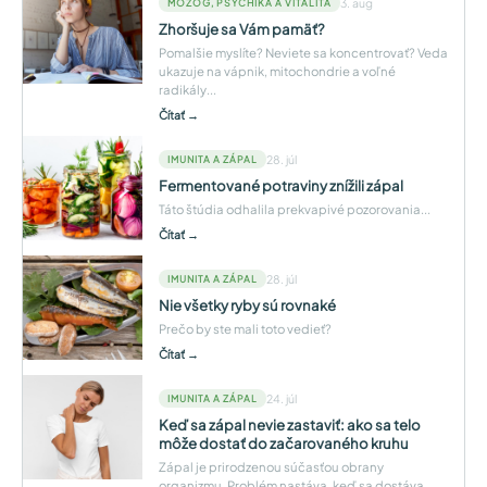
3. aug
MOZOG, PSYCHIKA A VITALITA
Zhoršuje sa Vám pamäť?
Pomalšie myslíte? Neviete sa koncentrovať? Veda
ukazuje na vápnik, mitochondrie a voľné
radikály...
Čítať →
28. júl
IMUNITA A ZÁPAL
Fermentované potraviny znížili zápal
Táto štúdia odhalila prekvapivé pozorovania...
Čítať →
28. júl
IMUNITA A ZÁPAL
Nie všetky ryby sú rovnaké
Prečo by ste mali toto vedieť?
Čítať →
24. júl
IMUNITA A ZÁPAL
Keď sa zápal nevie zastaviť: ako sa telo
môže dostať do začarovaného kruhu
Zápal je prirodzenou súčasťou obrany
organizmu. Problém nastáva, keď sa dostáva