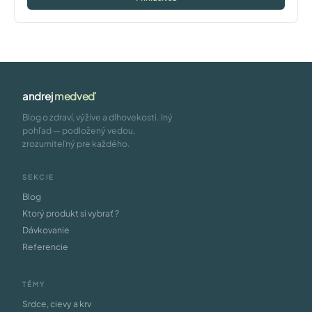
andrej
medveď
Blog o zdraví, výžive a dlhovekosti. Iný
pohľad — podložený vedou,
zrozumiteľný pre každého.
SEKCIE
Blog
Ktorý produkt si vybrať ?
Dávkovanie
Referencie
TÉMY
Srdce, cievy a krv