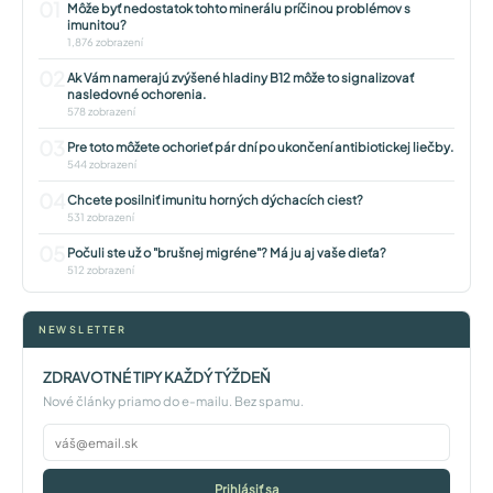
01
Môže byť nedostatok tohto minerálu príčinou problémov s
imunitou?
1,876 zobrazení
02
Ak Vám namerajú zvýšené hladiny B12 môže to signalizovať
nasledovné ochorenia.
578 zobrazení
03
Pre toto môžete ochorieť pár dní po ukončení antibiotickej liečby.
544 zobrazení
04
Chcete posilniť imunitu horných dýchacích ciest?
531 zobrazení
05
Počuli ste už o "brušnej migréne"? Má ju aj vaše dieťa?
512 zobrazení
NEWSLETTER
ZDRAVOTNÉ TIPY KAŽDÝ TÝŽDEŇ
Nové články priamo do e-mailu. Bez spamu.
Prihlásiť sa