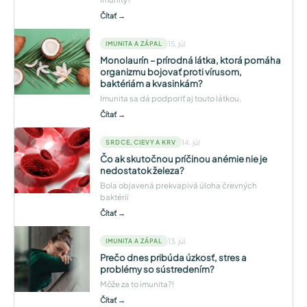
Čítať →
15. júl
IMUNITA A ZÁPAL
Monolaurín – prírodná látka, ktorá pomáha
organizmu bojovať proti vírusom,
baktériám a kvasinkám?
Imunita sa dá podporiť aj touto látkou.
Čítať →
14. júl
SRDCE, CIEVY A KRV
Čo ak skutočnou príčinou anémie nie je
nedostatok železa?
Bola objavená prekvapivá úloha črevných
baktérií
Čítať →
13. júl
IMUNITA A ZÁPAL
Prečo dnes pribúda úzkosť, stres a
problémy so sústredením?
Môže za to imunita?!
Čítať →