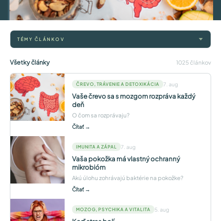
TÉMY ČLÁNKOV
Všetky články
1025 článkov
7. aug
ČREVO, TRÁVENIE A DETOXIKÁCIA
Vaše črevo sa s mozgom rozpráva každý
deň
O čom sa rozprávaju?
Čítať →
7. aug
IMUNITA A ZÁPAL
Vaša pokožka má vlastný ochranný
mikrobióm
Akú úlohu zohrávajú baktérie na pokožke?
Čítať →
5. aug
MOZOG, PSYCHIKA A VITALITA