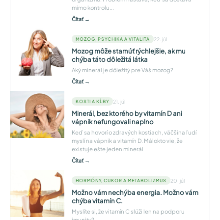
mimo kontrolu...
Čítať →
22. júl
MOZOG, PSYCHIKA A VITALITA
Mozog môže starnúť rýchlejšie, ak mu
chýba táto dôležitá látka
Aký minerál je dôležitý pre Váš mozog?
Čítať →
21. júl
KOSTI A KĹBY
Minerál, bez ktorého by vitamín D ani
vápnik nefungovali naplno
Keď sa hovorí o zdravých kostiach, väčšina ľudí
myslí na vápnik a vitamín D. Málokto vie, že
existuje ešte jeden minerál
Čítať →
20. júl
HORMÓNY, CUKOR A METABOLIZMUS
Možno vám nechýba energia. Možno vám
chýba vitamín C.
Myslíte si, že vitamín C slúži len na podporu
imunity?