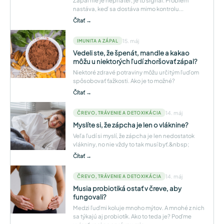
Zápal nie je nepriateľ, je to signál. Problém
nastáva, keď sa dostáva mimo kontrolu...
Čítať →
15. máj
IMUNITA A ZÁPAL
Vedeli ste, že špenát, mandle a kakao
môžu u niektorých ľudí zhoršovať zápal?
Niektoré zdravé potraviny môžu určitým ľuďom
spôsobovať ťažkosti. Ako je to možné?
Čítať →
14. máj
ČREVO, TRÁVENIE A DETOXIKÁCIA
Myslíte si, že zápcha je len o vláknine?
Veľa ľudí si myslí, že zápcha je len nedostatok
vlákniny, no nie vždy to tak musí byť.&nbsp;
Čítať →
14. máj
ČREVO, TRÁVENIE A DETOXIKÁCIA
Musia probiotiká ostať v čreve, aby
fungovali?
Medzi ľuďmi koluje mnoho mýtov. A mnohé z nich
sa týkajú aj probiotík. Ako to teda je? Poďme