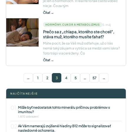
je len o hormónoch. V realite to tak často vôbec
nie je. Čo za tým
Čítať →
5. máj
HORMÓNY, CUKOR A METABOLIZMUS
Prečo sa z „chlapa, ktorého ste chceli“,
stáva muž, ktorého musíte ťahať?
Máte pocit, že sa Váš muž odťahuje, už o Vás
nemá taký záujem a vytráca sa medzi vami iskra?
Toto trápi viaceré ženy. Čo
Čítať →
←
1
2
3
4
5
…
57
→
NAJČÍTANEJŠIE
01
Môže byť nedostatok tohto minerálu príčinou problémov s
imunitou?
1,870 zobrazení
02
Ak Vám namerajú zvýšené hladiny B12 môže to signalizovať
nasledovné ochorenia.