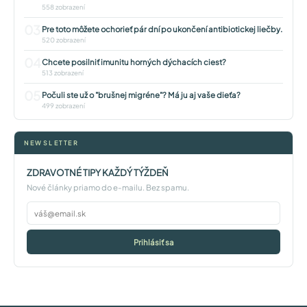
558 zobrazení
03
Pre toto môžete ochorieť pár dní po ukončení antibiotickej liečby.
520 zobrazení
04
Chcete posilniť imunitu horných dýchacích ciest?
513 zobrazení
05
Počuli ste už o "brušnej migréne"? Má ju aj vaše dieťa?
499 zobrazení
NEWSLETTER
ZDRAVOTNÉ TIPY KAŽDÝ TÝŽDEŇ
Nové články priamo do e-mailu. Bez spamu.
Prihlásiť sa