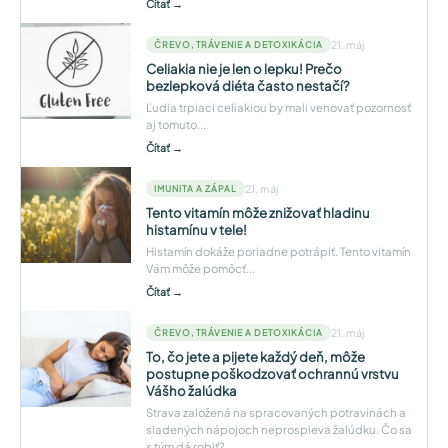
Čítať →
21. máj
ČREVO, TRÁVENIE A DETOXIKÁCIA
Celiakia nie je len o lepku! Prečo
bezlepková diéta často nestačí?
Ľudia trpiaci celiakiou by mali venovať pozornosť
aj tomuto...
Čítať →
21. máj
IMUNITA A ZÁPAL
Tento vitamín môže znižovať hladinu
histamínu v tele!
Histamín dokáže poriadne potrápiť. Tento vitamín
Vám môže pomôcť...
Čítať →
21. máj
ČREVO, TRÁVENIE A DETOXIKÁCIA
To, čo jete a pijete každý deň, môže
postupne poškodzovať ochrannú vrstvu
Vášho žalúdka
Strava založená na spracovaných potravinách a
sladených nápojoch neprospieva žalúdku. Čo sa
s tým dá robiť?