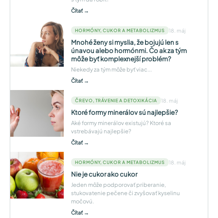
Čítať →
18. máj
HORMÓNY, CUKOR A METABOLIZMUS
Mnohé ženy si myslia, že bojujú len s
únavou alebo hormónmi. Čo ak za tým
môže byť komplexnejší problém?
Niekedy za tým môže byť viac...
Čítať →
18. máj
ČREVO, TRÁVENIE A DETOXIKÁCIA
Ktoré formy minerálov sú najlepšie?
Aké formy minerálov existujú? Ktoré sa
vstrebávajú najlepšie?
Čítať →
18. máj
HORMÓNY, CUKOR A METABOLIZMUS
Nie je cukor ako cukor
Jeden môže podporovať priberanie,
stukovatenie pečene či zvyšovať kyselinu
močovú.
Čítať →