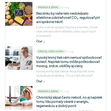
15. máj
IMUNITA A ZÁPAL
Bez zinku by vaše telo nedokázalo
efektívne odstraňovať CO₂, regulovať pH
ani správne tráviť.
Ľudia si zinok spájajú hlavne s imunitou. Zinok
však zohráva veľmi dôležitú úlohu aj pri iných
procesoch.
Čítať →
15. máj
SRDCE, CIEVY A KRV
Vysoký krvný tlak vám nemusí spôsobovať
bolesť. Napriek tomu môže poškodzovať
mozog, srdce, obličky aj cievy.
Vysoký krvmý tlak nebolí. No aj napriek tomu
spôsobuje problémy. Čo sa s tým dá uroiť?
Čítať →
15. máj
IMUNITA A ZÁPAL
Chronický zápal často nebolí, no aj napriek
tomu Vás pomaly oberá o energiu,
regeneráciu a dobrý pocit