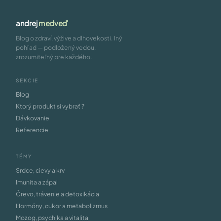
andrej
medveď
Blog o zdraví, výžive a dlhovekosti. Iný
pohľad — podložený vedou,
zrozumiteľný pre každého.
SEKCIE
Blog
Ktorý produkt si vybrať ?
Dávkovanie
Referencie
TÉMY
Srdce, cievy a krv
Imunita a zápal
Črevo, trávenie a detoxikácia
Hormóny, cukor a metabolizmus
Mozog, psychika a vitalita