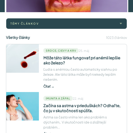
TÉMY ČLÁNKOV
Všetky články
1023 článkov
25. máj
SRDCE, CIEVY A KRV
Môže táto látka fungovať pri anémii lepšie
ako železo?
Ľudia s anémiou často automaticky siahnu po
železe. Ale táto látka môže byť niekedy lepším
riešením.
Čítať →
22. máj
IMUNITA A ZÁPAL
Začína sa astma v prieduškách? Odhaľte,
čo ju v skutočnosti spúšťa.
Astma sa často vníma len ako problém s
dýchaním,. V skutočnosti ide o zložitejší
problém...