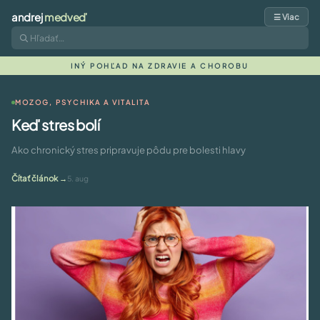
andrej
medveď
☰ Viac
INÝ POHĽAD NA ZDRAVIE A CHOROBU
MOZOG, PSYCHIKA A VITALITA
Keď stres bolí
Ako chronický stres pripravuje pôdu pre bolesti hlavy
Čítať článok
5. aug