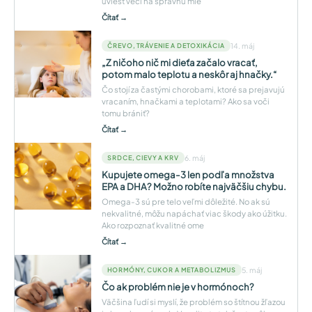
uviesť veci na správnu mie
Čítať →
14. máj
ČREVO, TRÁVENIE A DETOXIKÁCIA
„Z ničoho nič mi dieťa začalo vracať,
potom malo teplotu a neskôr aj hnačky.“
Čo stojí za častými chorobami, ktoré sa prejavujú
vracaním, hnačkami a teplotami? Ako sa voči
tomu brániť?
Čítať →
6. máj
SRDCE, CIEVY A KRV
Kupujete omega-3 len podľa množstva
EPA a DHA? Možno robíte najväčšiu chybu.
Omega-3 sú pre telo veľmi dôležité. No ak sú
nekvalitné, môžu napáchať viac škody ako úžitku.
Ako rozpoznať kvalitné ome
Čítať →
5. máj
HORMÓNY, CUKOR A METABOLIZMUS
Čo ak problém nie je v hormónoch?
Väčšina ľudí si myslí, že problém so štítnou žľazou